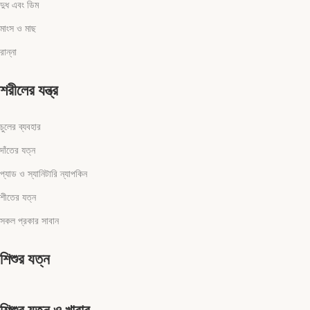
দুধ এবং ডিম
মাংস ও মাছ
রান্না
শরীলের যন্ত্র
চুলের ব্যবহার
দাঁতের যত্ন
প্যাড ও স্যানিটারি ন্যাপকিন
শীতের যত্ন
সকল প্রকার সাবান
শিশুর যত্ন