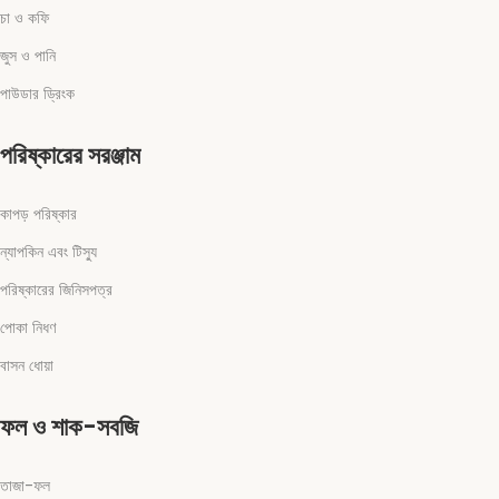
চা ও কফি
জুস ও পানি
পাউডার ড্রিংক
পরিষ্কারের সরঞ্জাম
কাপড় পরিষ্কার
ন্যাপকিন এবং টিস্যু
পরিষ্কারের জিনিসপত্র
পোকা নিধণ
বাসন ধোয়া
ফল ও শাক-সবজি
তাজা-ফল