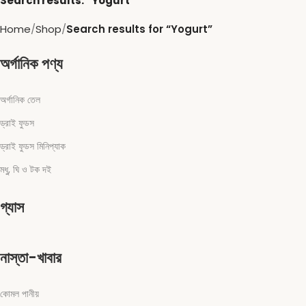
Search results: “Yogurt”
Home
Shop
Search results for “Yogurt”
অর্গানিক পণ্য
অর্গানিক তেল
ড্রাই ফুডস
ড্রাই ফুডস মিনিপ্যাক
মধু, ঘি ও টক দই
গ্যাস
নাস্তা-খাবার
কোমল পানীয়