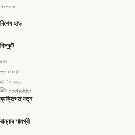
শাক-সবজি
বিশেষ ছাড়
বিস্কুট
চিপস
পপুলার বিস্কুট
মুরি চিরা চানাচুর
ব্যক্তিগত যত্ন
রান্নার সামগ্রী