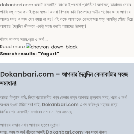
dokanbari.com একটি অনলাইন ভিওিক ই-কমার্স প্রতিষ্ঠান। আপাতত, আমাদের সেবার
পরিধি শুধু মাত্র কানাইপুরের মধ্যে। আমরা বিশ্বাস করি নিত্যপ্রয়োজনীয় পণ্যের জন্য আপনার
অহেতু সময় ও শ্রম যেন ব্যায় না হয়। এই লক্ষে আপনাদের দোরগোড়ায় পণ্য সামগ্রি পৌছে দিয়ে
আপনার দৈনন্দিন জীবনকে একটু সহজ করাই আমাদের উদ্দেশ্য।
বাঁচবে আপনার সময়,শ্রম ও অর্থ…..
Read more
Search results: “Yogurt”
Dokanbari.com
– আপনার দৈনন্দিন কেনাকাটার সহজ
সমাধান!
আমরা বিশ্বাস করি, নিত্যপ্রয়োজনীয় পণ্য কেনার জন্য আপনার মূল্যবান সময়, শ্রম ও অর্থ
অপচয় হওয়া উচিত নয়। তাই,
Dokanbari.com
এখন ফরিদপুর শহরের জন্য
নির্ভরযোগ্য অনলাইন বাজারের সমাধান নিয়ে এসেছে।
আপনার বাজার এখন আপনার হাতের মুঠোয়!
সময়, শ্রম ও অর্থ বাঁচাতে আজই Dokanbari.com-এর সাথে থাকুন