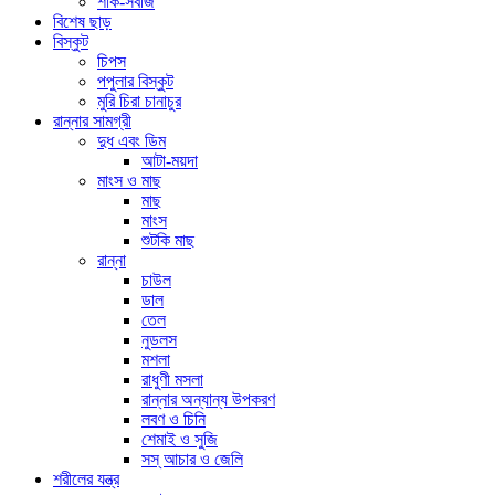
শাক-সবজি
বিশেষ ছাড়
বিস্কুট
চিপস
পপুলার বিস্কুট
মুরি চিরা চানাচুর
রান্নার সামগ্রী
দুধ এবং ডিম
আটা-ময়দা
মাংস ও মাছ
মাছ
মাংস
শুটকি মাছ
রান্না
চাউল
ডাল
তেল
নুডলস
মশলা
রাধুণী মসলা
রান্নার অন্যান্য উপকরণ
লবণ ও চিনি
শেমাই ও সুজি
সস্ আচার ও জেলি
শরীলের যন্ত্র