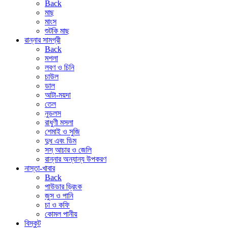
Back
মাছ
মাংস
শুটকি মাছ
রান্নার সামগ্রী
Back
মশলা
লবণ ও চিনি
চাউল
ডাল
আটা-ময়দা
তেল
নুডলস
রাধুণী মসলা
শেমাই ও সুজি
দুধ এবং ডিম
সস্ আচার ও জেলি
রান্নার অন্যান্য উপকরণ
নাস্তা-খাবার
Back
পাউডার ড্রিংক
জুস ও পানি
চা ও কফি
কোমল পানীয়
বিস্কুট