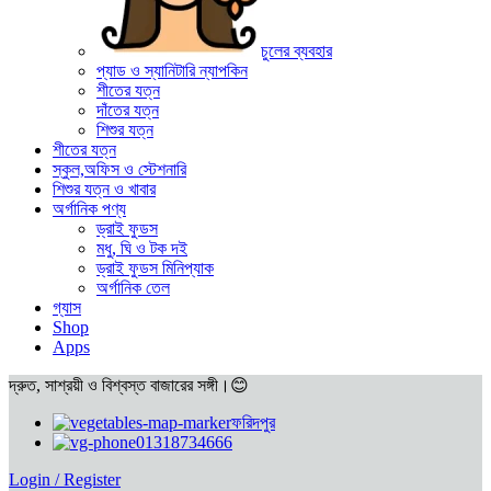
চুলের ব্যবহার
প্যাড ও স্যানিটারি ন্যাপকিন
শীতের যত্ন
দাঁতের যত্ন
শিশুর যত্ন
শীতের যত্ন
স্কুল,অফিস ও স্টেশনারি
শিশুর যত্ন ও খাবার
অর্গানিক পণ্য
ড্রাই ফুডস
মধু, ঘি ও টক দই
ড্রাই ফুডস মিনিপ্যাক
অর্গানিক তেল
গ্যাস
Shop
Apps
দ্রুত, সাশ্রয়ী ও বিশ্বস্ত বাজারের সঙ্গী।😊
ফরিদপুর
01318734666
Login / Register