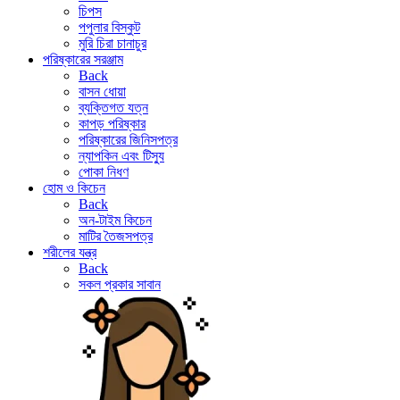
চিপস
পপুলার বিস্কুট
মুরি চিরা চানাচুর
পরিষ্কারের সরঞ্জাম
Back
বাসন ধোয়া
ব্যক্তিগত যত্ন
কাপড় পরিষ্কার
পরিষ্কারের জিনিসপত্র
ন্যাপকিন এবং টিস্যু
পোকা নিধণ
হোম ও কিচেন
Back
অন-টাইম কিচেন
মাটির তৈজসপত্র
শরীলের যন্ত্র
Back
সকল প্রকার সাবান