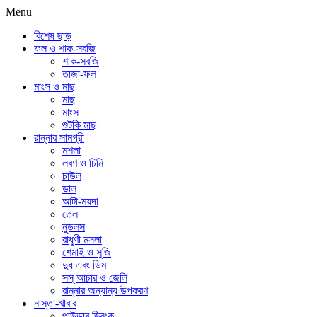
Menu
বিশেষ ছাড়
ফল ও শাক-সবজি
শাক-সবজি
তাজা-ফল
মাংস ও মাছ
মাছ
মাংস
শুটকি মাছ
রান্নার সামগ্রী
মশলা
লবণ ও চিনি
চাউল
ডাল
আটা-ময়দা
তেল
নুডলস
রাধুণী মসলা
শেমাই ও সুজি
দুধ এবং ডিম
সস্ আচার ও জেলি
রান্নার অন্যান্য উপকরণ
নাস্তা-খাবার
পাউডার ড্রিংক