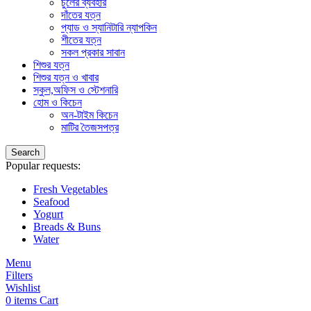
চুলের ব্যবহার
দাঁতের যত্ন
প্যাড ও স্যানিটারি ন্যাপকিন
শীতের যত্ন
সকল প্রকার সাবান
শিশুর যত্ন
শিশুর যত্ন ও খাবার
স্কুল,অফিস ও স্টেশনারি
হোম ও কিচেন
অন-টাইম কিচেন
মাটির তৈজসপত্র
Search
Popular requests:
Fresh Vegetables
Seafood
Yogurt
Breads & Buns
Water
Menu
Filters
Wishlist
0
items
Cart