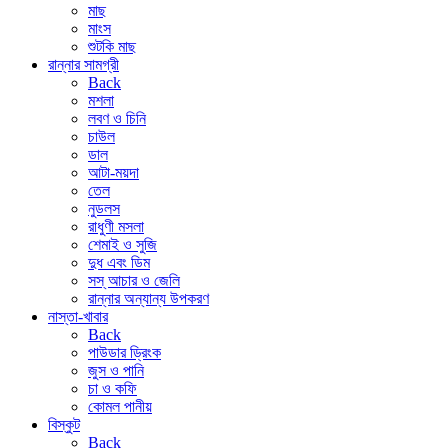
মাছ
মাংস
শুটকি মাছ
রান্নার সামগ্রী
Back
মশলা
লবণ ও চিনি
চাউল
ডাল
আটা-ময়দা
তেল
নুডলস
রাধুণী মসলা
শেমাই ও সুজি
দুধ এবং ডিম
সস্ আচার ও জেলি
রান্নার অন্যান্য উপকরণ
নাস্তা-খাবার
Back
পাউডার ড্রিংক
জুস ও পানি
চা ও কফি
কোমল পানীয়
বিস্কুট
Back