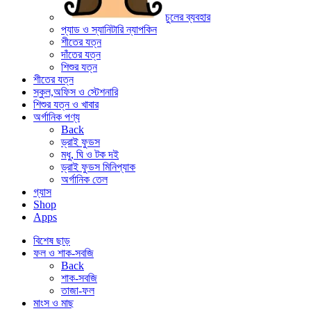
চুলের ব্যবহার
প্যাড ও স্যানিটারি ন্যাপকিন
শীতের যত্ন
দাঁতের যত্ন
শিশুর যত্ন
শীতের যত্ন
স্কুল,অফিস ও স্টেশনারি
শিশুর যত্ন ও খাবার
অর্গানিক পণ্য
Back
ড্রাই ফুডস
মধু, ঘি ও টক দই
ড্রাই ফুডস মিনিপ্যাক
অর্গানিক তেল
গ্যাস
Shop
Apps
বিশেষ ছাড়
ফল ও শাক-সবজি
Back
শাক-সবজি
তাজা-ফল
মাংস ও মাছ