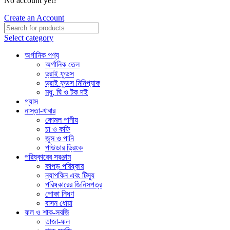
No account yet?
Create an Account
Select category
অর্গানিক পণ্য
অর্গানিক তেল
ড্রাই ফুডস
ড্রাই ফুডস মিনিপ্যাক
মধু, ঘি ও টক দই
গ্যাস
নাস্তা-খাবার
কোমল পানীয়
চা ও কফি
জুস ও পানি
পাউডার ড্রিংক
পরিষ্কারের সরঞ্জাম
কাপড় পরিষ্কার
ন্যাপকিন এবং টিস্যু
পরিষ্কারের জিনিসপত্র
পোকা নিধণ
বাসন ধোয়া
ফল ও শাক-সবজি
তাজা-ফল