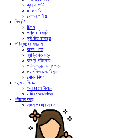
জুস ও পানি
চা ও কফি
কোমল পানীয়
বিস্কুট
চিপস
পপুলার বিস্কুট
মুরি চিরা চানাচুর
পরিষ্কারের সরঞ্জাম
বাসন ধোয়া
ব্যক্তিগত যত্ন
কাপড় পরিষ্কার
পরিষ্কারের জিনিসপত্র
ন্যাপকিন এবং টিস্যু
পোকা নিধণ
হোম ও কিচেন
অন-টাইম কিচেন
মাটির তৈজসপত্র
শরীলের যন্ত্র
সকল প্রকার সাবান