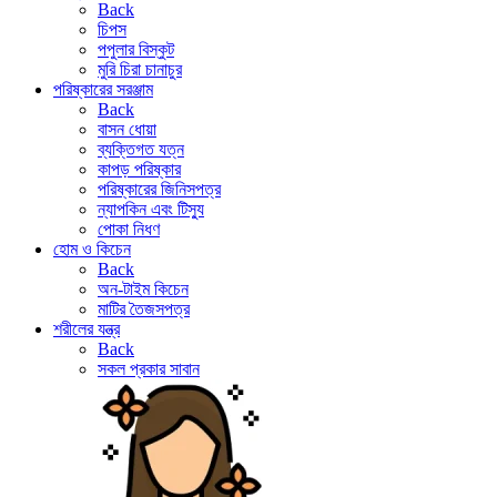
Back
চিপস
পপুলার বিস্কুট
মুরি চিরা চানাচুর
পরিষ্কারের সরঞ্জাম
Back
বাসন ধোয়া
ব্যক্তিগত যত্ন
কাপড় পরিষ্কার
পরিষ্কারের জিনিসপত্র
ন্যাপকিন এবং টিস্যু
পোকা নিধণ
হোম ও কিচেন
Back
অন-টাইম কিচেন
মাটির তৈজসপত্র
শরীলের যন্ত্র
Back
সকল প্রকার সাবান