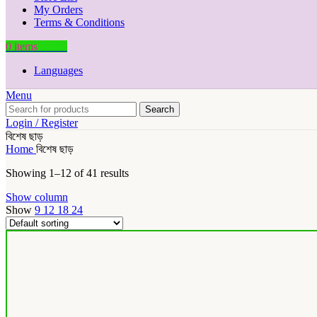
My Orders
Terms & Conditions
0
items
0.00
৳
Languages
Menu
Search
Login / Register
বিশেষ ছাড়
Home
বিশেষ ছাড়
Showing 1–12 of 41 results
Show column
Show
9
12
18
24