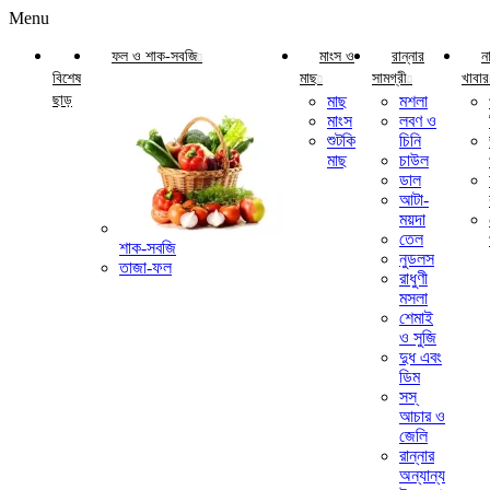
Menu
ফল ও শাক-সবজি
মাংস ও
রান্নার
ন
বিশেষ
মাছ
সামগ্রী
খাবার
ছাড়
মাছ
মশলা
মাংস
লবণ ও
শুটকি
চিনি
মাছ
চাউল
ডাল
আটা-
ময়দা
তেল
শাক-সবজি
নুডলস
তাজা-ফল
রাধুণী
মসলা
শেমাই
ও সুজি
দুধ এবং
ডিম
সস্
আচার ও
জেলি
রান্নার
অন্যান্য