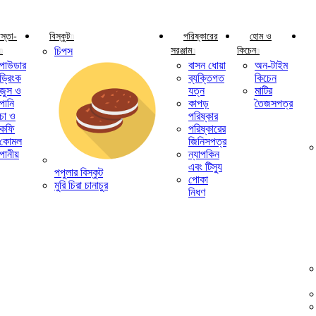
াস্তা-
বিস্কুট
পরিষ্কারের
হোম ও
চিপস
সরঞ্জাম
কিচেন
পাউডার
বাসন ধোয়া
অন-টাইম
ড্রিংক
ব্যক্তিগত
কিচেন
জুস ও
যত্ন
মাটির
পানি
কাপড়
তৈজসপত্র
চা ও
পরিষ্কার
কফি
পরিষ্কারের
কোমল
জিনিসপত্র
পানীয়
ন্যাপকিন
এবং টিস্যু
পপুলার বিস্কুট
পোকা
মুরি চিরা চানাচুর
নিধণ