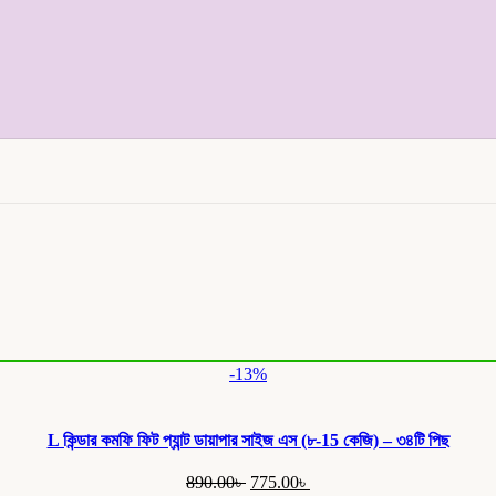
-13%
L কিন্ডার কমফি ফিট প্যান্ট ডায়াপার সাইজ এস (৮-15 কেজি) – ৩৪টি পিছ
Original
Current
890.00
৳
775.00
৳