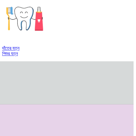
দাঁতের যত্ন
শিশুর যত্ন