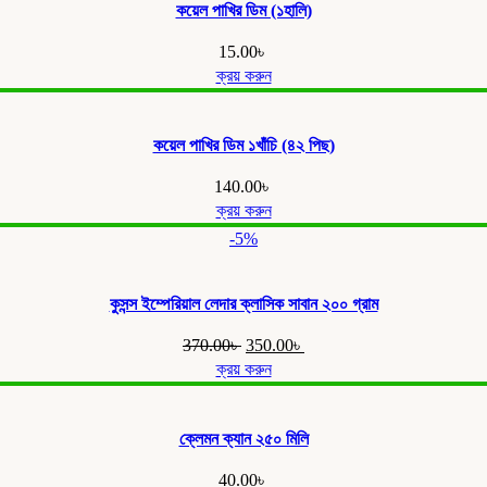
কয়েল পাখির ডিম (১হালি)
15.00
৳
ক্রয় করুন
কয়েল পাখির ডিম ১খাঁচি (৪২ পিছ)
140.00
৳
ক্রয় করুন
-5%
কুসন্স ইম্পেরিয়াল লেদার ক্লাসিক সাবান ২০০ গ্রাম
Original
Current
370.00
৳
350.00
৳
price
price
ক্রয় করুন
was:
is:
370.00৳ .
350.00৳ .
ক্লেমন ক্যান ২৫০ মিলি
40.00
৳