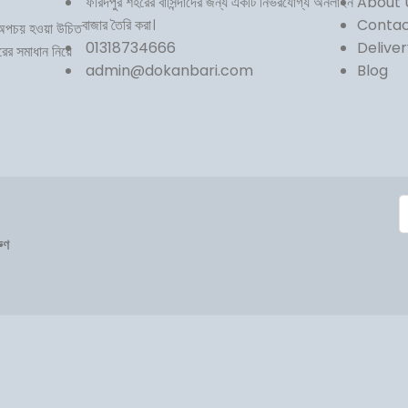
ফরিদপুর শহরের বাসিন্দাদের জন্য একটি নির্ভরযোগ্য অনলাইন
About 
বাজার তৈরি করা।
Contac
থ অপচয় হওয়া উচিত
01318734666
Delive
ের সমাধান নিয়ে
admin@dokanbari.com
Blog
ুণ