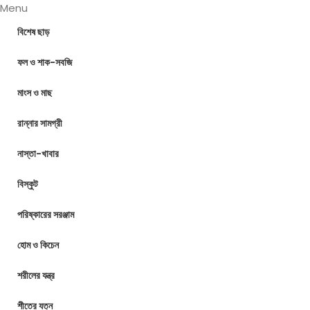
Menu
বিশেষ ছাড়
ফল ও শাক-সবজি
মাংস ও মাছ
রান্নার সামগ্রী
নাস্তা-খাবার
বিস্কুট
পরিষ্কারের সরঞ্জাম
হোম ও কিচেন
শরীলের যন্ত্র
শীতের যত্ন