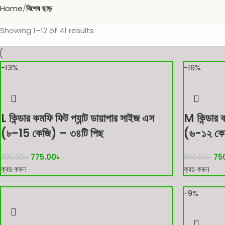
Home
বিশেষ ছাড়
Showing 1–12 of 41 results
-13%
-16%
L কিন্ডার কমফি ফিট প্যান্ট ডায়াপার সাইজ এস
M কিন্ডার ক
(৮-15 কেজি) – ৩৪টি পিছ
(৬-১২ কে
775.00
৳
75
890.00
৳
890.00
৳
ক্রয় করুন
ক্রয় করুন
-9%