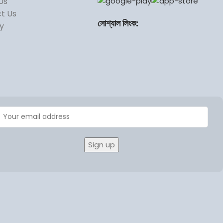
Us
t Us
সোশ্যাল লিংক:
ry