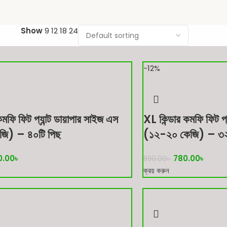
Show
9
12
18
24
-12%
মফি ফিট প্যান্ট ডায়াপার সাইজ এস
XL কিন্ডার কমফি ফিট প্
জি) – ৪০টি পিছ
(১২-২০ কেজি) – ৩২
0.00
৳
780.00
৳
890.00
৳
ক্রয় করুন