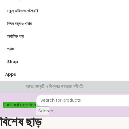
স্কুল,অফিস ও স্টেশনারি
শিশুর যত্ন ও খাবার
অর্গানিক পণ্য
গ্যাস
Shop
Apps
দ্রুত, সাশ্রয়ী ও বিশ্বস্ত বাজারের সঙ্গী।😊
All categories
Search
বিশেষ ছাড়