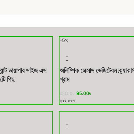
-5%
যান্ট ডায়াপার সাইজ এস
অলিম্পিক লেক্সাস ভেজিটেবল ক্র্যাকার
টি পিছ
গ্রাম
95.00
৳
100.00
৳
ক্রয় করুন