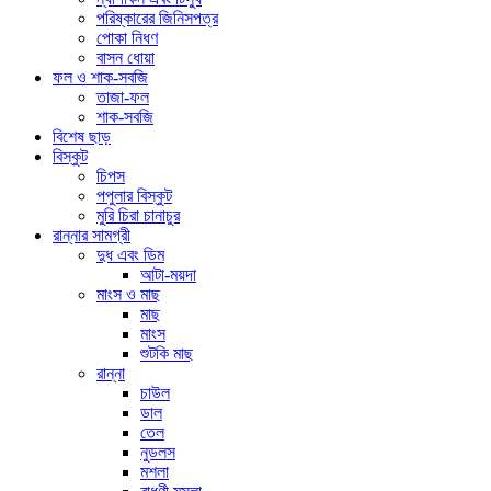
পরিষ্কারের জিনিসপত্র
পোকা নিধণ
বাসন ধোয়া
ফল ও শাক-সবজি
তাজা-ফল
শাক-সবজি
বিশেষ ছাড়
বিস্কুট
চিপস
পপুলার বিস্কুট
মুরি চিরা চানাচুর
রান্নার সামগ্রী
দুধ এবং ডিম
আটা-ময়দা
মাংস ও মাছ
মাছ
মাংস
শুটকি মাছ
রান্না
চাউল
ডাল
তেল
নুডলস
মশলা