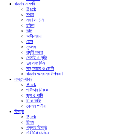
রান্নার সামগ্রী
Back
মশলা
লবণ ও চিনি
চাউল
ডাল
আটা-ময়দা
তেল
নুডলস
রাধুণী মসলা
শেমাই ও সুজি
দুধ এবং ডিম
সস্ আচার ও জেলি
রান্নার অন্যান্য উপকরণ
নাস্তা-খাবার
Back
পাউডার ড্রিংক
জুস ও পানি
চা ও কফি
কোমল পানীয়
বিস্কুট
Back
চিপস
পপুলার বিস্কুট
মুরি চিরা চানাচুর