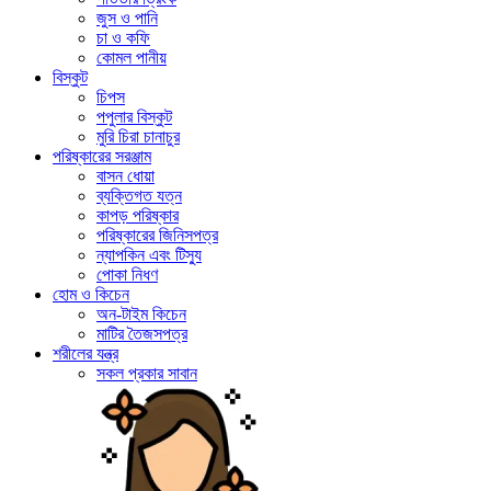
জুস ও পানি
চা ও কফি
কোমল পানীয়
বিস্কুট
চিপস
পপুলার বিস্কুট
মুরি চিরা চানাচুর
পরিষ্কারের সরঞ্জাম
বাসন ধোয়া
ব্যক্তিগত যত্ন
কাপড় পরিষ্কার
পরিষ্কারের জিনিসপত্র
ন্যাপকিন এবং টিস্যু
পোকা নিধণ
হোম ও কিচেন
অন-টাইম কিচেন
মাটির তৈজসপত্র
শরীলের যন্ত্র
সকল প্রকার সাবান