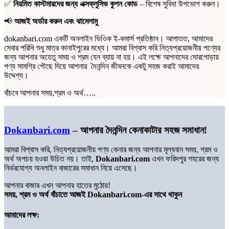
✅
নিয়মিত কাস্টমারদের জন্য এক্সক্লুসিভ কুপন কোড
– বিশেষ সুবিধা উপভোগ করুন।
📢
আজই অর্ডার করুন এবং ঝামেলামু
dokanbari.com একটি অনলাইন ভিওিক ই-কমার্স প্রতিষ্ঠান। আপাতত, আমাদের
সেবার পরিধি শুধু মাত্র কানাইপুরের মধ্যে। আমরা বিশ্বাস করি নিত্যপ্রয়োজনীয় পণ্যের
জন্য আপনার অহেতু সময় ও শ্রম যেন ব্যায় না হয়। এই লক্ষে আপনাদের দোরগোড়ায়
পণ্য সামগ্রি পৌছে দিয়ে আপনার দৈনন্দিন জীবনকে একটু সহজ করাই আমাদের
উদ্দেশ্য।
বাঁচবে আপনার সময়,শ্রম ও অর্থ…..
Dokanbari.com
– আপনার দৈনন্দিন কেনাকাটার সহজ সমাধান!
আমরা বিশ্বাস করি, নিত্যপ্রয়োজনীয় পণ্য কেনার জন্য আপনার মূল্যবান সময়, শ্রম ও
অর্থ অপচয় হওয়া উচিত নয়। তাই,
Dokanbari.com
এখন ফরিদপুর শহরের জন্য
নির্ভরযোগ্য অনলাইন বাজারের সমাধান নিয়ে এসেছে।
আপনার বাজার এখন আপনার হাতের মুঠোয়!
সময়, শ্রম ও অর্থ বাঁচাতে আজই Dokanbari.com-এর সাথে থাকুন
আমাদের লক্ষ: