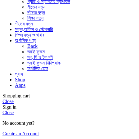
প্যাড ও স্যানিটারি ন্যাপকিন
শীতের যত্ন
দাঁতের যত্ন
শিশুর যত্ন
শীতের যত্ন
স্কুল,অফিস ও স্টেশনারি
শিশুর যত্ন ও খাবার
অর্গানিক পণ্য
Back
ড্রাই ফুডস
মধু, ঘি ও টক দই
ড্রাই ফুডস মিনিপ্যাক
অর্গানিক তেল
গ্যাস
Shop
Apps
Shopping cart
Close
Sign in
Close
No account yet?
Create an Account