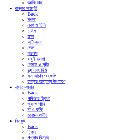
শুটকি মাছ
রান্নার সামগ্রী
Back
মশলা
লবণ ও চিনি
চাউল
ডাল
আটা-ময়দা
তেল
নুডলস
রাধুণী মসলা
শেমাই ও সুজি
দুধ এবং ডিম
সস্ আচার ও জেলি
রান্নার অন্যান্য উপকরণ
নাস্তা-খাবার
Back
পাউডার ড্রিংক
জুস ও পানি
চা ও কফি
কোমল পানীয়
বিস্কুট
Back
চিপস
পপুলার বিস্কুট