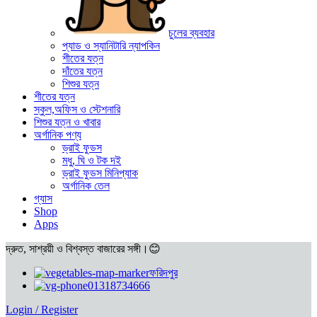
চুলের ব্যবহার
প্যাড ও স্যানিটারি ন্যাপকিন
শীতের যত্ন
দাঁতের যত্ন
শিশুর যত্ন
শীতের যত্ন
স্কুল,অফিস ও স্টেশনারি
শিশুর যত্ন ও খাবার
অর্গানিক পণ্য
ড্রাই ফুডস
মধু, ঘি ও টক দই
ড্রাই ফুডস মিনিপ্যাক
অর্গানিক তেল
গ্যাস
Shop
Apps
দ্রুত, সাশ্রয়ী ও বিশ্বস্ত বাজারের সঙ্গী।😊
ফরিদপুর
01318734666
Login / Register