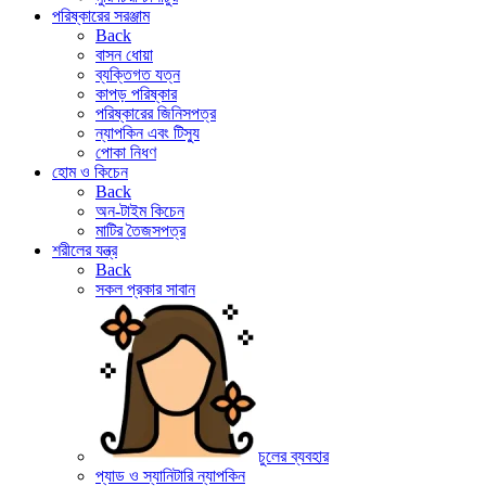
পরিষ্কারের সরঞ্জাম
Back
বাসন ধোয়া
ব্যক্তিগত যত্ন
কাপড় পরিষ্কার
পরিষ্কারের জিনিসপত্র
ন্যাপকিন এবং টিস্যু
পোকা নিধণ
হোম ও কিচেন
Back
অন-টাইম কিচেন
মাটির তৈজসপত্র
শরীলের যন্ত্র
Back
সকল প্রকার সাবান
চুলের ব্যবহার
প্যাড ও স্যানিটারি ন্যাপকিন