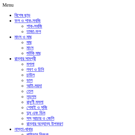
Menu
বিশেষ ছাড়
ফল ও শাক-সবজি
শাক-সবজি
তাজা-ফল
মাংস ও মাছ
মাছ
মাংস
শুটকি মাছ
রান্নার সামগ্রী
মশলা
লবণ ও চিনি
চাউল
ডাল
আটা-ময়দা
তেল
নুডলস
রাধুণী মসলা
শেমাই ও সুজি
দুধ এবং ডিম
সস্ আচার ও জেলি
রান্নার অন্যান্য উপকরণ
নাস্তা-খাবার
পাউডার ড্রিংক