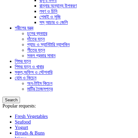
রাধুণী মসলা
রান্নার অন্যান্য উপকরণ
লবণ ও চিনি
শেমাই ও সুজি
সস্ আচার ও জেলি
শরীলের যন্ত্র
চুলের ব্যবহার
দাঁতের যত্ন
প্যাড ও স্যানিটারি ন্যাপকিন
শীতের যত্ন
সকল প্রকার সাবান
শিশুর যত্ন
শিশুর যত্ন ও খাবার
স্কুল,অফিস ও স্টেশনারি
হোম ও কিচেন
অন-টাইম কিচেন
মাটির তৈজসপত্র
Search
Popular requests:
Fresh Vegetables
Seafood
Yogurt
Breads & Buns