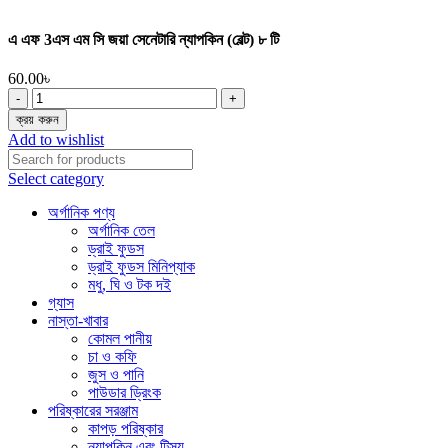
এ এফ 3এস এম সি জয়া সেনেটারি ন্যাপকিন (বেল্ট) ৮ টি
60.00
৳
এ
এফ
ক্রয় করুন
3এস
Add to wishlist
এম
সি
Select category
জয়া
সেনেটারি
অর্গানিক পণ্য
ন্যাপকিন
অর্গানিক তেল
(বেল্ট)
ড্রাই ফুডস
৮
ড্রাই ফুডস মিনিপ্যাক
টি
মধু, ঘি ও টক দই
quantity
গ্যাস
নাস্তা-খাবার
কোমল পানীয়
চা ও কফি
জুস ও পানি
পাউডার ড্রিংক
পরিষ্কারের সরঞ্জাম
কাপড় পরিষ্কার
ন্যাপকিন এবং টিস্যু