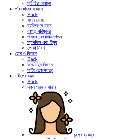
মুরি চিরা চানাচুর
পরিষ্কারের সরঞ্জাম
Back
বাসন ধোয়া
ব্যক্তিগত যত্ন
কাপড় পরিষ্কার
পরিষ্কারের জিনিসপত্র
ন্যাপকিন এবং টিস্যু
পোকা নিধণ
হোম ও কিচেন
Back
অন-টাইম কিচেন
মাটির তৈজসপত্র
শরীলের যন্ত্র
Back
সকল প্রকার সাবান
চুলের ব্যবহার