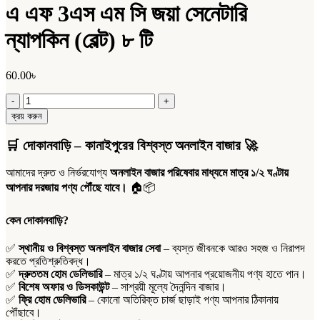
এ এফ 3এস এম সি জয়া সেনেটারি
ন্যাপকিন (বেল্ট) ৮ টি
60.00
৳
এ
এফ
ক্রয় করুন
3এস
এম
🛒
দোকানবাড়ি – কানাইপুরের বিশ্বস্ত অনলাইন বাজার
🚀
সি
জয়া
আমাদের দ্রুত ও নির্ভরযোগ্য
অনলাইন বাজার পরিষেবার মাধ্যমে মাত্র ১/২ ঘণ্টায়
সেনেটারি
আপনার দরজায় পণ্য পৌঁছে যাবে।
🏠📦
ন্যাপকিন
(বেল্ট)
৮
কেন দোকানবাড়ি?
টি
quantity
✅
স্থানীয় ও বিশ্বস্ত অনলাইন বাজার সেবা
– ব্যস্ত জীবনকে আরও সহজ ও নিরাপদ
করতে প্রতিশ্রুতিবদ্ধ।
✅
দ্রুততম হোম ডেলিভারি
– মাত্র ১/২ ঘণ্টায় আপনার প্রয়োজনীয় পণ্য হাতে পান।
✅
বিশেষ অফার ও ডিসকাউন্ট
– সাশ্রয়ী মূল্যে দৈনন্দিন বাজার।
✅
ফ্রি হোম ডেলিভারি
– কোনো অতিরিক্ত চার্জ ছাড়াই পণ্য আপনার ঠিকানায়
পৌঁছাবে।