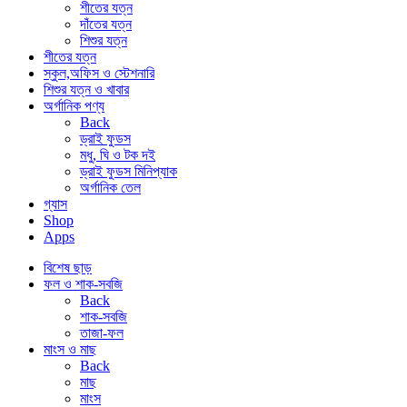
শীতের যত্ন
দাঁতের যত্ন
শিশুর যত্ন
শীতের যত্ন
স্কুল,অফিস ও স্টেশনারি
শিশুর যত্ন ও খাবার
অর্গানিক পণ্য
Back
ড্রাই ফুডস
মধু, ঘি ও টক দই
ড্রাই ফুডস মিনিপ্যাক
অর্গানিক তেল
গ্যাস
Shop
Apps
বিশেষ ছাড়
ফল ও শাক-সবজি
Back
শাক-সবজি
তাজা-ফল
মাংস ও মাছ
Back
মাছ
মাংস