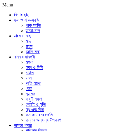
Menu
বিশেষ ছাড়
ফল ও শাক-সবজি
শাক-সবজি
তাজা-ফল
মাংস ও মাছ
মাছ
মাংস
শুটকি মাছ
রান্নার সামগ্রী
মশলা
লবণ ও চিনি
চাউল
ডাল
আটা-ময়দা
তেল
নুডলস
রাধুণী মসলা
শেমাই ও সুজি
দুধ এবং ডিম
সস্ আচার ও জেলি
রান্নার অন্যান্য উপকরণ
নাস্তা-খাবার
পাউডার ড্রিংক