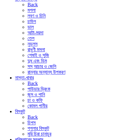
Back
মশলা
লবণ ও চিনি
চাউল
ডাল
আটা-ময়দা
তেল
নুডলস
রাধুণী মসলা
শেমাই ও সুজি
দুধ এবং ডিম
সস্ আচার ও জেলি
রান্নার অন্যান্য উপকরণ
নাস্তা-খাবার
Back
পাউডার ড্রিংক
জুস ও পানি
চা ও কফি
কোমল পানীয়
বিস্কুট
Back
চিপস
পপুলার বিস্কুট
মুরি চিরা চানাচুর
পরিষ্কারের সরঞ্জাম