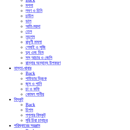
Back
মশলা
লবণ ও চিনি
চাউল
ডাল
আটা-ময়দা
তেল
নুডলস
রাধুণী মসলা
শেমাই ও সুজি
দুধ এবং ডিম
সস্ আচার ও জেলি
রান্নার অন্যান্য উপকরণ
নাস্তা-খাবার
Back
পাউডার ড্রিংক
জুস ও পানি
চা ও কফি
কোমল পানীয়
বিস্কুট
Back
চিপস
পপুলার বিস্কুট
মুরি চিরা চানাচুর
পরিষ্কারের সরঞ্জাম