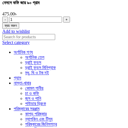
নেসলে কফি জার ৯০ গ্রাম
475.00
৳
নেসলে
কফি
ক্রয় করুন
জার
Add to wishlist
৯০
গ্রাম
Select category
quantity
অর্গানিক পণ্য
অর্গানিক তেল
ড্রাই ফুডস
ড্রাই ফুডস মিনিপ্যাক
মধু, ঘি ও টক দই
গ্যাস
নাস্তা-খাবার
কোমল পানীয়
চা ও কফি
জুস ও পানি
পাউডার ড্রিংক
পরিষ্কারের সরঞ্জাম
কাপড় পরিষ্কার
ন্যাপকিন এবং টিস্যু
পরিষ্কারের জিনিসপত্র