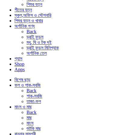
শিশুর যত্ন
শীতের যত্ন
স্কুল,অফিস ও স্টেশনারি
শিশুর যত্ন ও খাবার
অর্গানিক পণ্য
Back
ড্রাই ফুডস
মধু, ঘি ও টক দই
ড্রাই ফুডস মিনিপ্যাক
অর্গানিক তেল
গ্যাস
Shop
Apps
বিশেষ ছাড়
ফল ও শাক-সবজি
Back
শাক-সবজি
তাজা-ফল
মাংস ও মাছ
Back
মাছ
মাংস
শুটকি মাছ
রান্নার সামগ্রী