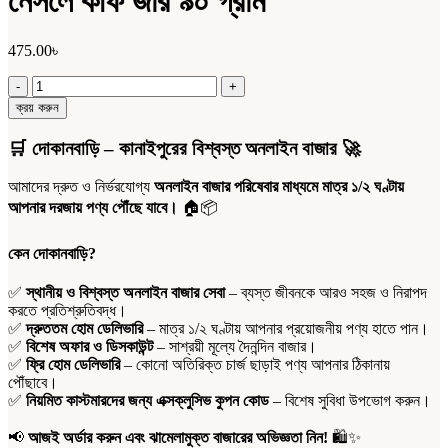
নেসলে কফি জার ৯০ গ্রাম
475.00
৳
নেসলে
কফি
ক্রয় করুন
জার
৯০
🛒
দোকানবাড়ি – কানাইপুরের বিশ্বস্ত অনলাইন বাজার
🚀
গ্রাম
quantity
আমাদের দ্রুত ও নির্ভরযোগ্য
অনলাইন বাজার পরিষেবার মাধ্যমে মাত্র ১/২ ঘণ্টায়
আপনার দরজায় পণ্য পৌঁছে যাবে।
🏠📦
কেন দোকানবাড়ি?
✅
স্থানীয় ও বিশ্বস্ত অনলাইন বাজার সেবা
– ব্যস্ত জীবনকে আরও সহজ ও নিরাপদ
করতে প্রতিশ্রুতিবদ্ধ।
✅
দ্রুততম হোম ডেলিভারি
– মাত্র ১/২ ঘণ্টায় আপনার প্রয়োজনীয় পণ্য হাতে পান।
✅
বিশেষ অফার ও ডিসকাউন্ট
– সাশ্রয়ী মূল্যে দৈনন্দিন বাজার।
✅
ফ্রি হোম ডেলিভারি
– কোনো অতিরিক্ত চার্জ ছাড়াই পণ্য আপনার ঠিকানায়
পৌঁছাবে।
✅
নিয়মিত কাস্টমারদের জন্য এক্সক্লুসিভ কুপন কোড
– বিশেষ সুবিধা উপভোগ করুন।
📢
আজই অর্ডার করুন এবং ঝামেলামুক্ত বাজারের অভিজ্ঞতা নিন!
🛍️✨