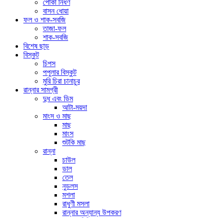
পোকা নিধণ
বাসন ধোয়া
ফল ও শাক-সবজি
তাজা-ফল
শাক-সবজি
বিশেষ ছাড়
বিস্কুট
চিপস
পপুলার বিস্কুট
মুরি চিরা চানাচুর
রান্নার সামগ্রী
দুধ এবং ডিম
আটা-ময়দা
মাংস ও মাছ
মাছ
মাংস
শুটকি মাছ
রান্না
চাউল
ডাল
তেল
নুডলস
মশলা
রাধুণী মসলা
রান্নার অন্যান্য উপকরণ