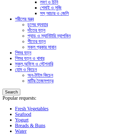
লবণ ও চিনি
শেমাই ও সুজি
সস্ আচার ও জেলি
শরীলের যন্ত্র
চুলের ব্যবহার
দাঁতের যত্ন
প্যাড ও স্যানিটারি ন্যাপকিন
শীতের যত্ন
সকল প্রকার সাবান
শিশুর যত্ন
শিশুর যত্ন ও খাবার
স্কুল,অফিস ও স্টেশনারি
হোম ও কিচেন
অন-টাইম কিচেন
মাটির তৈজসপত্র
Search
Popular requests:
Fresh Vegetables
Seafood
Yogurt
Breads & Buns
Water