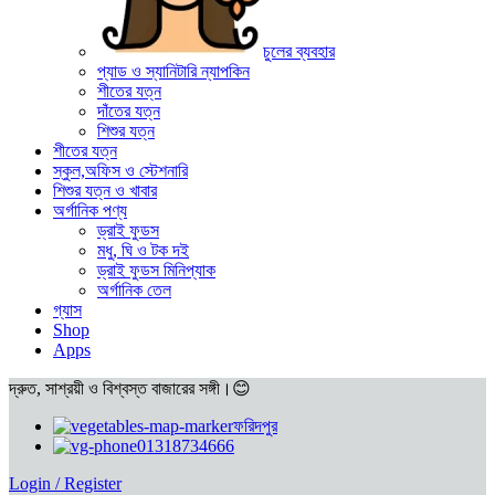
চুলের ব্যবহার
প্যাড ও স্যানিটারি ন্যাপকিন
শীতের যত্ন
দাঁতের যত্ন
শিশুর যত্ন
শীতের যত্ন
স্কুল,অফিস ও স্টেশনারি
শিশুর যত্ন ও খাবার
অর্গানিক পণ্য
ড্রাই ফুডস
মধু, ঘি ও টক দই
ড্রাই ফুডস মিনিপ্যাক
অর্গানিক তেল
গ্যাস
Shop
Apps
দ্রুত, সাশ্রয়ী ও বিশ্বস্ত বাজারের সঙ্গী।😊
ফরিদপুর
01318734666
Login / Register