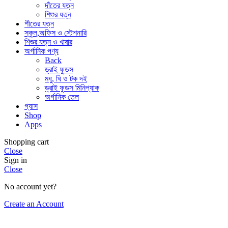
দাঁতের যত্ন
শিশুর যত্ন
শীতের যত্ন
স্কুল,অফিস ও স্টেশনারি
শিশুর যত্ন ও খাবার
অর্গানিক পণ্য
Back
ড্রাই ফুডস
মধু, ঘি ও টক দই
ড্রাই ফুডস মিনিপ্যাক
অর্গানিক তেল
গ্যাস
Shop
Apps
Shopping cart
Close
Sign in
Close
No account yet?
Create an Account