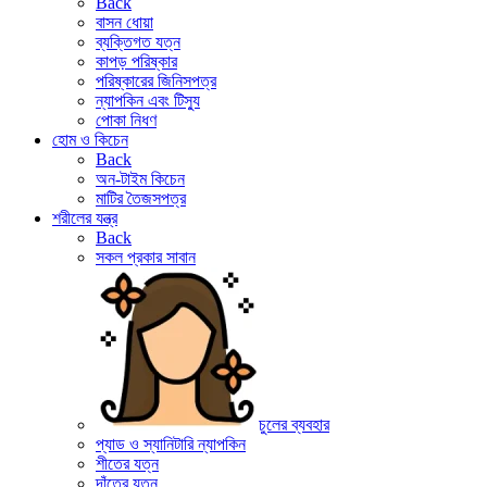
Back
বাসন ধোয়া
ব্যক্তিগত যত্ন
কাপড় পরিষ্কার
পরিষ্কারের জিনিসপত্র
ন্যাপকিন এবং টিস্যু
পোকা নিধণ
হোম ও কিচেন
Back
অন-টাইম কিচেন
মাটির তৈজসপত্র
শরীলের যন্ত্র
Back
সকল প্রকার সাবান
চুলের ব্যবহার
প্যাড ও স্যানিটারি ন্যাপকিন
শীতের যত্ন
দাঁতের যত্ন