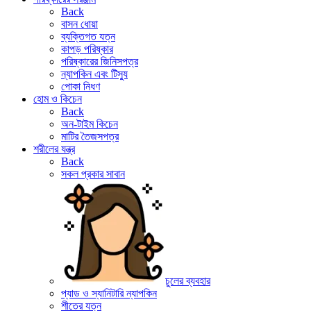
Back
বাসন ধোয়া
ব্যক্তিগত যত্ন
কাপড় পরিষ্কার
পরিষ্কারের জিনিসপত্র
ন্যাপকিন এবং টিস্যু
পোকা নিধণ
হোম ও কিচেন
Back
অন-টাইম কিচেন
মাটির তৈজসপত্র
শরীলের যন্ত্র
Back
সকল প্রকার সাবান
চুলের ব্যবহার
প্যাড ও স্যানিটারি ন্যাপকিন
শীতের যত্ন