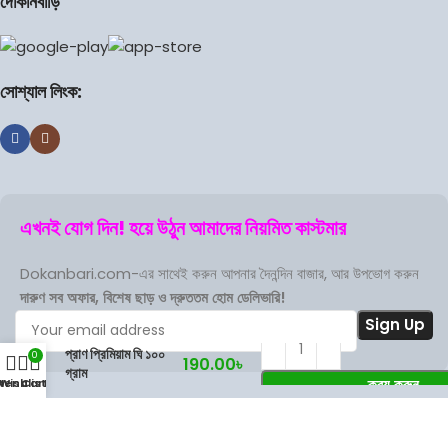
দোকানবাড়ি
সোশ্যাল লিংক:
এখনই যোগ দিন! হয়ে উঠুন আমাদের নিয়মিত কাস্টমার
Dokanbari.com-এর সাথেই করুন আপনার দৈনন্দিন বাজার, আর উপভোগ করুন
দারুণ সব অফার, বিশেষ ছাড় ও দ্রুততম হোম ডেলিভারি!
প্রাণ প্রিমিয়াম ঘি ১০০
0
190.00
৳
গ্রাম
ক্রয় করুন
Menu
Wishlist
Cart
Terms Of Service
Privacy Policy
Store Refund Policy
Based on
DokanBari
2025
.