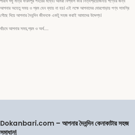
পরিধি শুধু মাত্র ফরিদপুর শহরের মধ্যে। আমরা বিশ্বাস করি নিত্যপ্রয়োজনীয় পণ্যের জন্য
আপনার অহেতু সময় ও শ্রম যেন ব্যায় না হয়। এই লক্ষে আপনাদের দোরগোড়ায় পণ্য সামগ্রি
পৌছে দিয়ে আপনার দৈনন্দিন জীবনকে একটু সহজ করাই আমাদের উদ্দেশ্য।
বাঁচবে আপনার সময়,শ্রম ও অর্থ…..
Dokanbari.com
– আপনার দৈনন্দিন কেনাকাটার সহজ
সমাধান!