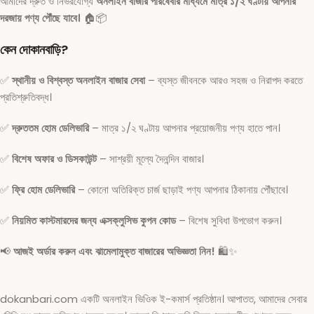
আমাদের দ্রুত ও নির্ভরযোগ্য
অনলাইন বাজার পরিষেবার মাধ্যমে মাত্র ১/২ ঘণ্টায় আপনার
দরজায় পণ্য পৌঁছে যাবে।
🏠📦
কেন দোকানবাড়ি?
✅
স্থানীয় ও বিশ্বস্ত অনলাইন বাজার সেবা
– ব্যস্ত জীবনকে আরও সহজ ও নিরাপদ করতে
প্রতিশ্রুতিবদ্ধ।
✅
দ্রুততম হোম ডেলিভারি
– মাত্র ১/২ ঘণ্টায় আপনার প্রয়োজনীয় পণ্য হাতে পান।
✅
বিশেষ অফার ও ডিসকাউন্ট
– সাশ্রয়ী মূল্যে দৈনন্দিন বাজার।
✅
ফ্রি হোম ডেলিভারি
– কোনো অতিরিক্ত চার্জ ছাড়াই পণ্য আপনার ঠিকানায় পৌঁছাবে।
✅
নিয়মিত কাস্টমারদের জন্য এক্সক্লুসিভ কুপন কোড
– বিশেষ সুবিধা উপভোগ করুন।
📢
আজই অর্ডার করুন এবং ঝামেলামুক্ত বাজারের অভিজ্ঞতা নিন!
🛍️✨
dokanbari.com একটি অনলাইন ভিওিক ই-কমার্স প্রতিষ্ঠান। আপাতত, আমাদের সেবার