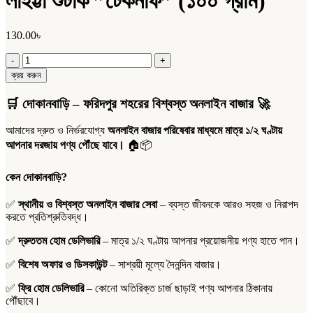
লাইট্টা শুটাক ”টেকনাফ” (১০০ গ্রাম)
130.00
৳
লাইট্টা
শুটাক
ক্রয় করুন
”টেকনাফ”
(১০০
🛒
দোকানবাড়ি – ফরিদপুর শহরের বিশ্বস্ত অনলাইন বাজার
🚀
গ্রাম)
quantity
আমাদের দ্রুত ও নির্ভরযোগ্য
অনলাইন বাজার পরিষেবার মাধ্যমে মাত্র ১/২ ঘণ্টায়
আপনার দরজায় পণ্য পৌঁছে যাবে।
🏠📦
কেন দোকানবাড়ি?
✅
স্থানীয় ও বিশ্বস্ত অনলাইন বাজার সেবা
– ব্যস্ত জীবনকে আরও সহজ ও নিরাপদ
করতে প্রতিশ্রুতিবদ্ধ।
✅
দ্রুততম হোম ডেলিভারি
– মাত্র ১/২ ঘণ্টায় আপনার প্রয়োজনীয় পণ্য হাতে পান।
✅
বিশেষ অফার ও ডিসকাউন্ট
– সাশ্রয়ী মূল্যে দৈনন্দিন বাজার।
✅
ফ্রি হোম ডেলিভারি
– কোনো অতিরিক্ত চার্জ ছাড়াই পণ্য আপনার ঠিকানায়
পৌঁছাবে।