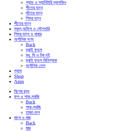
প্যাড ও স্যানিটারি ন্যাপকিন
শীতের যত্ন
দাঁতের যত্ন
শিশুর যত্ন
শীতের যত্ন
স্কুল,অফিস ও স্টেশনারি
শিশুর যত্ন ও খাবার
অর্গানিক পণ্য
Back
ড্রাই ফুডস
মধু, ঘি ও টক দই
ড্রাই ফুডস মিনিপ্যাক
অর্গানিক তেল
গ্যাস
Shop
Apps
বিশেষ ছাড়
ফল ও শাক-সবজি
Back
শাক-সবজি
তাজা-ফল
মাংস ও মাছ
Back
মাছ