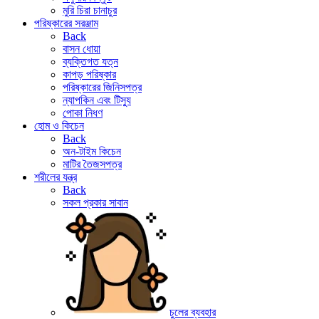
মুরি চিরা চানাচুর
পরিষ্কারের সরঞ্জাম
Back
বাসন ধোয়া
ব্যক্তিগত যত্ন
কাপড় পরিষ্কার
পরিষ্কারের জিনিসপত্র
ন্যাপকিন এবং টিস্যু
পোকা নিধণ
হোম ও কিচেন
Back
অন-টাইম কিচেন
মাটির তৈজসপত্র
শরীলের যন্ত্র
Back
সকল প্রকার সাবান
চুলের ব্যবহার