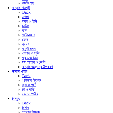
শুটকি মাছ
রান্নার সামগ্রী
Back
মশলা
লবণ ও চিনি
চাউল
ডাল
আটা-ময়দা
তেল
নুডলস
রাধুণী মসলা
শেমাই ও সুজি
দুধ এবং ডিম
সস্ আচার ও জেলি
রান্নার অন্যান্য উপকরণ
নাস্তা-খাবার
Back
পাউডার ড্রিংক
জুস ও পানি
চা ও কফি
কোমল পানীয়
বিস্কুট
Back
চিপস
পপুলার বিস্কুট