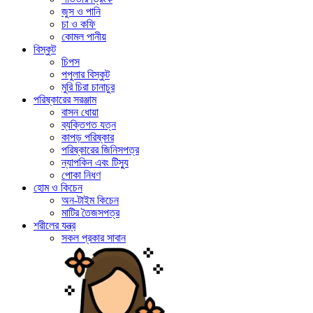
জুস ও পানি
চা ও কফি
কোমল পানীয়
বিস্কুট
চিপস
পপুলার বিস্কুট
মুরি চিরা চানাচুর
পরিষ্কারের সরঞ্জাম
বাসন ধোয়া
ব্যক্তিগত যত্ন
কাপড় পরিষ্কার
পরিষ্কারের জিনিসপত্র
ন্যাপকিন এবং টিস্যু
পোকা নিধণ
হোম ও কিচেন
অন-টাইম কিচেন
মাটির তৈজসপত্র
শরীলের যন্ত্র
সকল প্রকার সাবান