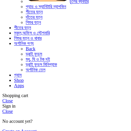
চুলের ব্যবহার
প্যাড ও স্যানিটারি ন্যাপকিন
শীতের যত্ন
দাঁতের যত্ন
শিশুর যত্ন
শীতের যত্ন
স্কুল,অফিস ও স্টেশনারি
শিশুর যত্ন ও খাবার
অর্গানিক পণ্য
Back
ড্রাই ফুডস
মধু, ঘি ও টক দই
ড্রাই ফুডস মিনিপ্যাক
অর্গানিক তেল
গ্যাস
Shop
Apps
Shopping cart
Close
Sign in
Close
No account yet?