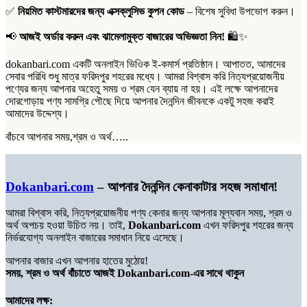
✅
নিয়মিত কাস্টমারদের জন্য এক্সক্লুসিভ কুপন কোড
– বিশেষ সুবিধা উপভোগ করুন।
📢
আজই অর্ডার করুন এবং ঝামেলামুক্ত বাজারের অভিজ্ঞতা নিন!
🛍️✨
dokanbari.com একটি অনলাইন ভিওিক ই-কমার্স প্রতিষ্ঠান। আপাতত, আমাদের
সেবার পরিধি শুধু মাত্র ফরিদপুর শহরের মধ্যে। আমরা বিশ্বাস করি নিত্যপ্রয়োজনীয়
পণ্যের জন্য আপনার অহেতু সময় ও শ্রম যেন ব্যায় না হয়। এই লক্ষে আপনাদের
দোরগোড়ায় পণ্য সামগ্রি পৌছে দিয়ে আপনার দৈনন্দিন জীবনকে একটু সহজ করাই
আমাদের উদ্দেশ্য।
বাঁচবে আপনার সময়,শ্রম ও অর্থ…..
Dokanbari.com
– আপনার দৈনন্দিন কেনাকাটার সহজ সমাধান!
আমরা বিশ্বাস করি, নিত্যপ্রয়োজনীয় পণ্য কেনার জন্য আপনার মূল্যবান সময়, শ্রম ও
অর্থ অপচয় হওয়া উচিত নয়। তাই,
Dokanbari.com
এখন ফরিদপুর শহরের জন্য
নির্ভরযোগ্য অনলাইন বাজারের সমাধান নিয়ে এসেছে।
আপনার বাজার এখন আপনার হাতের মুঠোয়!
সময়, শ্রম ও অর্থ বাঁচাতে আজই Dokanbari.com-এর সাথে থাকুন
আমাদের লক্ষ: