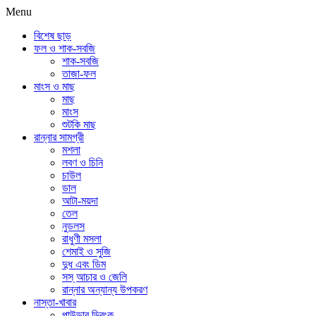
Menu
বিশেষ ছাড়
ফল ও শাক-সবজি
শাক-সবজি
তাজা-ফল
মাংস ও মাছ
মাছ
মাংস
শুটকি মাছ
রান্নার সামগ্রী
মশলা
লবণ ও চিনি
চাউল
ডাল
আটা-ময়দা
তেল
নুডলস
রাধুণী মসলা
শেমাই ও সুজি
দুধ এবং ডিম
সস্ আচার ও জেলি
রান্নার অন্যান্য উপকরণ
নাস্তা-খাবার
পাউডার ড্রিংক