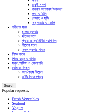
মশলা
রাধুণী মসলা
রান্নার অন্যান্য উপকরণ
লবণ ও চিনি
শেমাই ও সুজি
সস্ আচার ও জেলি
শরীলের যন্ত্র
চুলের ব্যবহার
দাঁতের যত্ন
প্যাড ও স্যানিটারি ন্যাপকিন
শীতের যত্ন
সকল প্রকার সাবান
শিশুর যত্ন
শিশুর যত্ন ও খাবার
স্কুল,অফিস ও স্টেশনারি
হোম ও কিচেন
অন-টাইম কিচেন
মাটির তৈজসপত্র
Search
Popular requests:
Fresh Vegetables
Seafood
Yogurt