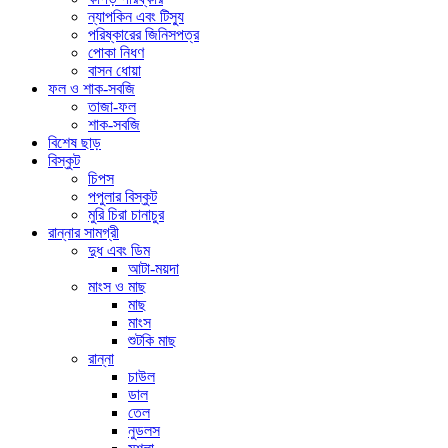
ন্যাপকিন এবং টিস্যু
পরিষ্কারের জিনিসপত্র
পোকা নিধণ
বাসন ধোয়া
ফল ও শাক-সবজি
তাজা-ফল
শাক-সবজি
বিশেষ ছাড়
বিস্কুট
চিপস
পপুলার বিস্কুট
মুরি চিরা চানাচুর
রান্নার সামগ্রী
দুধ এবং ডিম
আটা-ময়দা
মাংস ও মাছ
মাছ
মাংস
শুটকি মাছ
রান্না
চাউল
ডাল
তেল
নুডলস