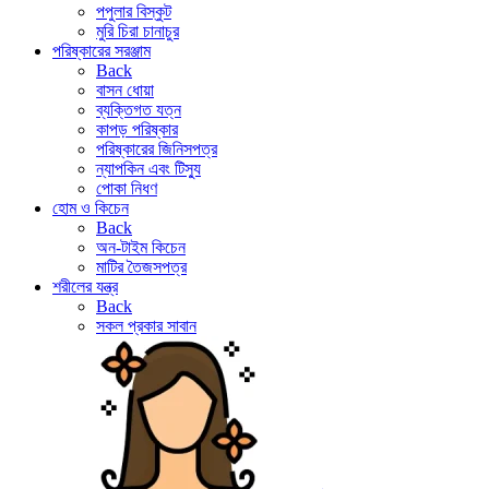
পপুলার বিস্কুট
মুরি চিরা চানাচুর
পরিষ্কারের সরঞ্জাম
Back
বাসন ধোয়া
ব্যক্তিগত যত্ন
কাপড় পরিষ্কার
পরিষ্কারের জিনিসপত্র
ন্যাপকিন এবং টিস্যু
পোকা নিধণ
হোম ও কিচেন
Back
অন-টাইম কিচেন
মাটির তৈজসপত্র
শরীলের যন্ত্র
Back
সকল প্রকার সাবান