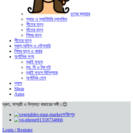
চুলের ব্যবহার
প্যাড ও স্যানিটারি ন্যাপকিন
শীতের যত্ন
দাঁতের যত্ন
শিশুর যত্ন
শীতের যত্ন
স্কুল,অফিস ও স্টেশনারি
শিশুর যত্ন ও খাবার
অর্গানিক পণ্য
ড্রাই ফুডস
মধু, ঘি ও টক দই
ড্রাই ফুডস মিনিপ্যাক
অর্গানিক তেল
গ্যাস
Shop
Apps
দ্রুত, সাশ্রয়ী ও বিশ্বস্ত বাজারের সঙ্গী।😊
ফরিদপুর
01318734666
Login / Register