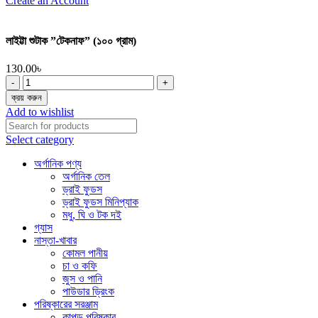
Create an Account
লাইট্টা শুটাক ”টেকনাফ” (১০০ গ্রাম)
130.00
৳
লাইট্টা
শুটাক
ক্রয় করুন
”টেকনাফ”
Add to wishlist
(১০০
গ্রাম)
Select category
quantity
অর্গানিক পণ্য
অর্গানিক তেল
ড্রাই ফুডস
ড্রাই ফুডস মিনিপ্যাক
মধু, ঘি ও টক দই
গ্যাস
নাস্তা-খাবার
কোমল পানীয়
চা ও কফি
জুস ও পানি
পাউডার ড্রিংক
পরিষ্কারের সরঞ্জাম
কাপড় পরিষ্কার