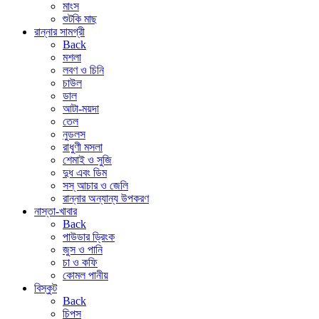
মাংস
শুটকি মাছ
রান্নার সামগ্রী
Back
মশলা
লবণ ও চিনি
চাউল
ডাল
আটা-ময়দা
তেল
নুডলস
রাধুণী মসলা
শেমাই ও সুজি
দুধ এবং ডিম
সস্ আচার ও জেলি
রান্নার অন্যান্য উপকরণ
নাস্তা-খাবার
Back
পাউডার ড্রিংক
জুস ও পানি
চা ও কফি
কোমল পানীয়
বিস্কুট
Back
চিপস