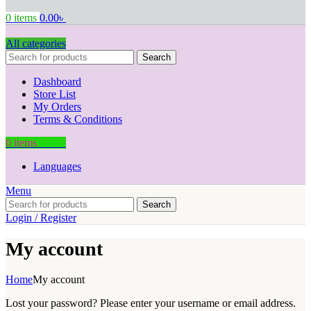
0
items
0.00
৳
All categories
Search
Dashboard
Store List
My Orders
Terms & Conditions
0
items
0.00
৳
Languages
Menu
Search
Login / Register
My account
Home
My account
Lost your password? Please enter your username or email address.