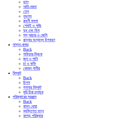
ডাল
আটা-ময়দা
তেল
নুডলস
রাধুণী মসলা
শেমাই ও সুজি
দুধ এবং ডিম
সস্ আচার ও জেলি
রান্নার অন্যান্য উপকরণ
নাস্তা-খাবার
Back
পাউডার ড্রিংক
জুস ও পানি
চা ও কফি
কোমল পানীয়
বিস্কুট
Back
চিপস
পপুলার বিস্কুট
মুরি চিরা চানাচুর
পরিষ্কারের সরঞ্জাম
Back
বাসন ধোয়া
ব্যক্তিগত যত্ন
কাপড় পরিষ্কার