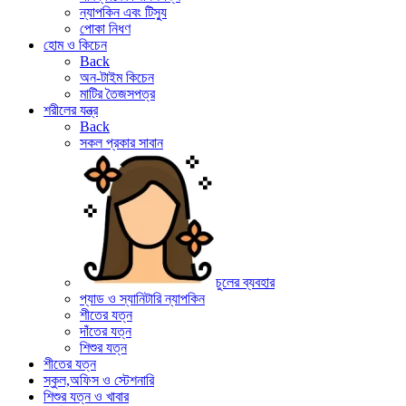
ন্যাপকিন এবং টিস্যু
পোকা নিধণ
হোম ও কিচেন
Back
অন-টাইম কিচেন
মাটির তৈজসপত্র
শরীলের যন্ত্র
Back
সকল প্রকার সাবান
চুলের ব্যবহার
প্যাড ও স্যানিটারি ন্যাপকিন
শীতের যত্ন
দাঁতের যত্ন
শিশুর যত্ন
শীতের যত্ন
স্কুল,অফিস ও স্টেশনারি
শিশুর যত্ন ও খাবার