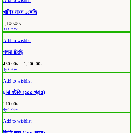
Add to wishlist
multiple
variants.
খাশির মাংস ১কেজি
The
options
1,100.00
৳
may
ক্রয় করুন
be
chosen
Add to wishlist
on
the
গলদা চিংড়ি
product
page
450.00
৳
–
1,200.00
৳
This
ক্রয় করুন
product
has
Add to wishlist
multiple
variants.
চান্দা শুটকি (১০০ গ্রাম)
The
options
110.00
৳
may
ক্রয় করুন
be
chosen
Add to wishlist
on
the
চিংড়ি লাল (১০০ গ্রাম)
product