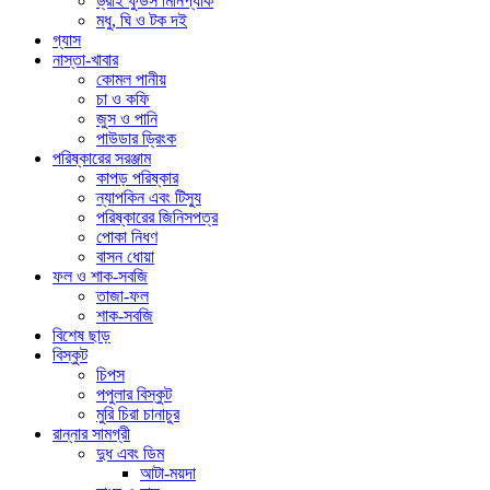
ড্রাই ফুডস মিনিপ্যাক
মধু, ঘি ও টক দই
গ্যাস
নাস্তা-খাবার
কোমল পানীয়
চা ও কফি
জুস ও পানি
পাউডার ড্রিংক
পরিষ্কারের সরঞ্জাম
কাপড় পরিষ্কার
ন্যাপকিন এবং টিস্যু
পরিষ্কারের জিনিসপত্র
পোকা নিধণ
বাসন ধোয়া
ফল ও শাক-সবজি
তাজা-ফল
শাক-সবজি
বিশেষ ছাড়
বিস্কুট
চিপস
পপুলার বিস্কুট
মুরি চিরা চানাচুর
রান্নার সামগ্রী
দুধ এবং ডিম
আটা-ময়দা