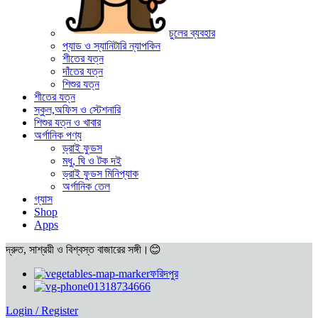
চুলের ব্যবহার
প্যাড ও স্যানিটারি ন্যাপকিন
শীতের যত্ন
দাঁতের যত্ন
শিশুর যত্ন
শীতের যত্ন
স্কুল,অফিস ও স্টেশনারি
শিশুর যত্ন ও খাবার
অর্গানিক পণ্য
ড্রাই ফুডস
মধু, ঘি ও টক দই
ড্রাই ফুডস মিনিপ্যাক
অর্গানিক তেল
গ্যাস
Shop
Apps
দ্রুত, সাশ্রয়ী ও বিশ্বস্ত বাজারের সঙ্গী।😊
ফরিদপুর
01318734666
Login / Register