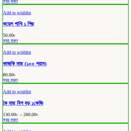
This
ক্রয় করুন
be
product
chosen
has
Add to wishlist
on
multiple
the
variants.
কয়েল পাখি ১ পিছ
product
The
page
options
50.00
৳
may
ক্রয় করুন
be
chosen
Add to wishlist
on
the
কাজকি মাছ (১০০ গ্রাম)
product
page
80.00
৳
ক্রয় করুন
Add to wishlist
কৈ মাছ বিগ বড় ১কেজি
130.00
৳
–
260.00
৳
This
ক্রয় করুন
product
has