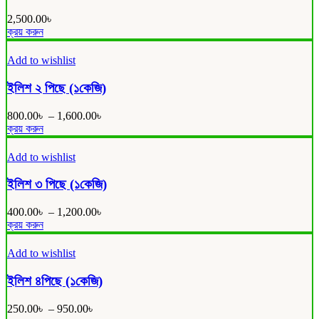
2,500.00
৳
ক্রয় করুন
Add to wishlist
ইলিশ ২ পিছে (১কেজি)
800.00
৳
–
1,600.00
৳
This
ক্রয় করুন
product
has
Add to wishlist
multiple
variants.
ইলিশ ৩ পিছে (১কেজি)
The
options
400.00
৳
–
1,200.00
৳
may
This
ক্রয় করুন
be
product
chosen
has
Add to wishlist
on
multiple
the
variants.
ইলিশ ৪পিছে (১কেজি)
product
The
page
options
250.00
৳
–
950.00
৳
may