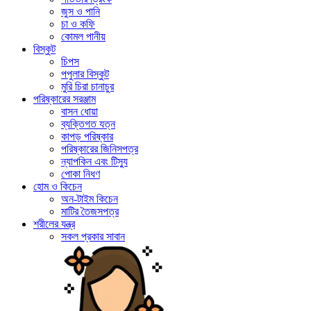
জুস ও পানি
চা ও কফি
কোমল পানীয়
বিস্কুট
চিপস
পপুলার বিস্কুট
মুরি চিরা চানাচুর
পরিষ্কারের সরঞ্জাম
বাসন ধোয়া
ব্যক্তিগত যত্ন
কাপড় পরিষ্কার
পরিষ্কারের জিনিসপত্র
ন্যাপকিন এবং টিস্যু
পোকা নিধণ
হোম ও কিচেন
অন-টাইম কিচেন
মাটির তৈজসপত্র
শরীলের যন্ত্র
সকল প্রকার সাবান