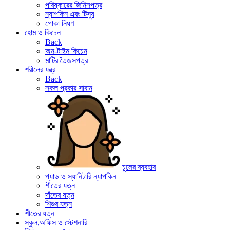
পরিষ্কারের জিনিসপত্র
ন্যাপকিন এবং টিস্যু
পোকা নিধণ
হোম ও কিচেন
Back
অন-টাইম কিচেন
মাটির তৈজসপত্র
শরীলের যন্ত্র
Back
সকল প্রকার সাবান
চুলের ব্যবহার
প্যাড ও স্যানিটারি ন্যাপকিন
শীতের যত্ন
দাঁতের যত্ন
শিশুর যত্ন
শীতের যত্ন
স্কুল,অফিস ও স্টেশনারি