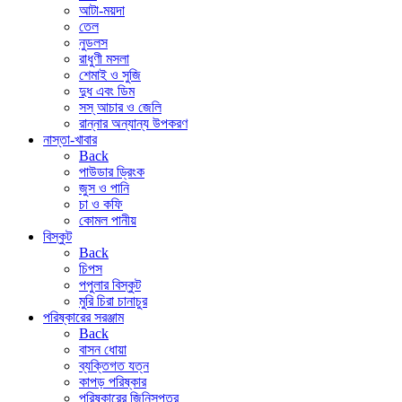
আটা-ময়দা
তেল
নুডলস
রাধুণী মসলা
শেমাই ও সুজি
দুধ এবং ডিম
সস্ আচার ও জেলি
রান্নার অন্যান্য উপকরণ
নাস্তা-খাবার
Back
পাউডার ড্রিংক
জুস ও পানি
চা ও কফি
কোমল পানীয়
বিস্কুট
Back
চিপস
পপুলার বিস্কুট
মুরি চিরা চানাচুর
পরিষ্কারের সরঞ্জাম
Back
বাসন ধোয়া
ব্যক্তিগত যত্ন
কাপড় পরিষ্কার
পরিষ্কারের জিনিসপত্র