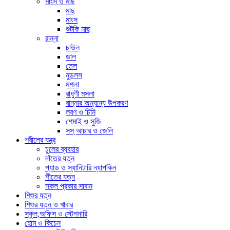
মাংস ও মাছ
মাছ
মাংস
শুটকি মাছ
রান্না
চাউল
ডাল
তেল
নুডলস
মশলা
রাধুণী মসলা
রান্নার অন্যান্য উপকরণ
লবণ ও চিনি
শেমাই ও সুজি
সস্ আচার ও জেলি
শরীলের যন্ত্র
চুলের ব্যবহার
দাঁতের যত্ন
প্যাড ও স্যানিটারি ন্যাপকিন
শীতের যত্ন
সকল প্রকার সাবান
শিশুর যত্ন
শিশুর যত্ন ও খাবার
স্কুল,অফিস ও স্টেশনারি
হোম ও কিচেন