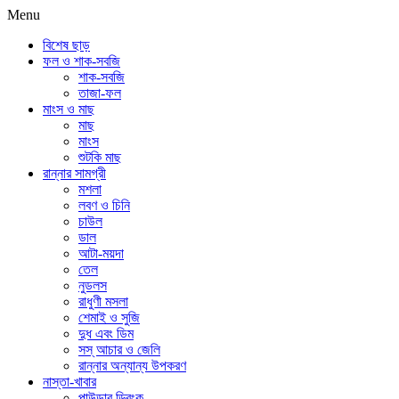
Menu
বিশেষ ছাড়
ফল ও শাক-সবজি
শাক-সবজি
তাজা-ফল
মাংস ও মাছ
মাছ
মাংস
শুটকি মাছ
রান্নার সামগ্রী
মশলা
লবণ ও চিনি
চাউল
ডাল
আটা-ময়দা
তেল
নুডলস
রাধুণী মসলা
শেমাই ও সুজি
দুধ এবং ডিম
সস্ আচার ও জেলি
রান্নার অন্যান্য উপকরণ
নাস্তা-খাবার
পাউডার ড্রিংক