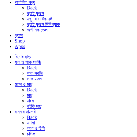
অর্গানিক পণ্য
Back
ড্রাই ফুডস
মধু, ঘি ও টক দই
ড্রাই ফুডস মিনিপ্যাক
অর্গানিক তেল
গ্যাস
Shop
Apps
বিশেষ ছাড়
ফল ও শাক-সবজি
Back
শাক-সবজি
তাজা-ফল
মাংস ও মাছ
Back
মাছ
মাংস
শুটকি মাছ
রান্নার সামগ্রী
Back
মশলা
লবণ ও চিনি
চাউল