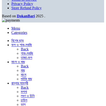
Privacy Policy
Store Refund Policy
Based on
DokanBari
2025
.
Menu
Categories
বিশেষ ছাড়
ফল ও শাক-সবজি
Back
শাক-সবজি
তাজা-ফল
মাংস ও মাছ
Back
মাছ
মাংস
শুটকি মাছ
রান্নার সামগ্রী
Back
মশলা
লবণ ও চিনি
চাউল
ডাল