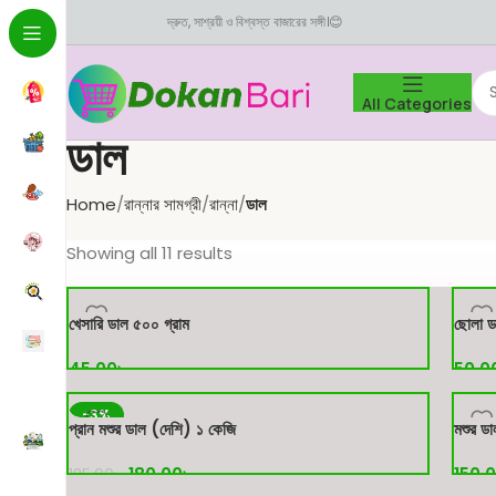
দ্রুত, সাশ্রয়ী ও বিশ্বস্ত বাজারের সঙ্গী।😊
All Categories
ডাল
Home
রান্নার সামগ্রী
রান্না
ডাল
Showing all 11 results
খেসারি ডাল ৫০০ গ্রাম
ছোলা ড
45.00
৳
50.0
ক্রয় করুন
ক্রয় 
-3%
প্রান মশুর ডাল (দেশি) ১ কেজি
মশুর ড
180.00
৳
150.
185.00
৳