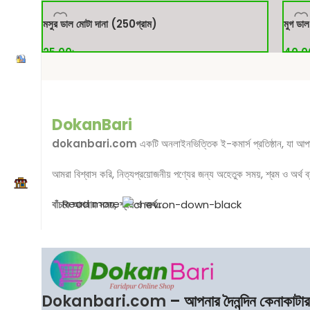
ক্রয় করুন
ক্রয় 
মসুর ডাল মোটা দানা (250গ্রাম)
মুগ ডা
25.00
৳
40.0
ক্রয় করুন
ক্রয় 
DokanBari
dokanbari.com
একটি অনলাইনভিত্তিক ই-কমার্স প্রতিষ্ঠান, যা আপা
আমরা বিশ্বাস করি, নিত্যপ্রয়োজনীয় পণ্যের জন্য অহেতুক সময়, শ্রম ও অর্থ
Read more
বাঁচবে আপনার সময়, শ্রম ও অর্থ…
Dokanbari.com
– আপনার দৈনন্দিন কেনাকাটা