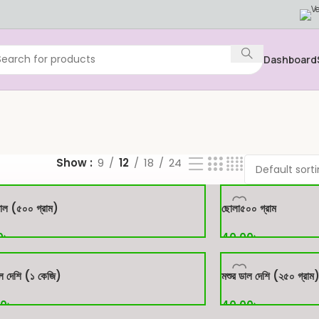
Dashboard
Show
9
12
18
24
াল (৫০০ গ্রাম)
ছোলা৫০০ গ্রাম
0
৳
40.00
৳
করুন
ক্রয় করুন
াল দেশি (১ কেজি)
মশুর ডাল দেশি (২৫০ গ্রাম
00
৳
40.00
৳