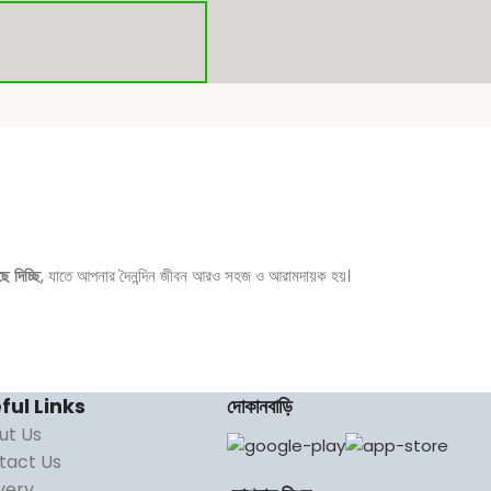
ক্রয় করুন
ে দিচ্ছি
, যাতে আপনার দৈনন্দিন জীবন আরও সহজ ও আরামদায়ক হয়।
ful Links
দোকানবাড়ি
ut Us
tact Us
very