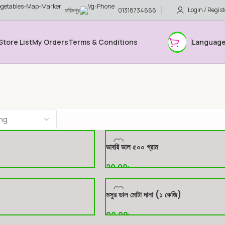
Login / Regist
ফরিদপুর
01318734666
Store List
My Orders
Terms & Conditions
Languag
ডাবরি ডাল ৫০০ গ্রাম
30.00
৳
ক্রয় করুন
)
মসুর ডাল মোটা দানা (১ কেজি)
90.00
৳