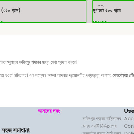
করুন
ক্রয় করুন
ল (২৫০ গ্রাম)
মুগ ডাল ৫০০ গ্রাম
0
৳
80.00
৳
করুন
ক্রয় করুন
তত শুধুমাত্র
ফরিদপুর শহরের
মধ্যে সেবা প্রদান করছে।
 ব্যয় হওয়া উচিত নয়। এই লক্ষ্যেই আমরা আপনার প্রয়োজনীয় পণ্যদ্রব্য আপনার
দোরগোড়ায় পৌঁছ
আমাদের লক্ষ:
Use
ফরিদপুর শহরের বাসিন্দাদের
Abo
জন্য একটি নির্ভরযোগ্য
Con
র সহজ সমাধান!
অনলাইন বাজার তৈরি করা।
Deli