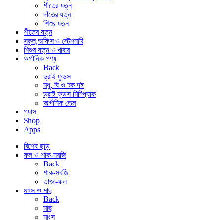
শীতের যত্ন
দাঁতের যত্ন
শিশুর যত্ন
শীতের যত্ন
স্কুল,অফিস ও স্টেশনারি
শিশুর যত্ন ও খাবার
অর্গানিক পণ্য
Back
ড্রাই ফুডস
মধু, ঘি ও টক দই
ড্রাই ফুডস মিনিপ্যাক
অর্গানিক তেল
গ্যাস
Shop
Apps
বিশেষ ছাড়
ফল ও শাক-সবজি
Back
শাক-সবজি
তাজা-ফল
মাংস ও মাছ
Back
মাছ
মাংস