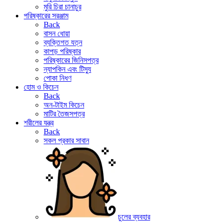
মুরি চিরা চানাচুর
পরিষ্কারের সরঞ্জাম
Back
বাসন ধোয়া
ব্যক্তিগত যত্ন
কাপড় পরিষ্কার
পরিষ্কারের জিনিসপত্র
ন্যাপকিন এবং টিস্যু
পোকা নিধণ
হোম ও কিচেন
Back
অন-টাইম কিচেন
মাটির তৈজসপত্র
শরীলের যন্ত্র
Back
সকল প্রকার সাবান
চুলের ব্যবহার