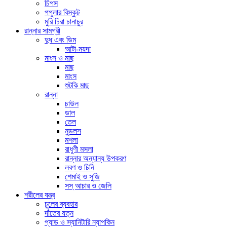
চিপস
পপুলার বিস্কুট
মুরি চিরা চানাচুর
রান্নার সামগ্রী
দুধ এবং ডিম
আটা-ময়দা
মাংস ও মাছ
মাছ
মাংস
শুটকি মাছ
রান্না
চাউল
ডাল
তেল
নুডলস
মশলা
রাধুণী মসলা
রান্নার অন্যান্য উপকরণ
লবণ ও চিনি
শেমাই ও সুজি
সস্ আচার ও জেলি
শরীলের যন্ত্র
চুলের ব্যবহার
দাঁতের যত্ন
প্যাড ও স্যানিটারি ন্যাপকিন