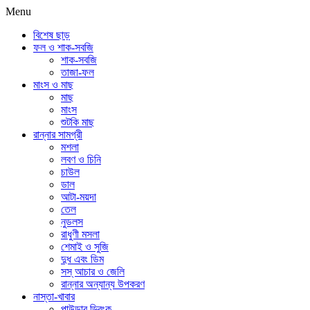
Menu
বিশেষ ছাড়
ফল ও শাক-সবজি
শাক-সবজি
তাজা-ফল
মাংস ও মাছ
মাছ
মাংস
শুটকি মাছ
রান্নার সামগ্রী
মশলা
লবণ ও চিনি
চাউল
ডাল
আটা-ময়দা
তেল
নুডলস
রাধুণী মসলা
শেমাই ও সুজি
দুধ এবং ডিম
সস্ আচার ও জেলি
রান্নার অন্যান্য উপকরণ
নাস্তা-খাবার
পাউডার ড্রিংক