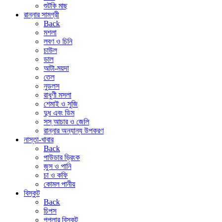
শুটকি মাছ
রান্নার সামগ্রী
Back
মশলা
লবণ ও চিনি
চাউল
ডাল
আটা-ময়দা
তেল
নুডলস
রাধুণী মসলা
শেমাই ও সুজি
দুধ এবং ডিম
সস্ আচার ও জেলি
রান্নার অন্যান্য উপকরণ
নাস্তা-খাবার
Back
পাউডার ড্রিংক
জুস ও পানি
চা ও কফি
কোমল পানীয়
বিস্কুট
Back
চিপস
পপুলার বিস্কুট