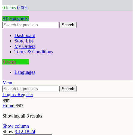
0
items
0.00
৳
All categories
Search
Dashboard
Store List
My Orders
Terms & Conditions
0
items
0.00
৳
Languages
Menu
Search
Login / Register
গ্যাস
Home
গ্যাস
Showing all 3 results
Show column
Show
9
12
18
24