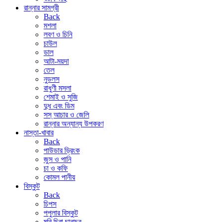
রান্নার সামগ্রী
Back
মশলা
লবণ ও চিনি
চাউল
ডাল
আটা-ময়দা
তেল
নুডলস
রাধুণী মসলা
শেমাই ও সুজি
দুধ এবং ডিম
সস্ আচার ও জেলি
রান্নার অন্যান্য উপকরণ
নাস্তা-খাবার
Back
পাউডার ড্রিংক
জুস ও পানি
চা ও কফি
কোমল পানীয়
বিস্কুট
Back
চিপস
পপুলার বিস্কুট
মুরি চিরা চানাচুর