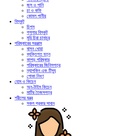
জুস ও পানি
চা ও কফি
কোমল পানীয়
বিস্কুট
চিপস
পপুলার বিস্কুট
মুরি চিরা চানাচুর
পরিষ্কারের সরঞ্জাম
বাসন ধোয়া
ব্যক্তিগত যত্ন
কাপড় পরিষ্কার
পরিষ্কারের জিনিসপত্র
ন্যাপকিন এবং টিস্যু
পোকা নিধণ
হোম ও কিচেন
অন-টাইম কিচেন
মাটির তৈজসপত্র
শরীলের যন্ত্র
সকল প্রকার সাবান