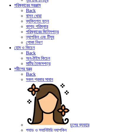
পরিষ্কারের সরঞ্জাম
Back
বাসন ধোয়া
ব্যক্তিগত যত্ন
কাপড় পরিষ্কার
পরিষ্কারের জিনিসপত্র
ন্যাপকিন এবং টিস্যু
পোকা নিধণ
হোম ও কিচেন
Back
অন-টাইম কিচেন
মাটির তৈজসপত্র
শরীলের যন্ত্র
Back
সকল প্রকার সাবান
চুলের ব্যবহার
প্যাড ও স্যানিটারি ন্যাপকিন