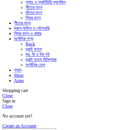
প্যাড ও স্যানিটারি ন্যাপকিন
শীতের যত্ন
দাঁতের যত্ন
শিশুর যত্ন
শীতের যত্ন
স্কুল,অফিস ও স্টেশনারি
শিশুর যত্ন ও খাবার
অর্গানিক পণ্য
Back
ড্রাই ফুডস
মধু, ঘি ও টক দই
ড্রাই ফুডস মিনিপ্যাক
অর্গানিক তেল
গ্যাস
Shop
Apps
Shopping cart
Close
Sign in
Close
No account yet?
Create an Account