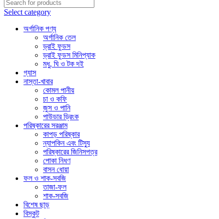
Select category
অর্গানিক পণ্য
অর্গানিক তেল
ড্রাই ফুডস
ড্রাই ফুডস মিনিপ্যাক
মধু, ঘি ও টক দই
গ্যাস
নাস্তা-খাবার
কোমল পানীয়
চা ও কফি
জুস ও পানি
পাউডার ড্রিংক
পরিষ্কারের সরঞ্জাম
কাপড় পরিষ্কার
ন্যাপকিন এবং টিস্যু
পরিষ্কারের জিনিসপত্র
পোকা নিধণ
বাসন ধোয়া
ফল ও শাক-সবজি
তাজা-ফল
শাক-সবজি
বিশেষ ছাড়
বিস্কুট