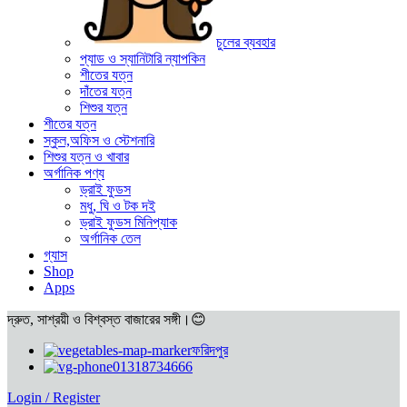
চুলের ব্যবহার
প্যাড ও স্যানিটারি ন্যাপকিন
শীতের যত্ন
দাঁতের যত্ন
শিশুর যত্ন
শীতের যত্ন
স্কুল,অফিস ও স্টেশনারি
শিশুর যত্ন ও খাবার
অর্গানিক পণ্য
ড্রাই ফুডস
মধু, ঘি ও টক দই
ড্রাই ফুডস মিনিপ্যাক
অর্গানিক তেল
গ্যাস
Shop
Apps
দ্রুত, সাশ্রয়ী ও বিশ্বস্ত বাজারের সঙ্গী।😊
ফরিদপুর
01318734666
Login / Register