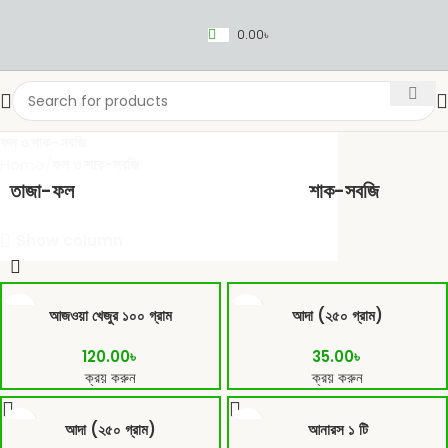
0.00
৳
ফল ও শাক-সবজি
Home
ফল ও শাক-সবজি
তাজা-ফল
শাক-সবজি
Show column
Fresh Vegetables
আজওয়া খেজুর ১০০ গ্রাম
আদা (২৫০ গ্রাম)
Seafood
Yogurt
120.00
৳
35.00
৳
Breads & Buns
ক্রয় করুন
ক্রয় করুন
Water
আদা (২৫০ গ্রাম)
আনারস ১ টি