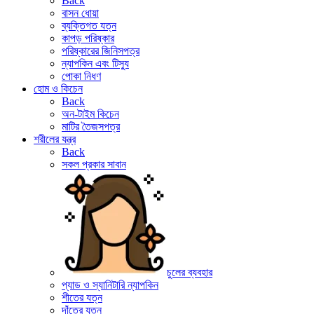
Back
বাসন ধোয়া
ব্যক্তিগত যত্ন
কাপড় পরিষ্কার
পরিষ্কারের জিনিসপত্র
ন্যাপকিন এবং টিস্যু
পোকা নিধণ
হোম ও কিচেন
Back
অন-টাইম কিচেন
মাটির তৈজসপত্র
শরীলের যন্ত্র
Back
সকল প্রকার সাবান
চুলের ব্যবহার
প্যাড ও স্যানিটারি ন্যাপকিন
শীতের যত্ন
দাঁতের যত্ন