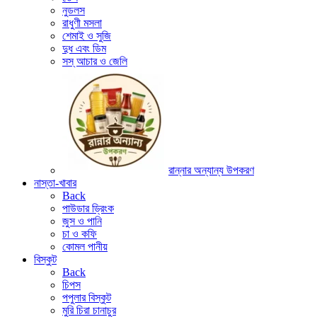
নুডলস
রাধুণী মসলা
শেমাই ও সুজি
দুধ এবং ডিম
সস্ আচার ও জেলি
রান্নার অন্যান্য উপকরণ
নাস্তা-খাবার
Back
পাউডার ড্রিংক
জুস ও পানি
চা ও কফি
কোমল পানীয়
বিস্কুট
Back
চিপস
পপুলার বিস্কুট
মুরি চিরা চানাচুর