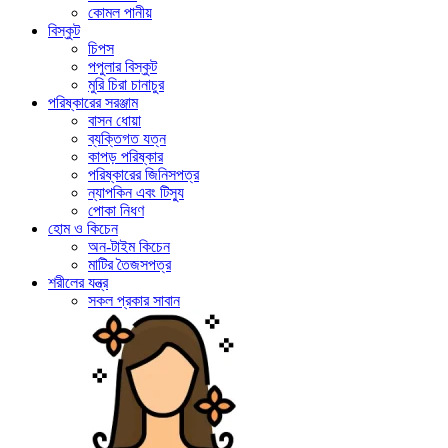
কোমল পানীয়
বিস্কুট
চিপস
পপুলার বিস্কুট
মুরি চিরা চানাচুর
পরিষ্কারের সরঞ্জাম
বাসন ধোয়া
ব্যক্তিগত যত্ন
কাপড় পরিষ্কার
পরিষ্কারের জিনিসপত্র
ন্যাপকিন এবং টিস্যু
পোকা নিধণ
হোম ও কিচেন
অন-টাইম কিচেন
মাটির তৈজসপত্র
শরীলের যন্ত্র
সকল প্রকার সাবান