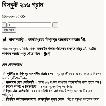
বিস্কুট ২১৬ গ্রাম
Original
Current
100.00
৳
95.00
৳
price
price
অলিম্পিক
was:
is:
লেক্সাস
100.00৳ .
95.00৳ .
ক্রয় করুন
ভেজিটেবল
ক্র্যাকার্স
🛒
দোকানবাড়ি – কানাইপুরের বিশ্বস্ত অনলাইন বাজার
🚀
বিস্কুট
২১৬
আমাদের দ্রুত ও নির্ভরযোগ্য
অনলাইন বাজার পরিষেবার মাধ্যমে মাত্র ১/২ ঘণ্টায়
গ্রাম
আপনার দরজায় পণ্য পৌঁছে যাবে।
🏠📦
quantity
কেন দোকানবাড়ি?
✅
স্থানীয় ও বিশ্বস্ত অনলাইন বাজার সেবা
– ব্যস্ত জীবনকে আরও সহজ ও নিরাপদ
করতে প্রতিশ্রুতিবদ্ধ।
✅
দ্রুততম হোম ডেলিভারি
– মাত্র ১/২ ঘণ্টায় আপনার প্রয়োজনীয় পণ্য হাতে পান।
✅
বিশেষ অফার ও ডিসকাউন্ট
– সাশ্রয়ী মূল্যে দৈনন্দিন বাজার।
✅
ফ্রি হোম ডেলিভারি
– কোনো অতিরিক্ত চার্জ ছাড়াই পণ্য আপনার ঠিকানায়
পৌঁছাবে।
✅
নিয়মিত কাস্টমারদের জন্য এক্সক্লুসিভ কুপন কোড
– বিশেষ সুবিধা উপভোগ করুন।