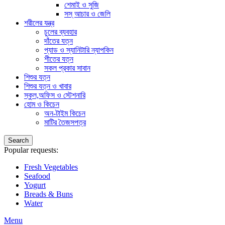
শেমাই ও সুজি
সস্ আচার ও জেলি
শরীলের যন্ত্র
চুলের ব্যবহার
দাঁতের যত্ন
প্যাড ও স্যানিটারি ন্যাপকিন
শীতের যত্ন
সকল প্রকার সাবান
শিশুর যত্ন
শিশুর যত্ন ও খাবার
স্কুল,অফিস ও স্টেশনারি
হোম ও কিচেন
অন-টাইম কিচেন
মাটির তৈজসপত্র
Search
Popular requests:
Fresh Vegetables
Seafood
Yogurt
Breads & Buns
Water
Menu