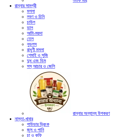
শুটকি মাছ
রান্নার সামগ্রী
মশলা
লবণ ও চিনি
চাউল
ডাল
আটা-ময়দা
তেল
নুডলস
রাধুণী মসলা
শেমাই ও সুজি
দুধ এবং ডিম
সস্ আচার ও জেলি
রান্নার অন্যান্য উপকরণ
নাস্তা-খাবার
পাউডার ড্রিংক
জুস ও পানি
চা ও কফি