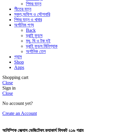
শিশুর যত্ন
শীতের যত্ন
স্কুল,অফিস ও স্টেশনারি
শিশুর যত্ন ও খাবার
অর্গানিক পণ্য
Back
ড্রাই ফুডস
মধু, ঘি ও টক দই
ড্রাই ফুডস মিনিপ্যাক
অর্গানিক তেল
গ্যাস
Shop
Apps
Shopping cart
Close
Sign in
Close
No account yet?
Create an Account
অলিম্পিক লেক্সাস ভেজিটেবল ক্র্যাকার্স বিস্কুট ২১৬ গ্রাম