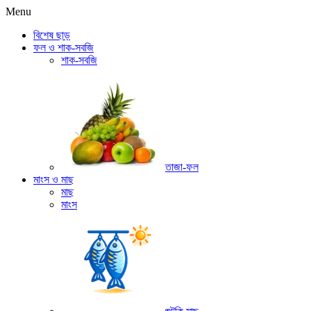
Menu
বিশেষ ছাড়
ফল ও শাক-সবজি
শাক-সবজি
তাজা-ফল
মাংস ও মাছ
মাছ
মাংস