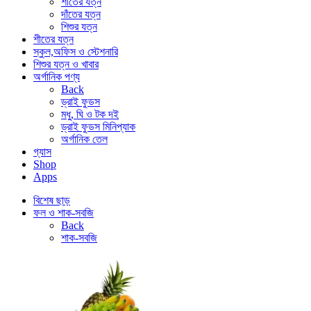
শীতের যত্ন
দাঁতের যত্ন
শিশুর যত্ন
শীতের যত্ন
স্কুল,অফিস ও স্টেশনারি
শিশুর যত্ন ও খাবার
অর্গানিক পণ্য
Back
ড্রাই ফুডস
মধু, ঘি ও টক দই
ড্রাই ফুডস মিনিপ্যাক
অর্গানিক তেল
গ্যাস
Shop
Apps
বিশেষ ছাড়
ফল ও শাক-সবজি
Back
শাক-সবজি