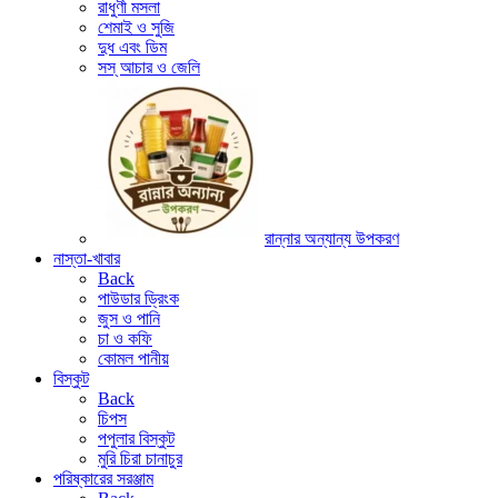
রাধুণী মসলা
শেমাই ও সুজি
দুধ এবং ডিম
সস্ আচার ও জেলি
রান্নার অন্যান্য উপকরণ
নাস্তা-খাবার
Back
পাউডার ড্রিংক
জুস ও পানি
চা ও কফি
কোমল পানীয়
বিস্কুট
Back
চিপস
পপুলার বিস্কুট
মুরি চিরা চানাচুর
পরিষ্কারের সরঞ্জাম