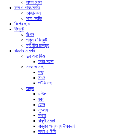
বাসন ধোয়া
ফল ও শাক-সবজি
তাজা-ফল
শাক-সবজি
বিশেষ ছাড়
বিস্কুট
চিপস
পপুলার বিস্কুট
মুরি চিরা চানাচুর
রান্নার সামগ্রী
দুধ এবং ডিম
আটা-ময়দা
মাংস ও মাছ
মাছ
মাংস
শুটকি মাছ
রান্না
চাউল
ডাল
তেল
নুডলস
মশলা
রাধুণী মসলা
রান্নার অন্যান্য উপকরণ
লবণ ও চিনি