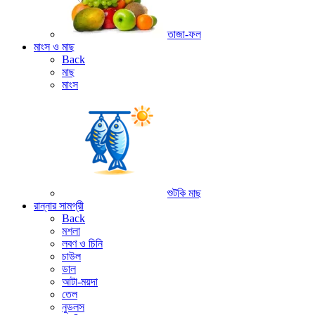
তাজা-ফল
মাংস ও মাছ
Back
মাছ
মাংস
শুটকি মাছ
রান্নার সামগ্রী
Back
মশলা
লবণ ও চিনি
চাউল
ডাল
আটা-ময়দা
তেল
নুডলস