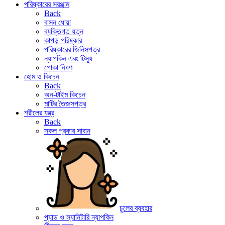
পরিষ্কারের সরঞ্জাম
Back
বাসন ধোয়া
ব্যক্তিগত যত্ন
কাপড় পরিষ্কার
পরিষ্কারের জিনিসপত্র
ন্যাপকিন এবং টিস্যু
পোকা নিধণ
হোম ও কিচেন
Back
অন-টাইম কিচেন
মাটির তৈজসপত্র
শরীলের যন্ত্র
Back
সকল প্রকার সাবান
চুলের ব্যবহার
প্যাড ও স্যানিটারি ন্যাপকিন