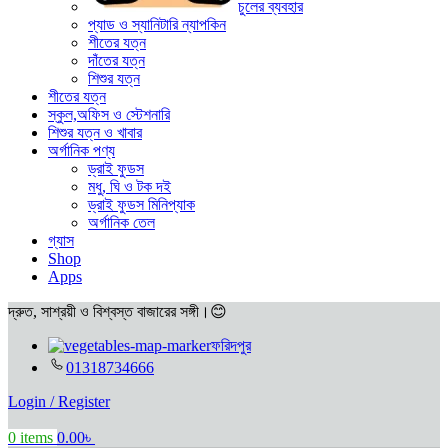
চুলের ব্যবহার
প্যাড ও স্যানিটারি ন্যাপকিন
শীতের যত্ন
দাঁতের যত্ন
শিশুর যত্ন
শীতের যত্ন
স্কুল,অফিস ও স্টেশনারি
শিশুর যত্ন ও খাবার
অর্গানিক পণ্য
ড্রাই ফুডস
মধু, ঘি ও টক দই
ড্রাই ফুডস মিনিপ্যাক
অর্গানিক তেল
গ্যাস
Shop
Apps
দ্রুত, সাশ্রয়ী ও বিশ্বস্ত বাজারের সঙ্গী।😊
ফরিদপুর
01318734666
Login / Register
0
items
0.00
৳