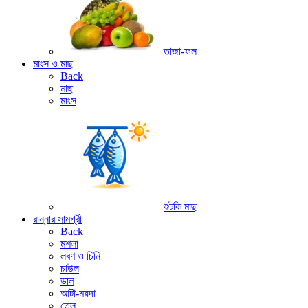
তাজা-ফল
মাংস ও মাছ
Back
মাছ
মাংস
শুটকি মাছ
রান্নার সামগ্রী
Back
মশলা
লবণ ও চিনি
চাউল
ডাল
আটা-ময়দা
তেল