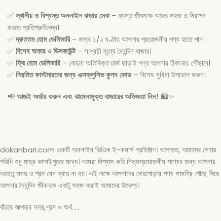
✅
স্থানীয় ও বিশ্বস্ত অনলাইন বাজার সেবা
– ব্যস্ত জীবনকে আরও সহজ ও নিরাপদ
করতে প্রতিশ্রুতিবদ্ধ।
✅
দ্রুততম হোম ডেলিভারি
– মাত্র ১/২ ঘণ্টায় আপনার প্রয়োজনীয় পণ্য হাতে পান।
✅
বিশেষ অফার ও ডিসকাউন্ট
– সাশ্রয়ী মূল্যে দৈনন্দিন বাজার।
✅
ফ্রি হোম ডেলিভারি
– কোনো অতিরিক্ত চার্জ ছাড়াই পণ্য আপনার ঠিকানায় পৌঁছাবে।
✅
নিয়মিত কাস্টমারদের জন্য এক্সক্লুসিভ কুপন কোড
– বিশেষ সুবিধা উপভোগ করুন।
📢
আজই অর্ডার করুন এবং ঝামেলামুক্ত বাজারের অভিজ্ঞতা নিন!
🛍️✨
dokanbari.com একটি অনলাইন ভিওিক ই-কমার্স প্রতিষ্ঠান। আপাতত, আমাদের সেবার
পরিধি শুধু মাত্র কানাইপুরের মধ্যে। আমরা বিশ্বাস করি নিত্যপ্রয়োজনীয় পণ্যের জন্য আপনার
অহেতু সময় ও শ্রম যেন ব্যায় না হয়। এই লক্ষে আপনাদের দোরগোড়ায় পণ্য সামগ্রি পৌছে দিয়ে
আপনার দৈনন্দিন জীবনকে একটু সহজ করাই আমাদের উদ্দেশ্য।
বাঁচবে আপনার সময়,শ্রম ও অর্থ…..