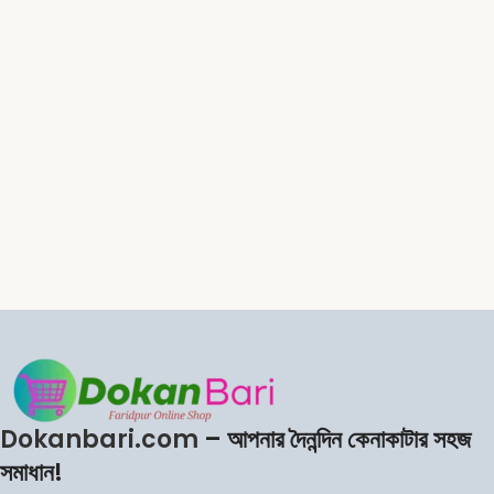
Dokanbari.com
– আপনার দৈনন্দিন কেনাকাটার সহজ
সমাধান!