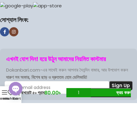
সোশ্যাল লিংক:
এখনই যোগ দিন! হয়ে উঠুন আমাদের নিয়মিত কাস্টমার
Dokanbari.com-এর সাথেই করুন আপনার দৈনন্দিন বাজার, আর উপভোগ করুন
দারুণ সব অফার, বিশেষ ছাড় ও দ্রুততম হোম ডেলিভারি!
0
80.00
৳
ক্রয় করুন
আখরোট ৫০ গ্রাম
Menu
Wishlist
Cart
Open
chaty
Terms Of Service
Privacy Policy
Store Refund Policy
Based on
DokanBari
2025
.