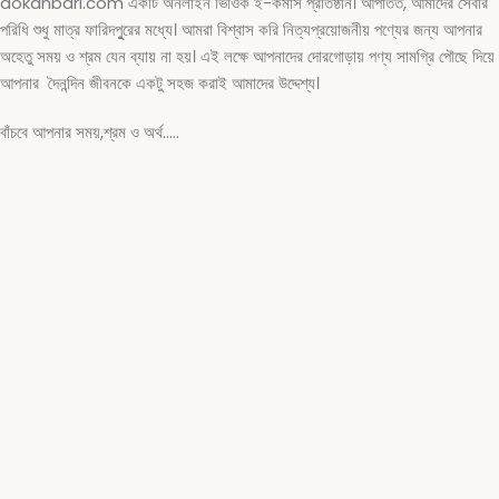
dokanbari.com একটি অনলাইন ভিওিক ই-কমার্স প্রতিষ্ঠান। আপাতত, আমাদের সেবার
পরিধি শুধু মাত্র ফারিদপুুরের মধ্যে। আমরা বিশ্বাস করি নিত্যপ্রয়োজনীয় পণ্যের জন্য আপনার
অহেতু সময় ও শ্রম যেন ব্যায় না হয়। এই লক্ষে আপনাদের দোরগোড়ায় পণ্য সামগ্রি পৌছে দিয়ে
আপনার দৈনন্দিন জীবনকে একটু সহজ করাই আমাদের উদ্দেশ্য।
বাঁচবে আপনার সময়,শ্রম ও অর্থ…..