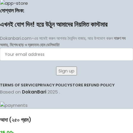
সোশ্যাল লিংক:
এখনই যোগ দিন! হয়ে উঠুন আমাদের নিয়মিত কাস্টমার
Dokanbari.com-এর সাথেই করুন আপনার দৈনন্দিন বাজার, আর উপভোগ করুন
দারুণ সব
অফার, বিশেষ ছাড় ও দ্রুততম হোম ডেলিভারি!
TERMS OF SERVICE
PRIVACY POLICY
STORE REFUND POLICY
Based on
DokanBari
2025
.
আদা (২৫০ গ্রাম)
35.00
৳