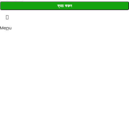
ক্রয় করুন
Menu
Wishlist
0
items
Cart
Select category
Search
Popular requests:
Fresh Vegetables
Seafood
Yogurt
Breads & Buns
Water