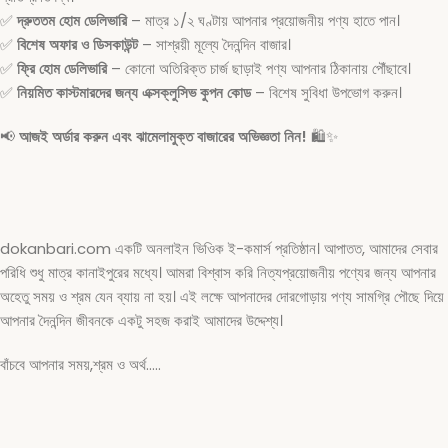
✅
দ্রুততম হোম ডেলিভারি
– মাত্র ১/২ ঘণ্টায় আপনার প্রয়োজনীয় পণ্য হাতে পান।
✅
বিশেষ অফার ও ডিসকাউন্ট
– সাশ্রয়ী মূল্যে দৈনন্দিন বাজার।
✅
ফ্রি হোম ডেলিভারি
– কোনো অতিরিক্ত চার্জ ছাড়াই পণ্য আপনার ঠিকানায় পৌঁছাবে।
✅
নিয়মিত কাস্টমারদের জন্য এক্সক্লুসিভ কুপন কোড
– বিশেষ সুবিধা উপভোগ করুন।
📢
আজই অর্ডার করুন এবং ঝামেলামুক্ত বাজারের অভিজ্ঞতা নিন!
🛍️✨
dokanbari.com একটি অনলাইন ভিওিক ই-কমার্স প্রতিষ্ঠান। আপাতত, আমাদের সেবার
পরিধি শুধু মাত্র কানাইপুরের মধ্যে। আমরা বিশ্বাস করি নিত্যপ্রয়োজনীয় পণ্যের জন্য আপনার
অহেতু সময় ও শ্রম যেন ব্যায় না হয়। এই লক্ষে আপনাদের দোরগোড়ায় পণ্য সামগ্রি পৌছে দিয়ে
আপনার দৈনন্দিন জীবনকে একটু সহজ করাই আমাদের উদ্দেশ্য।
বাঁচবে আপনার সময়,শ্রম ও অর্থ…..