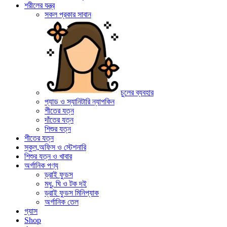
শরীলের যন্ত্র
সকল প্রকার সাবান
চুলের ব্যবহার
প্যাড ও স্যানিটারি ন্যাপকিন
শীতের যত্ন
দাঁতের যত্ন
শিশুর যত্ন
শীতের যত্ন
স্কুল,অফিস ও স্টেশনারি
শিশুর যত্ন ও খাবার
অর্গানিক পণ্য
ড্রাই ফুডস
মধু, ঘি ও টক দই
ড্রাই ফুডস মিনিপ্যাক
অর্গানিক তেল
গ্যাস
Shop