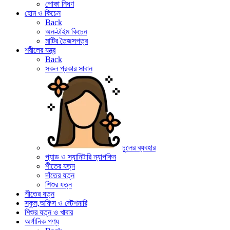
পোকা নিধণ
হোম ও কিচেন
Back
অন-টাইম কিচেন
মাটির তৈজসপত্র
শরীলের যন্ত্র
Back
সকল প্রকার সাবান
চুলের ব্যবহার
প্যাড ও স্যানিটারি ন্যাপকিন
শীতের যত্ন
দাঁতের যত্ন
শিশুর যত্ন
শীতের যত্ন
স্কুল,অফিস ও স্টেশনারি
শিশুর যত্ন ও খাবার
অর্গানিক পণ্য