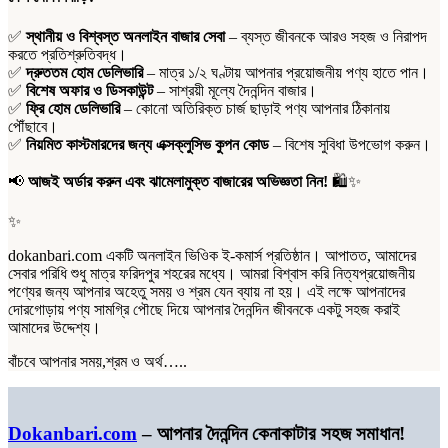
✅
স্থানীয় ও বিশ্বস্ত অনলাইন বাজার সেবা
– ব্যস্ত জীবনকে আরও সহজ ও নিরাপদ
করতে প্রতিশ্রুতিবদ্ধ।
✅
দ্রুততম হোম ডেলিভারি
– মাত্র ১/২ ঘণ্টায় আপনার প্রয়োজনীয় পণ্য হাতে পান।
✅
বিশেষ অফার ও ডিসকাউন্ট
– সাশ্রয়ী মূল্যে দৈনন্দিন বাজার।
✅
ফ্রি হোম ডেলিভারি
– কোনো অতিরিক্ত চার্জ ছাড়াই পণ্য আপনার ঠিকানায়
পৌঁছাবে।
✅
নিয়মিত কাস্টমারদের জন্য এক্সক্লুসিভ কুপন কোড
– বিশেষ সুবিধা উপভোগ করুন।
📢
আজই অর্ডার করুন এবং ঝামেলামুক্ত বাজারের অভিজ্ঞতা নিন!
🛍️✨
✨
dokanbari.com একটি অনলাইন ভিওিক ই-কমার্স প্রতিষ্ঠান। আপাতত, আমাদের
সেবার পরিধি শুধু মাত্র ফরিদপুর শহরের মধ্যে। আমরা বিশ্বাস করি নিত্যপ্রয়োজনীয়
পণ্যের জন্য আপনার অহেতু সময় ও শ্রম যেন ব্যায় না হয়। এই লক্ষে আপনাদের
দোরগোড়ায় পণ্য সামগ্রি পৌছে দিয়ে আপনার দৈনন্দিন জীবনকে একটু সহজ করাই
আমাদের উদ্দেশ্য।
বাঁচবে আপনার সময়,শ্রম ও অর্থ…..
Dokanbari.com
– আপনার দৈনন্দিন কেনাকাটার সহজ সমাধান!