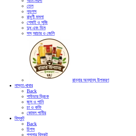
আটা-ময়দা
তেল
নুডলস
রাধুণী মসলা
শেমাই ও সুজি
দুধ এবং ডিম
সস্ আচার ও জেলি
রান্নার অন্যান্য উপকরণ
নাস্তা-খাবার
Back
পাউডার ড্রিংক
জুস ও পানি
চা ও কফি
কোমল পানীয়
বিস্কুট
Back
চিপস
পপুলার বিস্কুট