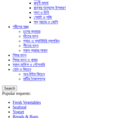
রাধুণী মসলা
রান্নার অন্যান্য উপকরণ
লবণ ও চিনি
শেমাই ও সুজি
সস্ আচার ও জেলি
শরীলের যন্ত্র
চুলের ব্যবহার
দাঁতের যত্ন
প্যাড ও স্যানিটারি ন্যাপকিন
শীতের যত্ন
সকল প্রকার সাবান
শিশুর যত্ন
শিশুর যত্ন ও খাবার
স্কুল,অফিস ও স্টেশনারি
হোম ও কিচেন
অন-টাইম কিচেন
মাটির তৈজসপত্র
Search
Popular requests:
Fresh Vegetables
Seafood
Yogurt
Breads & Buns