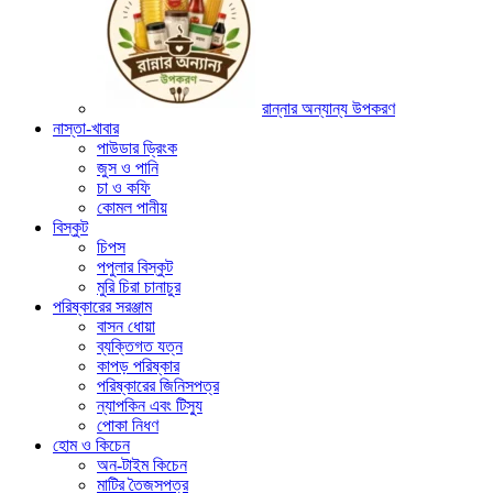
রান্নার অন্যান্য উপকরণ
নাস্তা-খাবার
পাউডার ড্রিংক
জুস ও পানি
চা ও কফি
কোমল পানীয়
বিস্কুট
চিপস
পপুলার বিস্কুট
মুরি চিরা চানাচুর
পরিষ্কারের সরঞ্জাম
বাসন ধোয়া
ব্যক্তিগত যত্ন
কাপড় পরিষ্কার
পরিষ্কারের জিনিসপত্র
ন্যাপকিন এবং টিস্যু
পোকা নিধণ
হোম ও কিচেন
অন-টাইম কিচেন
মাটির তৈজসপত্র