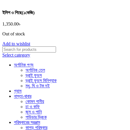
ইলিশ ৩ পিছে(১কেজি)
1,350.00
৳
Out of stock
Add to wishlist
Select category
অর্গানিক পণ্য
অর্গানিক তেল
ড্রাই ফুডস
ড্রাই ফুডস মিনিপ্যাক
মধু, ঘি ও টক দই
গ্যাস
নাস্তা-খাবার
কোমল পানীয়
চা ও কফি
জুস ও পানি
পাউডার ড্রিংক
পরিষ্কারের সরঞ্জাম
কাপড় পরিষ্কার