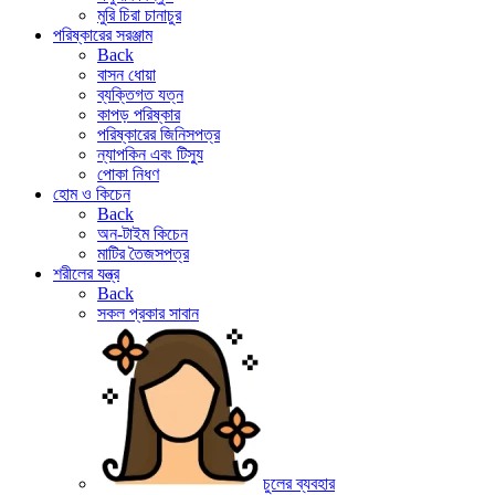
মুরি চিরা চানাচুর
পরিষ্কারের সরঞ্জাম
Back
বাসন ধোয়া
ব্যক্তিগত যত্ন
কাপড় পরিষ্কার
পরিষ্কারের জিনিসপত্র
ন্যাপকিন এবং টিস্যু
পোকা নিধণ
হোম ও কিচেন
Back
অন-টাইম কিচেন
মাটির তৈজসপত্র
শরীলের যন্ত্র
Back
সকল প্রকার সাবান
চুলের ব্যবহার