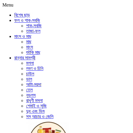
Menu
বিশেষ ছাড়
ফল ও শাক-সবজি
শাক-সবজি
তাজা-ফল
মাংস ও মাছ
মাছ
মাংস
শুটকি মাছ
রান্নার সামগ্রী
মশলা
লবণ ও চিনি
চাউল
ডাল
আটা-ময়দা
তেল
নুডলস
রাধুণী মসলা
শেমাই ও সুজি
দুধ এবং ডিম
সস্ আচার ও জেলি