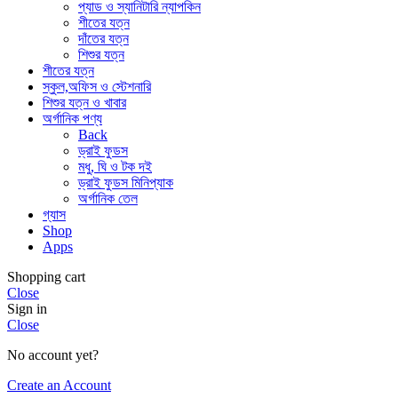
প্যাড ও স্যানিটারি ন্যাপকিন
শীতের যত্ন
দাঁতের যত্ন
শিশুর যত্ন
শীতের যত্ন
স্কুল,অফিস ও স্টেশনারি
শিশুর যত্ন ও খাবার
অর্গানিক পণ্য
Back
ড্রাই ফুডস
মধু, ঘি ও টক দই
ড্রাই ফুডস মিনিপ্যাক
অর্গানিক তেল
গ্যাস
Shop
Apps
Shopping cart
Close
Sign in
Close
No account yet?
Create an Account