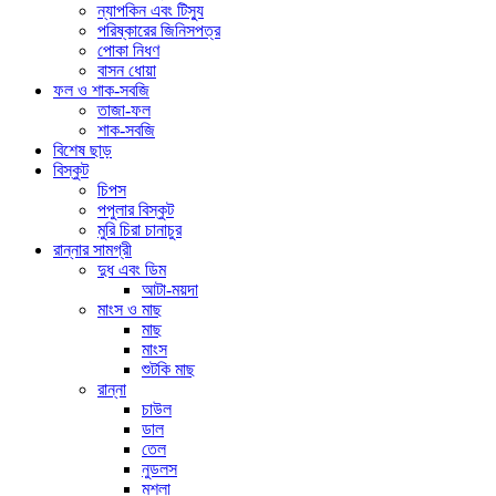
ন্যাপকিন এবং টিস্যু
পরিষ্কারের জিনিসপত্র
পোকা নিধণ
বাসন ধোয়া
ফল ও শাক-সবজি
তাজা-ফল
শাক-সবজি
বিশেষ ছাড়
বিস্কুট
চিপস
পপুলার বিস্কুট
মুরি চিরা চানাচুর
রান্নার সামগ্রী
দুধ এবং ডিম
আটা-ময়দা
মাংস ও মাছ
মাছ
মাংস
শুটকি মাছ
রান্না
চাউল
ডাল
তেল
নুডলস
মশলা