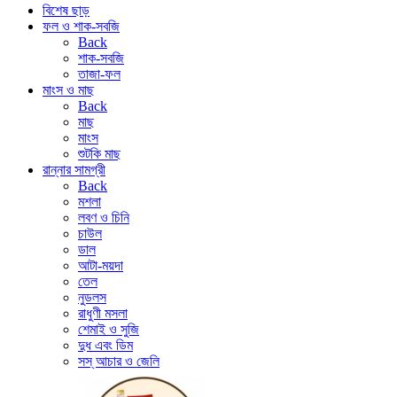
বিশেষ ছাড়
ফল ও শাক-সবজি
Back
শাক-সবজি
তাজা-ফল
মাংস ও মাছ
Back
মাছ
মাংস
শুটকি মাছ
রান্নার সামগ্রী
Back
মশলা
লবণ ও চিনি
চাউল
ডাল
আটা-ময়দা
তেল
নুডলস
রাধুণী মসলা
শেমাই ও সুজি
দুধ এবং ডিম
সস্ আচার ও জেলি