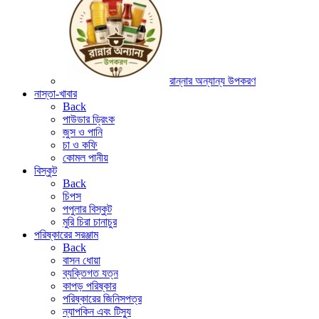
রান্নার অন্যান্য উপকরণ
নাস্তা-খাবার
Back
পাউডার ড্রিংক
জুস ও পানি
চা ও কফি
কোমল পানীয়
বিস্কুট
Back
চিপস
পপুলার বিস্কুট
মুরি চিরা চানাচুর
পরিষ্কারের সরঞ্জাম
Back
বাসন ধোয়া
ব্যক্তিগত যত্ন
কাপড় পরিষ্কার
পরিষ্কারের জিনিসপত্র
ন্যাপকিন এবং টিস্যু