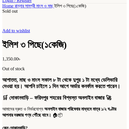
Login / Register
Home
রান্নার সামগ্রী
মাংস ও মাছ
ইলিশ ৩ পিছে(১কেজি)
Sold out
Add to wishlist
ইলিশ ৩ পিছে(১কেজি)
1,350.00
৳
Out of stock
আপাতত, মাছ ও মাংস সকাল ৮ টা থেকে দুপুর ১ টা মধ্যে ডেলিভারি
দেওয়া হয়। আপনি চাইলে ১ দিন আগে অর্ডার কনর্ফাম করতে পারেন।
🛒
দোকানবাড়ি – ফরিদপুর শহরের বিশ্বস্ত অনলাইন বাজার
🚀
আমাদের দ্রুত ও নির্ভরযোগ্য
অনলাইন বাজার পরিষেবার মাধ্যমে মাত্র ১/২ ঘণ্টায়
আপনার দরজায় পণ্য পৌঁছে যাবে।
🏠📦
কেন দোকানবাড়ি?