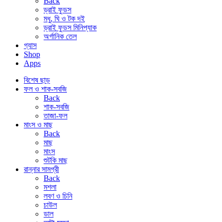
Back
ড্রাই ফুডস
মধু, ঘি ও টক দই
ড্রাই ফুডস মিনিপ্যাক
অর্গানিক তেল
গ্যাস
Shop
Apps
বিশেষ ছাড়
ফল ও শাক-সবজি
Back
শাক-সবজি
তাজা-ফল
মাংস ও মাছ
Back
মাছ
মাংস
শুটকি মাছ
রান্নার সামগ্রী
Back
মশলা
লবণ ও চিনি
চাউল
ডাল