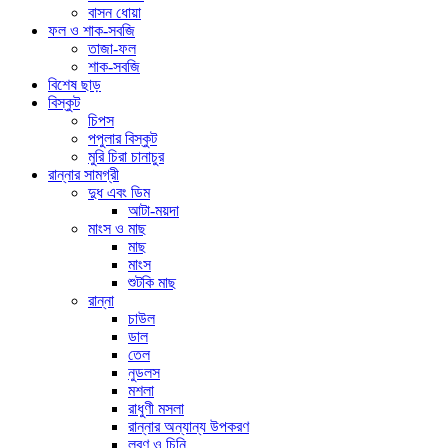
বাসন ধোয়া
ফল ও শাক-সবজি
তাজা-ফল
শাক-সবজি
বিশেষ ছাড়
বিস্কুট
চিপস
পপুলার বিস্কুট
মুরি চিরা চানাচুর
রান্নার সামগ্রী
দুধ এবং ডিম
আটা-ময়দা
মাংস ও মাছ
মাছ
মাংস
শুটকি মাছ
রান্না
চাউল
ডাল
তেল
নুডলস
মশলা
রাধুণী মসলা
রান্নার অন্যান্য উপকরণ
লবণ ও চিনি