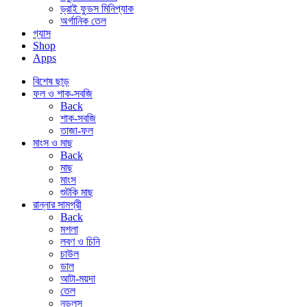
ড্রাই ফুডস মিনিপ্যাক
অর্গানিক তেল
গ্যাস
Shop
Apps
বিশেষ ছাড়
ফল ও শাক-সবজি
Back
শাক-সবজি
তাজা-ফল
মাংস ও মাছ
Back
মাছ
মাংস
শুটকি মাছ
রান্নার সামগ্রী
Back
মশলা
লবণ ও চিনি
চাউল
ডাল
আটা-ময়দা
তেল
নুডলস