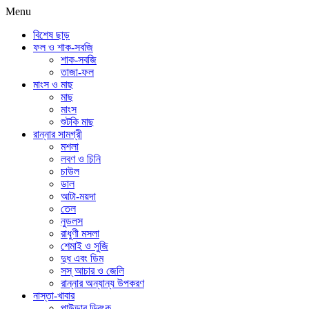
Menu
বিশেষ ছাড়
ফল ও শাক-সবজি
শাক-সবজি
তাজা-ফল
মাংস ও মাছ
মাছ
মাংস
শুটকি মাছ
রান্নার সামগ্রী
মশলা
লবণ ও চিনি
চাউল
ডাল
আটা-ময়দা
তেল
নুডলস
রাধুণী মসলা
শেমাই ও সুজি
দুধ এবং ডিম
সস্ আচার ও জেলি
রান্নার অন্যান্য উপকরণ
নাস্তা-খাবার
পাউডার ড্রিংক