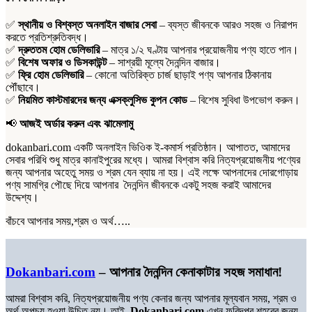
quantity
✅
স্থানীয় ও বিশ্বস্ত অনলাইন বাজার সেবা
– ব্যস্ত জীবনকে আরও সহজ ও নিরাপদ
করতে প্রতিশ্রুতিবদ্ধ।
✅
দ্রুততম হোম ডেলিভারি
– মাত্র ১/২ ঘণ্টায় আপনার প্রয়োজনীয় পণ্য হাতে পান।
✅
বিশেষ অফার ও ডিসকাউন্ট
– সাশ্রয়ী মূল্যে দৈনন্দিন বাজার।
✅
ফ্রি হোম ডেলিভারি
– কোনো অতিরিক্ত চার্জ ছাড়াই পণ্য আপনার ঠিকানায়
পৌঁছাবে।
✅
নিয়মিত কাস্টমারদের জন্য এক্সক্লুসিভ কুপন কোড
– বিশেষ সুবিধা উপভোগ করুন।
📢
আজই অর্ডার করুন এবং ঝামেলামু
dokanbari.com একটি অনলাইন ভিওিক ই-কমার্স প্রতিষ্ঠান। আপাতত, আমাদের
সেবার পরিধি শুধু মাত্র কানাইপুরের মধ্যে। আমরা বিশ্বাস করি নিত্যপ্রয়োজনীয় পণ্যের
জন্য আপনার অহেতু সময় ও শ্রম যেন ব্যায় না হয়। এই লক্ষে আপনাদের দোরগোড়ায়
পণ্য সামগ্রি পৌছে দিয়ে আপনার দৈনন্দিন জীবনকে একটু সহজ করাই আমাদের
উদ্দেশ্য।
বাঁচবে আপনার সময়,শ্রম ও অর্থ…..
Dokanbari.com
– আপনার দৈনন্দিন কেনাকাটার সহজ সমাধান!
আমরা বিশ্বাস করি, নিত্যপ্রয়োজনীয় পণ্য কেনার জন্য আপনার মূল্যবান সময়, শ্রম ও
অর্থ অপচয় হওয়া উচিত নয়। তাই,
Dokanbari.com
এখন ফরিদপুর শহরের জন্য