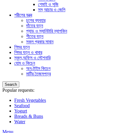
শেমাই ও সুজি
সস্ আচার ও জেলি
শরীলের যন্ত্র
চুলের ব্যবহার
দাঁতের যত্ন
প্যাড ও স্যানিটারি ন্যাপকিন
শীতের যত্ন
সকল প্রকার সাবান
শিশুর যত্ন
শিশুর যত্ন ও খাবার
স্কুল,অফিস ও স্টেশনারি
হোম ও কিচেন
অন-টাইম কিচেন
মাটির তৈজসপত্র
Search
Popular requests:
Fresh Vegetables
Seafood
Yogurt
Breads & Buns
Water
Menu