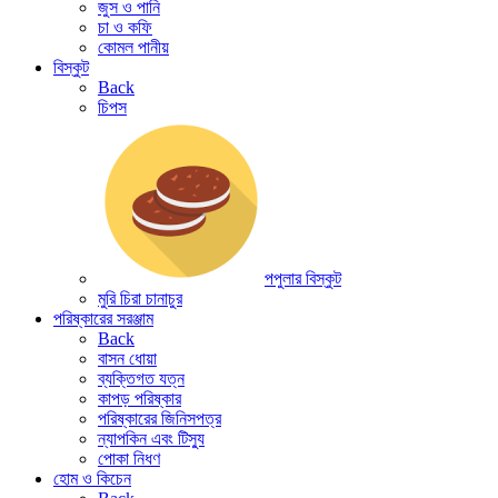
জুস ও পানি
চা ও কফি
কোমল পানীয়
বিস্কুট
Back
চিপস
পপুলার বিস্কুট
মুরি চিরা চানাচুর
পরিষ্কারের সরঞ্জাম
Back
বাসন ধোয়া
ব্যক্তিগত যত্ন
কাপড় পরিষ্কার
পরিষ্কারের জিনিসপত্র
ন্যাপকিন এবং টিস্যু
পোকা নিধণ
হোম ও কিচেন