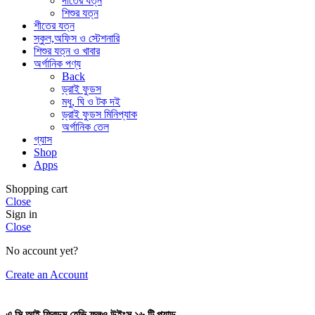
দাঁতের যত্ন
শিশুর যত্ন
শীতের যত্ন
স্কুল,অফিস ও স্টেশনারি
শিশুর যত্ন ও খাবার
অর্গানিক পণ্য
Back
ড্রাই ফুডস
মধু, ঘি ও টক দই
ড্রাই ফুডস মিনিপ্যাক
অর্গানিক তেল
গ্যাস
Shop
Apps
Shopping cart
Close
Sign in
Close
No account yet?
Create an Account
এ সি আই ফ্রিডম হেভি ফ্লও উইংস ১৬ টি প্যাড