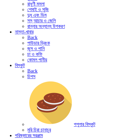
রাধুণী মসলা
শেমাই ও সুজি
দুধ এবং ডিম
সস্ আচার ও জেলি
রান্নার অন্যান্য উপকরণ
নাস্তা-খাবার
Back
পাউডার ড্রিংক
জুস ও পানি
চা ও কফি
কোমল পানীয়
বিস্কুট
Back
চিপস
পপুলার বিস্কুট
মুরি চিরা চানাচুর
পরিষ্কারের সরঞ্জাম