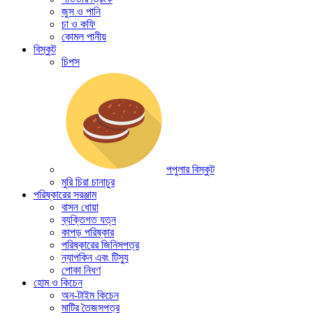
জুস ও পানি
চা ও কফি
কোমল পানীয়
বিস্কুট
চিপস
পপুলার বিস্কুট
মুরি চিরা চানাচুর
পরিষ্কারের সরঞ্জাম
বাসন ধোয়া
ব্যক্তিগত যত্ন
কাপড় পরিষ্কার
পরিষ্কারের জিনিসপত্র
ন্যাপকিন এবং টিস্যু
পোকা নিধণ
হোম ও কিচেন
অন-টাইম কিচেন
মাটির তৈজসপত্র