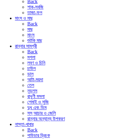
Back
শাক-সবজি
তাজা-ফল
মাংস ও মাছ
Back
মাছ
মাংস
শুটকি মাছ
রান্নার সামগ্রী
Back
মশলা
লবণ ও চিনি
চাউল
ডাল
আটা-ময়দা
তেল
নুডলস
রাধুণী মসলা
শেমাই ও সুজি
দুধ এবং ডিম
সস্ আচার ও জেলি
রান্নার অন্যান্য উপকরণ
নাস্তা-খাবার
Back
পাউডার ড্রিংক