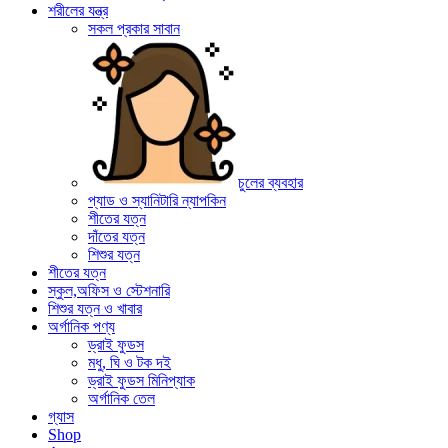
শরীলের যন্ত্র
সকল প্রকার সাবান
চুলের ব্যবহার
প্যাড ও স্যানিটারি ন্যাপকিন
শীতের যত্ন
দাঁতের যত্ন
শিশুর যত্ন
শীতের যত্ন
স্কুল,অফিস ও স্টেশনারি
শিশুর যত্ন ও খাবার
অর্গানিক পণ্য
ড্রাই ফুডস
মধু, ঘি ও টক দই
ড্রাই ফুডস মিনিপ্যাক
অর্গানিক তেল
গ্যাস
Shop