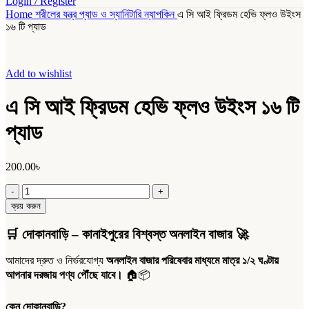
Login / Register
Home
শরীলের যন্ত্র
প্যাড ও স্যানিটারি ন্যাপকিন
এ সি আই ফ্রিডম হেভি ফ্লও উইংস
১৬ টি প্যাড
Add to wishlist
এ সি আই ফ্রিডম হেভি ফ্লও উইংস ১৬ টি
প্যাড
200.00
৳
এ
সি
ক্রয় করুন
আই
ফ্রিডম
🛒
দোকানবাড়ি – কানাইপুরের বিশ্বস্ত অনলাইন বাজার
🚀
হেভি
ফ্লও
আমাদের দ্রুত ও নির্ভরযোগ্য
অনলাইন বাজার পরিষেবার মাধ্যমে মাত্র ১/২ ঘণ্টায়
উইংস
আপনার দরজায় পণ্য পৌঁছে যাবে।
🏠📦
১৬
টি
প্যাড
কেন দোকানবাড়ি?