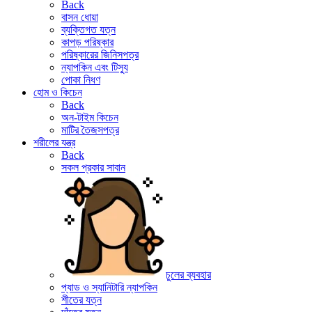
Back
বাসন ধোয়া
ব্যক্তিগত যত্ন
কাপড় পরিষ্কার
পরিষ্কারের জিনিসপত্র
ন্যাপকিন এবং টিস্যু
পোকা নিধণ
হোম ও কিচেন
Back
অন-টাইম কিচেন
মাটির তৈজসপত্র
শরীলের যন্ত্র
Back
সকল প্রকার সাবান
চুলের ব্যবহার
প্যাড ও স্যানিটারি ন্যাপকিন
শীতের যত্ন