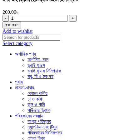
200.00
৳
এ
সি
ক্রয় করুন
আই
Add to wishlist
ফ্রিডম
হেভি
Select category
ফ্লও
উইংস
অর্গানিক পণ্য
১৬
অর্গানিক তেল
টি
ড্রাই ফুডস
প্যাড
ড্রাই ফুডস মিনিপ্যাক
quantity
মধু, ঘি ও টক দই
গ্যাস
নাস্তা-খাবার
কোমল পানীয়
চা ও কফি
জুস ও পানি
পাউডার ড্রিংক
পরিষ্কারের সরঞ্জাম
কাপড় পরিষ্কার
ন্যাপকিন এবং টিস্যু
পরিষ্কারের জিনিসপত্র
পোকা নিধণ