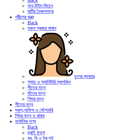
Back
অন-টাইম কিচেন
মাটির তৈজসপত্র
শরীলের যন্ত্র
Back
সকল প্রকার সাবান
চুলের ব্যবহার
প্যাড ও স্যানিটারি ন্যাপকিন
শীতের যত্ন
দাঁতের যত্ন
শিশুর যত্ন
শীতের যত্ন
স্কুল,অফিস ও স্টেশনারি
শিশুর যত্ন ও খাবার
অর্গানিক পণ্য
Back
ড্রাই ফুডস
মধু, ঘি ও টক দই