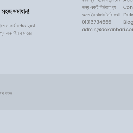
জন্য একটি নির্ভরযোগ্য
Con
র সহজ সমাধান!
অনলাইন বাজার তৈরি করা।
Deli
01318734666
Blo
শ্রম ও অর্থ অপচয় হওয়া
admin@dokanbari.c
োগ্য অনলাইন বাজারের
োগ করুন