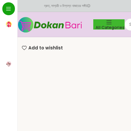
দ্রুত, সাশ্রয়ী ও বিশ্বস্ত বাজারের সঙ্গী।😊
All Categories
Home
ফল ও শাক-সবজি
তাজা-ফল
গালা আপেল (১ কেজি)
Add to wishlist