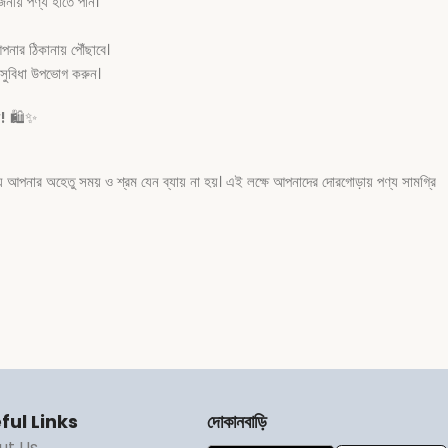
নীয় পণ্য হাতে পান।
নার ঠিকানায় পৌঁছাবে।
সুবিধা উপভোগ করুন।
ন!
🛍️✨
 আপনার অহেতু সময় ও শ্রম যেন ব্যায় না হয়। এই লক্ষে আপনাদের দোরগোড়ায় পণ্য সামগ্রি
ful Links
দোকানবাড়ি
ut Us