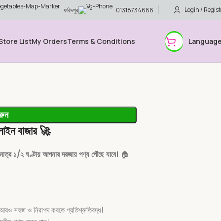
Login / Regist
ফরিদপুর
01318734666
Store List
My Orders
Terms & Conditions
Languag
রুন
লাইন বাজার
🚀
মাত্র ১/২ ঘণ্টায় আপনার দরজায় পণ্য পৌঁছে যাবে।
🏠
আরও সহজ ও নিরাপদ করতে প্রতিশ্রুতিবদ্ধ।