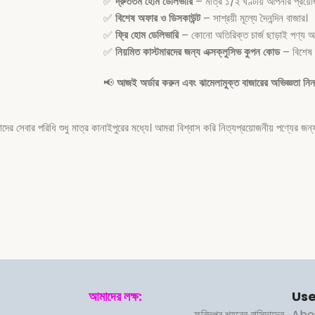
✅
দ্রুততম হোম ডেলিভারি
– মাত্র ১/২ ঘণ্টায় আপনার প্রয়োজ
✅
বিশেষ অফার ও ডিসকাউন্ট
– সাশ্রয়ী মূল্যে দৈনন্দিন বাজার।
✅
ফ্রি হোম ডেলিভারি
– কোনো অতিরিক্ত চার্জ ছাড়াই পণ্য আপ
✅
নিয়মিত কাস্টমারদের জন্য এক্সক্লুসিভ কুপন কোড
– বিশেষ 
📢
আজই অর্ডার করুন এবং ঝামেলামুক্ত বাজারের অভিজ্ঞতা নি
ার পরিধি শুধু মাত্র কানাইপুরের মধ্যে। আমরা বিশ্বাস করি নিত্যপ্রয়োজনীয় পণ্যের জন্য
আমাদের লক্ষ:
Use
ফরিদপুর শহরের বাসিন্দাদের
Abo