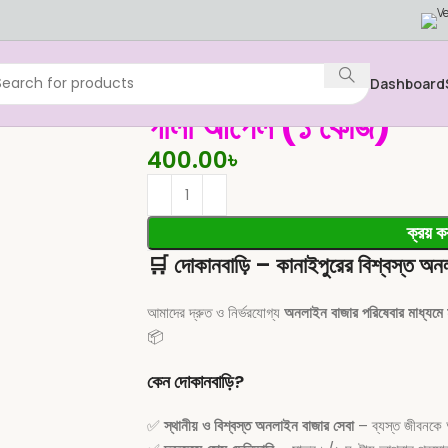
Dashboard
গালা আপেল (১ কেজি)
400.00
৳
ক্রয় ক
🛒
দোকানবাড়ি – কানাইপুরের বিশ্বস্ত অন
আমাদের দ্রুত ও নির্ভরযোগ্য
অনলাইন বাজার পরিষেবার মাধ্যমে 
📦
কেন দোকানবাড়ি?
✅
স্থানীয় ও বিশ্বস্ত অনলাইন বাজার সেবা
– ব্যস্ত জীবনকে 