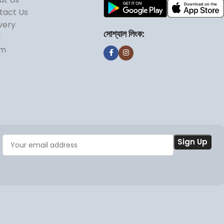
tact Us
very
সোশ্যাল লিংক:
g
om