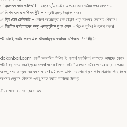
✅
দ্রুততম হোম ডেলিভারি
– মাত্র ১/২ ঘণ্টায় আপনার প্রয়োজনীয় পণ্য হাতে পান।
✅
বিশেষ অফার ও ডিসকাউন্ট
– সাশ্রয়ী মূল্যে দৈনন্দিন বাজার।
✅
ফ্রি হোম ডেলিভারি
– কোনো অতিরিক্ত চার্জ ছাড়াই পণ্য আপনার ঠিকানায় পৌঁছাবে।
✅
নিয়মিত কাস্টমারদের জন্য এক্সক্লুসিভ কুপন কোড
– বিশেষ সুবিধা উপভোগ করুন।
📢
আজই অর্ডার করুন এবং ঝামেলামুক্ত বাজারের অভিজ্ঞতা নিন!
🛍️✨
dokanbari.com একটি অনলাইন ভিওিক ই-কমার্স প্রতিষ্ঠান। আপাতত, আমাদের সেবার
পরিধি শুধু মাত্র কানাইপুরের মধ্যে। আমরা বিশ্বাস করি নিত্যপ্রয়োজনীয় পণ্যের জন্য আপনার
অহেতু সময় ও শ্রম যেন ব্যায় না হয়। এই লক্ষে আপনাদের দোরগোড়ায় পণ্য সামগ্রি পৌছে দিয়ে
আপনার দৈনন্দিন জীবনকে একটু সহজ করাই আমাদের উদ্দেশ্য।
বাঁচবে আপনার সময়,শ্রম ও অর্থ…..