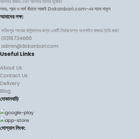
আপনার বাজার এখন আপনার হাতের মুঠোয়!
সময়, শ্রম ও অর্থ বাঁচাতে আজই Dokanbari.com-এর সাথে থাকুন
আমাদের লক্ষ:
ফরিদপুর শহরের বাসিন্দাদের জন্য একটি নির্ভরযোগ্য অনলাইন বাজার তৈরি করা।
01318734666
admin@dokanbari.com
Useful Links
About Us
Contact Us
Delivery
Blog
দোকানবাড়ি
সোশ্যাল লিংক: