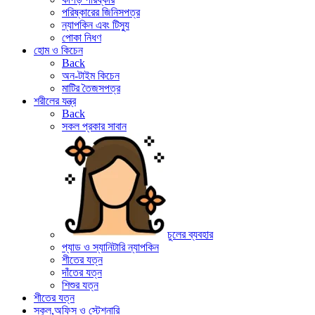
পরিষ্কারের জিনিসপত্র
ন্যাপকিন এবং টিস্যু
পোকা নিধণ
হোম ও কিচেন
Back
অন-টাইম কিচেন
মাটির তৈজসপত্র
শরীলের যন্ত্র
Back
সকল প্রকার সাবান
চুলের ব্যবহার
প্যাড ও স্যানিটারি ন্যাপকিন
শীতের যত্ন
দাঁতের যত্ন
শিশুর যত্ন
শীতের যত্ন
স্কুল,অফিস ও স্টেশনারি