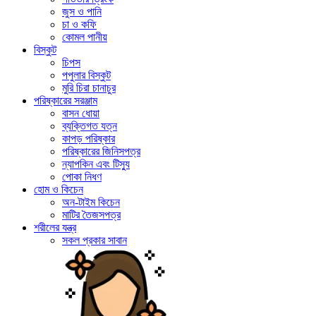
জুস ও পানি
চা ও কফি
কোমল পানীয়
বিস্কুট
চিপস
পপুলার বিস্কুট
মুরি চিরা চানাচুর
পরিষ্কারের সরঞ্জাম
বাসন ধোয়া
ব্যক্তিগত যত্ন
কাপড় পরিষ্কার
পরিষ্কারের জিনিসপত্র
ন্যাপকিন এবং টিস্যু
পোকা নিধণ
হোম ও কিচেন
অন-টাইম কিচেন
মাটির তৈজসপত্র
শরীলের যন্ত্র
সকল প্রকার সাবান