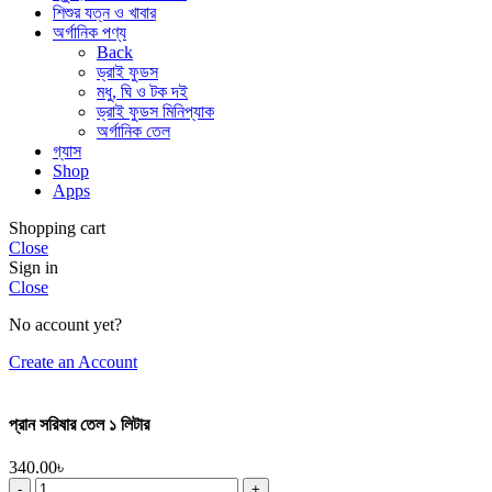
শিশুর যত্ন ও খাবার
অর্গানিক পণ্য
Back
ড্রাই ফুডস
মধু, ঘি ও টক দই
ড্রাই ফুডস মিনিপ্যাক
অর্গানিক তেল
গ্যাস
Shop
Apps
Shopping cart
Close
Sign in
Close
No account yet?
Create an Account
প্রান সরিষার তেল ১ লিটার
340.00
৳