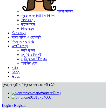
চুলের ব্যবহার
প্যাড ও স্যানিটারি ন্যাপকিন
শীতের যত্ন
দাঁতের যত্ন
শিশুর যত্ন
শীতের যত্ন
স্কুল,অফিস ও স্টেশনারি
শিশুর যত্ন ও খাবার
অর্গানিক পণ্য
ড্রাই ফুডস
মধু, ঘি ও টক দই
ড্রাই ফুডস মিনিপ্যাক
অর্গানিক তেল
গ্যাস
Shop
Apps
দ্রুত, সাশ্রয়ী ও বিশ্বস্ত বাজারের সঙ্গী।😊
ফরিদপুর
01318734666
Login / Register