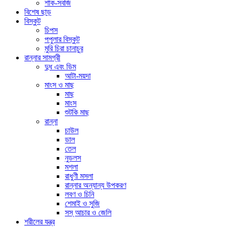
শাক-সবজি
বিশেষ ছাড়
বিস্কুট
চিপস
পপুলার বিস্কুট
মুরি চিরা চানাচুর
রান্নার সামগ্রী
দুধ এবং ডিম
আটা-ময়দা
মাংস ও মাছ
মাছ
মাংস
শুটকি মাছ
রান্না
চাউল
ডাল
তেল
নুডলস
মশলা
রাধুণী মসলা
রান্নার অন্যান্য উপকরণ
লবণ ও চিনি
শেমাই ও সুজি
সস্ আচার ও জেলি
শরীলের যন্ত্র