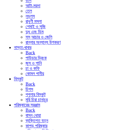
ডাল
আটা-ময়দা
তেল
নুডলস
রাধুণী মসলা
শেমাই ও সুজি
দুধ এবং ডিম
সস্ আচার ও জেলি
রান্নার অন্যান্য উপকরণ
নাস্তা-খাবার
Back
পাউডার ড্রিংক
জুস ও পানি
চা ও কফি
কোমল পানীয়
বিস্কুট
Back
চিপস
পপুলার বিস্কুট
মুরি চিরা চানাচুর
পরিষ্কারের সরঞ্জাম
Back
বাসন ধোয়া
ব্যক্তিগত যত্ন
কাপড় পরিষ্কার