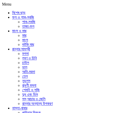
Menu
বিশেষ ছাড়
ফল ও শাক-সবজি
শাক-সবজি
তাজা-ফল
মাংস ও মাছ
মাছ
মাংস
শুটকি মাছ
রান্নার সামগ্রী
মশলা
লবণ ও চিনি
চাউল
ডাল
আটা-ময়দা
তেল
নুডলস
রাধুণী মসলা
শেমাই ও সুজি
দুধ এবং ডিম
সস্ আচার ও জেলি
রান্নার অন্যান্য উপকরণ
নাস্তা-খাবার
পাউডার ড্রিংক