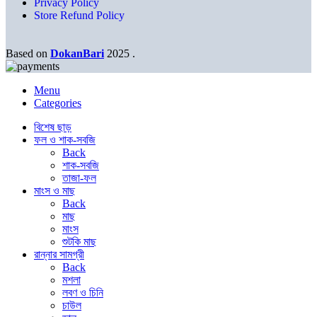
Privacy Policy
Store Refund Policy
Based on
DokanBari
2025
.
Menu
Categories
বিশেষ ছাড়
ফল ও শাক-সবজি
Back
শাক-সবজি
তাজা-ফল
মাংস ও মাছ
Back
মাছ
মাংস
শুটকি মাছ
রান্নার সামগ্রী
Back
মশলা
লবণ ও চিনি
চাউল