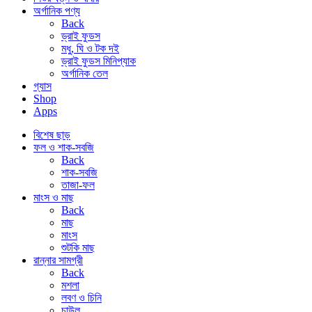
অর্গানিক পণ্য
Back
ড্রাই ফুডস
মধু, ঘি ও টক দই
ড্রাই ফুডস মিনিপ্যাক
অর্গানিক তেল
গ্যাস
Shop
Apps
বিশেষ ছাড়
ফল ও শাক-সবজি
Back
শাক-সবজি
তাজা-ফল
মাংস ও মাছ
Back
মাছ
মাংস
শুটকি মাছ
রান্নার সামগ্রী
Back
মশলা
লবণ ও চিনি
চাউল