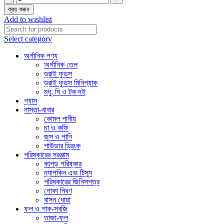
ক্রয় করুন
Add to wishlist
Select category
অর্গানিক পণ্য
অর্গানিক তেল
ড্রাই ফুডস
ড্রাই ফুডস মিনিপ্যাক
মধু, ঘি ও টক দই
গ্যাস
নাস্তা-খাবার
কোমল পানীয়
চা ও কফি
জুস ও পানি
পাউডার ড্রিংক
পরিষ্কারের সরঞ্জাম
কাপড় পরিষ্কার
ন্যাপকিন এবং টিস্যু
পরিষ্কারের জিনিসপত্র
পোকা নিধণ
বাসন ধোয়া
ফল ও শাক-সবজি
তাজা-ফল