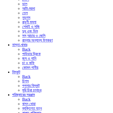
ডাল
আটা-ময়দা
তেল
নুডলস
রাধুণী মসলা
শেমাই ও সুজি
দুধ এবং ডিম
সস্ আচার ও জেলি
রান্নার অন্যান্য উপকরণ
নাস্তা-খাবার
Back
পাউডার ড্রিংক
জুস ও পানি
চা ও কফি
কোমল পানীয়
বিস্কুট
Back
চিপস
পপুলার বিস্কুট
মুরি চিরা চানাচুর
পরিষ্কারের সরঞ্জাম
Back
বাসন ধোয়া
ব্যক্তিগত যত্ন
কাপড় পরিষ্কার