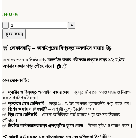
340.00
৳
ক্রয় করুন
🛒
দোকানবাড়ি – কানাইপুরের বিশ্বস্ত অনলাইন বাজার
🚀
আমাদের দ্রুত ও নির্ভরযোগ্য
অনলাইন বাজার পরিষেবার মাধ্যমে মাত্র ১/২ ঘণ্টায়
আপনার দরজায় পণ্য পৌঁছে যাবে।
🏠📦
কেন দোকানবাড়ি?
✅
স্থানীয় ও বিশ্বস্ত অনলাইন বাজার সেবা
– ব্যস্ত জীবনকে আরও সহজ ও নিরাপদ
করতে প্রতিশ্রুতিবদ্ধ।
✅
দ্রুততম হোম ডেলিভারি
– মাত্র ১/২ ঘণ্টায় আপনার প্রয়োজনীয় পণ্য হাতে পান।
✅
বিশেষ অফার ও ডিসকাউন্ট
– সাশ্রয়ী মূল্যে দৈনন্দিন বাজার।
✅
ফ্রি হোম ডেলিভারি
– কোনো অতিরিক্ত চার্জ ছাড়াই পণ্য আপনার ঠিকানায়
পৌঁছাবে।
✅
নিয়মিত কাস্টমারদের জন্য এক্সক্লুসিভ কুপন কোড
– বিশেষ সুবিধা উপভোগ করুন।
📢
আজই অর্ডার করুন এবং ঝামেলামুক্ত বাজারের অভিজ্ঞতা নিন!
🛍️✨