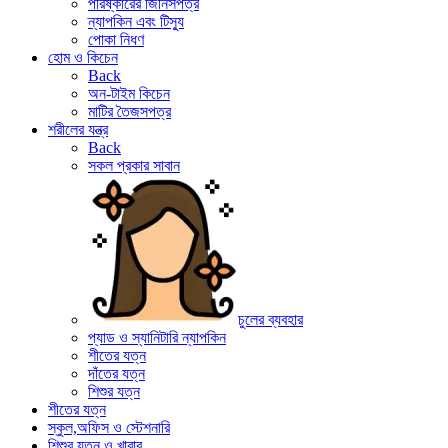
পরিষ্কারের জিনিসপত্র
ন্যাপকিন এবং টিস্যু
পোকা নিধণ
হোম ও কিচেন
Back
অন-টাইম কিচেন
মাটির তৈজসপত্র
শরীলের যন্ত্র
Back
সকল প্রকার সাবান
চুলের ব্যবহার
প্যাড ও স্যানিটারি ন্যাপকিন
শীতের যত্ন
দাঁতের যত্ন
শিশুর যত্ন
শীতের যত্ন
স্কুল,অফিস ও স্টেশনারি
শিশুর যত্ন ও খাবার