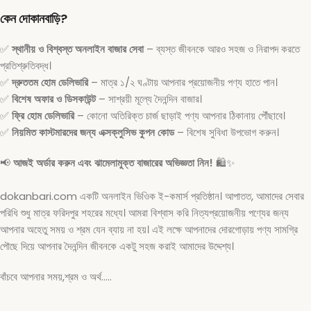
কেন দোকানবাড়ি?
✅
স্থানীয় ও বিশ্বস্ত অনলাইন বাজার সেবা
– ব্যস্ত জীবনকে আরও সহজ ও নিরাপদ করতে
প্রতিশ্রুতিবদ্ধ।
✅
দ্রুততম হোম ডেলিভারি
– মাত্র ১/২ ঘণ্টায় আপনার প্রয়োজনীয় পণ্য হাতে পান।
✅
বিশেষ অফার ও ডিসকাউন্ট
– সাশ্রয়ী মূল্যে দৈনন্দিন বাজার।
✅
ফ্রি হোম ডেলিভারি
– কোনো অতিরিক্ত চার্জ ছাড়াই পণ্য আপনার ঠিকানায় পৌঁছাবে।
✅
নিয়মিত কাস্টমারদের জন্য এক্সক্লুসিভ কুপন কোড
– বিশেষ সুবিধা উপভোগ করুন।
📢
আজই অর্ডার করুন এবং ঝামেলামুক্ত বাজারের অভিজ্ঞতা নিন!
🛍️✨
dokanbari.com একটি অনলাইন ভিওিক ই-কমার্স প্রতিষ্ঠান। আপাতত, আমাদের সেবার
পরিধি শুধু মাত্র ফরিদপুর শহরের মধ্যে। আমরা বিশ্বাস করি নিত্যপ্রয়োজনীয় পণ্যের জন্য
আপনার অহেতু সময় ও শ্রম যেন ব্যায় না হয়। এই লক্ষে আপনাদের দোরগোড়ায় পণ্য সামগ্রি
পৌছে দিয়ে আপনার দৈনন্দিন জীবনকে একটু সহজ করাই আমাদের উদ্দেশ্য।
বাঁচবে আপনার সময়,শ্রম ও অর্থ…..