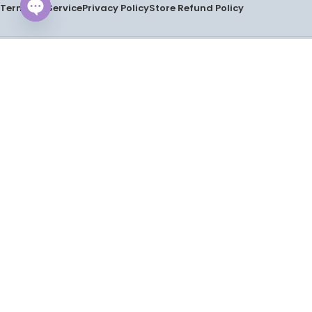
Terms Of Service
Privacy Policy
Store Refund Policy
Open
Based on
DokanBari
2025
.
chaty
মিনিকেট চাল ফ্রেশ ১ বস্তা/২৫ কেজি +(১০৳ ডেলিভারি) (Copy)
1,900.00
৳
ক্রয় করুন
Menu
Wishlist
0
Cart