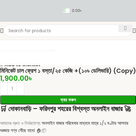
0.00
৳
Home
রান্নার সামগ্রী
রান্না
চাউল
Add to wishlist
মিনিকেট চাল ফ্রেশ ১ বস্তা/২৫ কেজি +(১০৳ ডেলিভারি) (Copy)
1,900.00
৳
Select category
ক্রয় করুন
FRESH VEGETABLES
SEAFOOD
YOGURT
BREADS & BU
🛒
দোকানবাড়ি – ফরিদপুর শহরের বিশ্বস্ত অনলাইন বাজার
🚀
আমাদের দ্রুত ও নির্ভরযোগ্য
অনলাইন বাজার পরিষেবার মাধ্যমে মাত্র ১/২ ঘণ্টায় আপনার
দরজায় পণ্য পৌঁছে যাবে।
🏠📦