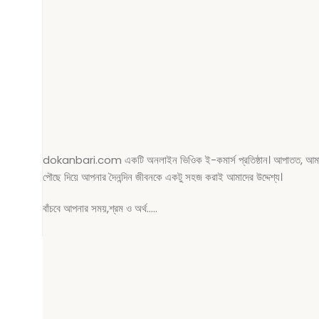
dokanbari.com একটি অনলাইন ভিওিক ই-কমার্স প্রতিষ্ঠান। আপাতত, আমাদের সেব
পৌছে দিয়ে আপনার দৈনন্দিন জীবনকে একটু সহজ করাই আমাদের উদ্দেশ্য।
বাঁচবে আপনার সময়,শ্রম ও অর্থ…..