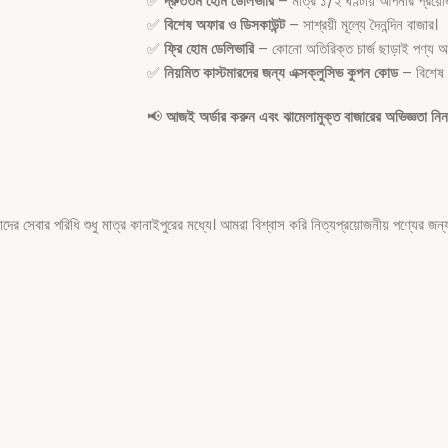
✅
দ্রুততম হোম ডেলিভারি
– মাত্র ১/২ ঘণ্টায় আপনার প্রয়োজ
✅
বিশেষ অফার ও ডিসকাউন্ট
– সাশ্রয়ী মূল্যে দৈনন্দিন বাজার।
✅
ফ্রি হোম ডেলিভারি
– কোনো অতিরিক্ত চার্জ ছাড়াই পণ্য আপ
✅
নিয়মিত কাস্টমারদের জন্য এক্সক্লুসিভ কুপন কোড
– বিশেষ 
📢
আজই অর্ডার করুন এবং ঝামেলামুক্ত বাজারের অভিজ্ঞতা নি
ার পরিধি শুধু মাত্র কানাইপুরের মধ্যে। আমরা বিশ্বাস করি নিত্যপ্রয়োজনীয় পণ্যের জন্য