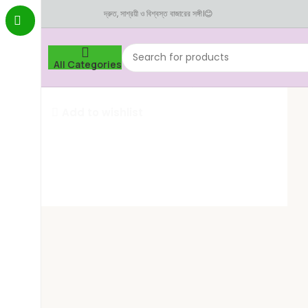
দ্রুত, সাশ্রয়ী ও বিশ্বস্ত বাজারের সঙ্গী।😊
All Categories
Home
নাস্তা-খাবার
কোমল পানীয়
মিরিন্ডা অরেঞ্জ ৫০০ মিলি
Add to wishlist
Select category
Fresh Vegetables
Seafood
Yogurt
Breads & Buns
Water