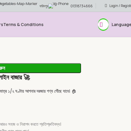
Login / Regist
ফরিদপুর
01318734666
rs
Terms & Conditions
Languag
রুন
লাইন বাজার
🚀
মাত্র ১/২ ঘণ্টায় আপনার দরজায় পণ্য পৌঁছে যাবে।
🏠
আরও সহজ ও নিরাপদ করতে প্রতিশ্রুতিবদ্ধ।