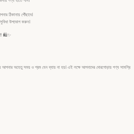
নীয় পণ্য হাতে পান।
নার ঠিকানায় পৌঁছাবে।
সুবিধা উপভোগ করুন।
ন!
🛍️✨
 আপনার অহেতু সময় ও শ্রম যেন ব্যায় না হয়। এই লক্ষে আপনাদের দোরগোড়ায় পণ্য সামগ্রি