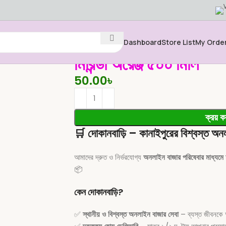
Dashboard
Store List
My Orde
মিরিন্ডা অরেঞ্জ ৫০০ মিলি
50.00
৳
ক্রয় ক
🛒
দোকানবাড়ি – কানাইপুরের বিশ্বস্ত অন
আমাদের দ্রুত ও নির্ভরযোগ্য
অনলাইন বাজার পরিষেবার মাধ্যমে 
📦
কেন দোকানবাড়ি?
✅
স্থানীয় ও বিশ্বস্ত অনলাইন বাজার সেবা
– ব্যস্ত জীবনকে 