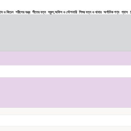
োম ও কিচেন
শরীলের যন্ত্র
শীতের যত্ন
স্কুল,অফিস ও স্টেশনারি
শিশুর যত্ন ও খাবার
অর্গানিক পণ্য
গ্যাস