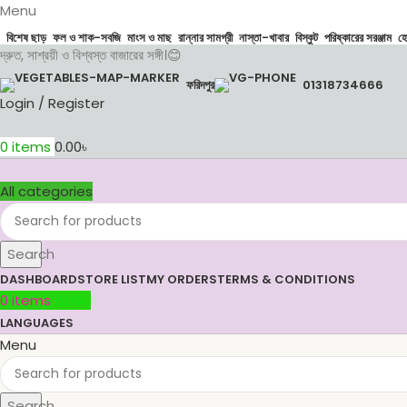
Menu
বিশেষ ছাড়
ফল ও শাক-সবজি
মাংস ও মাছ
রান্নার সামগ্রী
নাস্তা-খাবার
বিস্কুট
পরিষ্কারের সরঞ্জাম
হ
দ্রুত, সাশ্রয়ী ও বিশ্বস্ত বাজারের সঙ্গী।😊
ফরিদপুর
01318734666
Login / Register
0
items
0.00
৳
All categories
Search
DASHBOARD
STORE LIST
MY ORDERS
TERMS & CONDITIONS
0
items
0.00
৳
LANGUAGES
Menu
Search