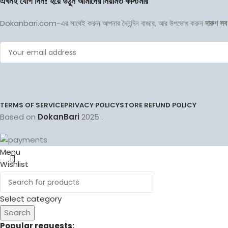
এখনই যোগ দিন! হয়ে উঠুন আমাদের নিয়মিত কাস্টমার
Dokanbari.com-এর সাথেই করুন আপনার দৈনন্দিন বাজার, আর উপভোগ করুন
দারুণ সব
TERMS OF SERVICE
PRIVACY POLICY
STORE REFUND POLICY
Based on
DokanBari
2025
.
Menu
Wishlist
0
items
Cart
Select category
Search
Popular requests: