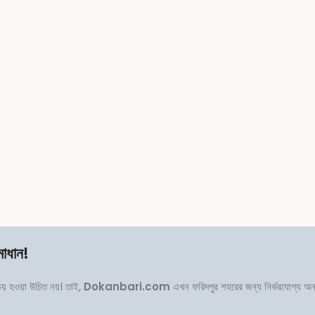
মাধান!
পচয় হওয়া উচিত নয়। তাই,
Dokanbari.com
এখন ফরিদপুর শহরের জন্য নির্ভরযোগ্য অ