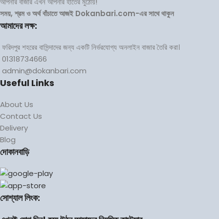
আপনার বাজার এখন আপনার হাতের মুঠোয়!
সময়, শ্রম ও অর্থ বাঁচাতে আজই Dokanbari.com-এর সাথে থাকুন
আমাদের লক্ষ:
ফরিদপুর শহরের বাসিন্দাদের জন্য একটি নির্ভরযোগ্য অনলাইন বাজার তৈরি করা।
01318734666
admin@dokanbari.com
Useful Links
About Us
Contact Us
Delivery
Blog
দোকানবাড়ি
সোশ্যাল লিংক: