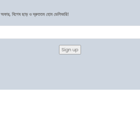
 অফার, বিশেষ ছাড় ও দ্রুততম হোম ডেলিভারি!