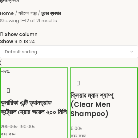
চুলের ব্যবহার
Home
শরীলের যন্ত্র
চুলের ব্যবহার
Showing 1–12 of 21 results
Show column
Show
9
12
18
24
-5%
ক্লিয়ার ম্যান শ্যাম্পু
কুমারিকা এন্টি ড্যানড্রাফ
(Clear Men
কন্ট্রোল হেয়ার অয়েল ২০০ মিলি
Shampoo)
200.00
৳
190.00
৳
5.00
৳
ক্রয় করুন
ক্রয় করুন