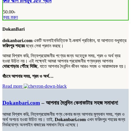
রুচি ঝাল চানাচুর ১৫০ গ্রাম
50.00
৳
ক্রয় করুন
DokanBari
dokanbari.com
একটি অনলাইনভিত্তিক ই-কমার্স প্রতিষ্ঠান, যা আপাতত শুধুমাত্র
ফরিদপুর শহরের
মধ্যে সেবা প্রদান করছে।
আমরা বিশ্বাস করি, নিত্যপ্রয়োজনীয় পণ্যের জন্য অহেতুক সময়, শ্রম ও অর্থ ব্যয়
হওয়া উচিত নয়। এই লক্ষ্যেই আমরা আপনার প্রয়োজনীয় পণ্যদ্রব্য আপনার
দোরগোড়ায় পৌঁছে দিচ্ছি
, যাতে আপনার দৈনন্দিন জীবন আরও সহজ ও আরামদায়ক হয়।
বাঁচবে আপনার সময়, শ্রম ও অর্থ…
Read more
Dokanbari.com
– আপনার দৈনন্দিন কেনাকাটার সহজ সমাধান!
আমরা বিশ্বাস করি, নিত্যপ্রয়োজনীয় পণ্য কেনার জন্য আপনার মূল্যবান সময়, শ্রম ও
অর্থ অপচয় হওয়া উচিত নয়। তাই,
Dokanbari.com
এখন ফরিদপুর শহরের জন্য
নির্ভরযোগ্য অনলাইন বাজারের সমাধান নিয়ে এসেছে।