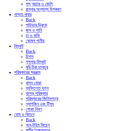
সস্ আচার ও জেলি
রান্নার অন্যান্য উপকরণ
নাস্তা-খাবার
Back
পাউডার ড্রিংক
জুস ও পানি
চা ও কফি
কোমল পানীয়
বিস্কুট
Back
চিপস
পপুলার বিস্কুট
মুরি চিরা চানাচুর
পরিষ্কারের সরঞ্জাম
Back
বাসন ধোয়া
ব্যক্তিগত যত্ন
কাপড় পরিষ্কার
পরিষ্কারের জিনিসপত্র
ন্যাপকিন এবং টিস্যু
পোকা নিধণ
হোম ও কিচেন
Back
অন-টাইম কিচেন
মাটির তৈজসপত্র