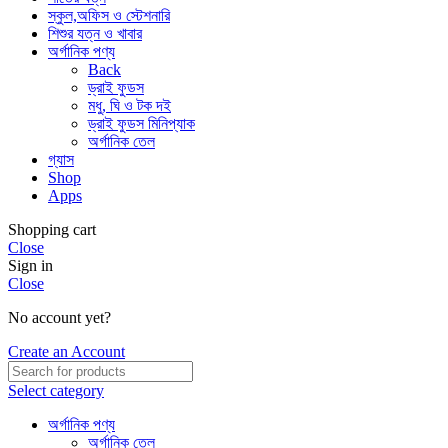
স্কুল,অফিস ও স্টেশনারি
শিশুর যত্ন ও খাবার
অর্গানিক পণ্য
Back
ড্রাই ফুডস
মধু, ঘি ও টক দই
ড্রাই ফুডস মিনিপ্যাক
অর্গানিক তেল
গ্যাস
Shop
Apps
Shopping cart
Close
Sign in
Close
No account yet?
Create an Account
Select category
অর্গানিক পণ্য
অর্গানিক তেল