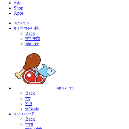
গ্যাস
Shop
Apps
বিশেষ ছাড়
ফল ও শাক-সবজি
Back
শাক-সবজি
তাজা-ফল
মাংস ও মাছ
Back
মাছ
মাংস
শুটকি মাছ
রান্নার সামগ্রী
Back
মশলা