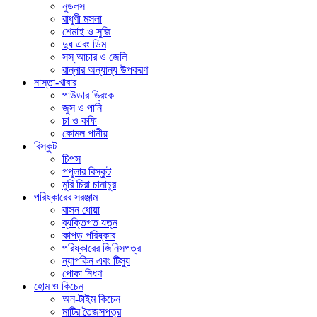
নুডলস
রাধুণী মসলা
শেমাই ও সুজি
দুধ এবং ডিম
সস্ আচার ও জেলি
রান্নার অন্যান্য উপকরণ
নাস্তা-খাবার
পাউডার ড্রিংক
জুস ও পানি
চা ও কফি
কোমল পানীয়
বিস্কুট
চিপস
পপুলার বিস্কুট
মুরি চিরা চানাচুর
পরিষ্কারের সরঞ্জাম
বাসন ধোয়া
ব্যক্তিগত যত্ন
কাপড় পরিষ্কার
পরিষ্কারের জিনিসপত্র
ন্যাপকিন এবং টিস্যু
পোকা নিধণ
হোম ও কিচেন
অন-টাইম কিচেন
মাটির তৈজসপত্র