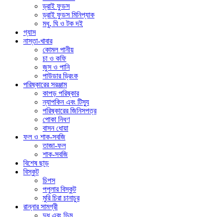
ড্রাই ফুডস
ড্রাই ফুডস মিনিপ্যাক
মধু, ঘি ও টক দই
গ্যাস
নাস্তা-খাবার
কোমল পানীয়
চা ও কফি
জুস ও পানি
পাউডার ড্রিংক
পরিষ্কারের সরঞ্জাম
কাপড় পরিষ্কার
ন্যাপকিন এবং টিস্যু
পরিষ্কারের জিনিসপত্র
পোকা নিধণ
বাসন ধোয়া
ফল ও শাক-সবজি
তাজা-ফল
শাক-সবজি
বিশেষ ছাড়
বিস্কুট
চিপস
পপুলার বিস্কুট
মুরি চিরা চানাচুর
রান্নার সামগ্রী
দুধ এবং ডিম