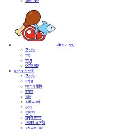
তাজা-ফল
মাংস ও মাছ
Back
মাছ
মাংস
শুটকি মাছ
রান্নার সামগ্রী
Back
মশলা
লবণ ও চিনি
চাউল
ডাল
আটা-ময়দা
তেল
নুডলস
রাধুণী মসলা
শেমাই ও সুজি
দুধ এবং ডিম