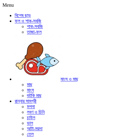
Menu
বিশেষ ছাড়
ফল ও শাক-সবজি
শাক-সবজি
তাজা-ফল
মাংস ও মাছ
মাছ
মাংস
শুটকি মাছ
রান্নার সামগ্রী
মশলা
লবণ ও চিনি
চাউল
ডাল
আটা-ময়দা
তেল