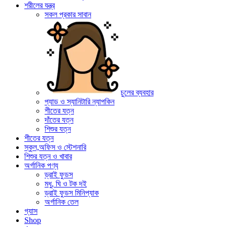
শরীলের যন্ত্র
সকল প্রকার সাবান
চুলের ব্যবহার
প্যাড ও স্যানিটারি ন্যাপকিন
শীতের যত্ন
দাঁতের যত্ন
শিশুর যত্ন
শীতের যত্ন
স্কুল,অফিস ও স্টেশনারি
শিশুর যত্ন ও খাবার
অর্গানিক পণ্য
ড্রাই ফুডস
মধু, ঘি ও টক দই
ড্রাই ফুডস মিনিপ্যাক
অর্গানিক তেল
গ্যাস
Shop