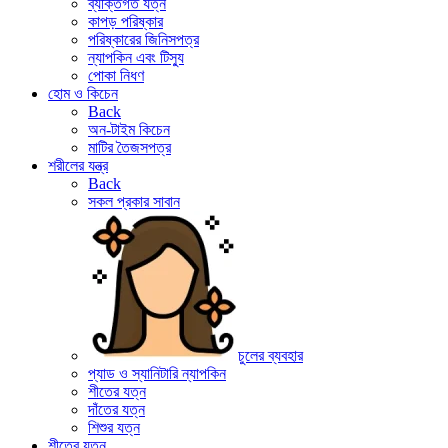
ব্যক্তিগত যত্ন
কাপড় পরিষ্কার
পরিষ্কারের জিনিসপত্র
ন্যাপকিন এবং টিস্যু
পোকা নিধণ
হোম ও কিচেন
Back
অন-টাইম কিচেন
মাটির তৈজসপত্র
শরীলের যন্ত্র
Back
সকল প্রকার সাবান
চুলের ব্যবহার
প্যাড ও স্যানিটারি ন্যাপকিন
শীতের যত্ন
দাঁতের যত্ন
শিশুর যত্ন
শীতের যত্ন