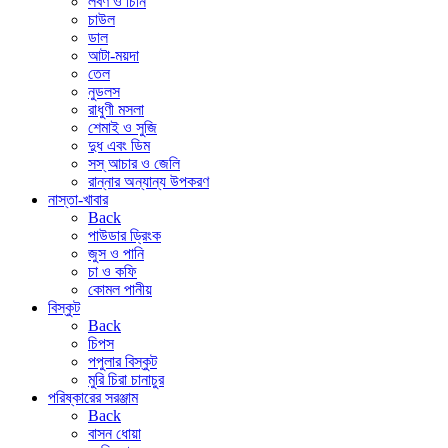
লবণ ও চিনি
চাউল
ডাল
আটা-ময়দা
তেল
নুডলস
রাধুণী মসলা
শেমাই ও সুজি
দুধ এবং ডিম
সস্ আচার ও জেলি
রান্নার অন্যান্য উপকরণ
নাস্তা-খাবার
Back
পাউডার ড্রিংক
জুস ও পানি
চা ও কফি
কোমল পানীয়
বিস্কুট
Back
চিপস
পপুলার বিস্কুট
মুরি চিরা চানাচুর
পরিষ্কারের সরঞ্জাম
Back
বাসন ধোয়া