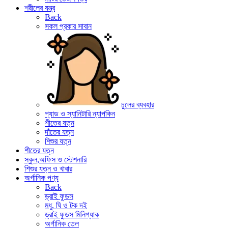
শরীলের যন্ত্র
Back
সকল প্রকার সাবান
চুলের ব্যবহার
প্যাড ও স্যানিটারি ন্যাপকিন
শীতের যত্ন
দাঁতের যত্ন
শিশুর যত্ন
শীতের যত্ন
স্কুল,অফিস ও স্টেশনারি
শিশুর যত্ন ও খাবার
অর্গানিক পণ্য
Back
ড্রাই ফুডস
মধু, ঘি ও টক দই
ড্রাই ফুডস মিনিপ্যাক
অর্গানিক তেল