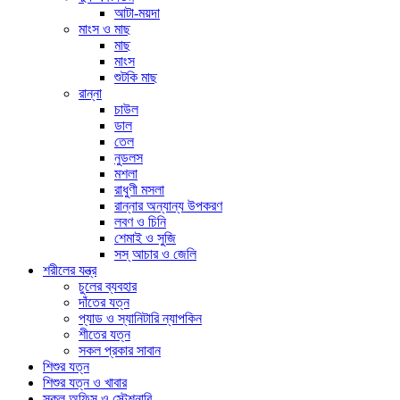
আটা-ময়দা
মাংস ও মাছ
মাছ
মাংস
শুটকি মাছ
রান্না
চাউল
ডাল
তেল
নুডলস
মশলা
রাধুণী মসলা
রান্নার অন্যান্য উপকরণ
লবণ ও চিনি
শেমাই ও সুজি
সস্ আচার ও জেলি
শরীলের যন্ত্র
চুলের ব্যবহার
দাঁতের যত্ন
প্যাড ও স্যানিটারি ন্যাপকিন
শীতের যত্ন
সকল প্রকার সাবান
শিশুর যত্ন
শিশুর যত্ন ও খাবার
স্কুল,অফিস ও স্টেশনারি