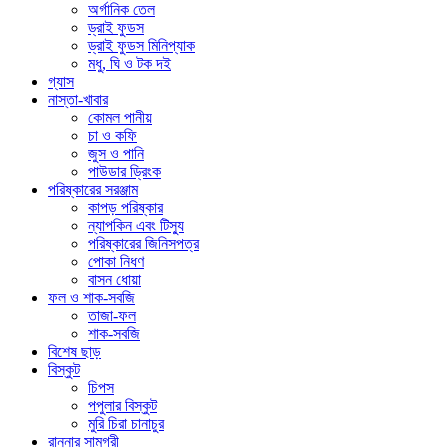
অর্গানিক তেল
ড্রাই ফুডস
ড্রাই ফুডস মিনিপ্যাক
মধু, ঘি ও টক দই
গ্যাস
নাস্তা-খাবার
কোমল পানীয়
চা ও কফি
জুস ও পানি
পাউডার ড্রিংক
পরিষ্কারের সরঞ্জাম
কাপড় পরিষ্কার
ন্যাপকিন এবং টিস্যু
পরিষ্কারের জিনিসপত্র
পোকা নিধণ
বাসন ধোয়া
ফল ও শাক-সবজি
তাজা-ফল
শাক-সবজি
বিশেষ ছাড়
বিস্কুট
চিপস
পপুলার বিস্কুট
মুরি চিরা চানাচুর
রান্নার সামগ্রী