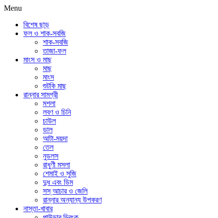
Menu
বিশেষ ছাড়
ফল ও শাক-সবজি
শাক-সবজি
তাজা-ফল
মাংস ও মাছ
মাছ
মাংস
শুটকি মাছ
রান্নার সামগ্রী
মশলা
লবণ ও চিনি
চাউল
ডাল
আটা-ময়দা
তেল
নুডলস
রাধুণী মসলা
শেমাই ও সুজি
দুধ এবং ডিম
সস্ আচার ও জেলি
রান্নার অন্যান্য উপকরণ
নাস্তা-খাবার
পাউডার ড্রিংক