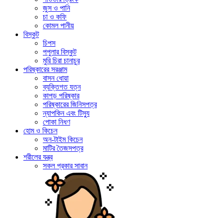
জুস ও পানি
চা ও কফি
কোমল পানীয়
বিস্কুট
চিপস
পপুলার বিস্কুট
মুরি চিরা চানাচুর
পরিষ্কারের সরঞ্জাম
বাসন ধোয়া
ব্যক্তিগত যত্ন
কাপড় পরিষ্কার
পরিষ্কারের জিনিসপত্র
ন্যাপকিন এবং টিস্যু
পোকা নিধণ
হোম ও কিচেন
অন-টাইম কিচেন
মাটির তৈজসপত্র
শরীলের যন্ত্র
সকল প্রকার সাবান