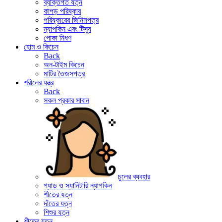
ব্যক্তিগত যত্ন
কাপড় পরিষ্কার
পরিষ্কারের জিনিসপত্র
ন্যাপকিন এবং টিস্যু
পোকা নিধণ
হোম ও কিচেন
Back
অন-টাইম কিচেন
মাটির তৈজসপত্র
শরীলের যন্ত্র
Back
সকল প্রকার সাবান
চুলের ব্যবহার
প্যাড ও স্যানিটারি ন্যাপকিন
শীতের যত্ন
দাঁতের যত্ন
শিশুর যত্ন
শীতের যত্ন