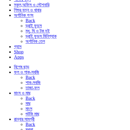
স্কুল,অফিস ও স্টেশনারি
শিশুর যত্ন ও খাবার
অর্গানিক পণ্য
Back
ড্রাই ফুডস
মধু, ঘি ও টক দই
ড্রাই ফুডস মিনিপ্যাক
অর্গানিক তেল
গ্যাস
Shop
Apps
বিশেষ ছাড়
ফল ও শাক-সবজি
Back
শাক-সবজি
তাজা-ফল
মাংস ও মাছ
Back
মাছ
মাংস
শুটকি মাছ
রান্নার সামগ্রী
Back
মশলা