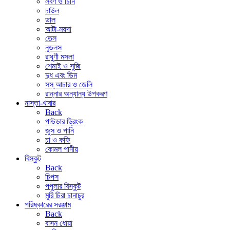
লবণ ও চিনি
চাউল
ডাল
আটা-ময়দা
তেল
নুডলস
রাধুণী মসলা
শেমাই ও সুজি
দুধ এবং ডিম
সস্ আচার ও জেলি
রান্নার অন্যান্য উপকরণ
নাস্তা-খাবার
Back
পাউডার ড্রিংক
জুস ও পানি
চা ও কফি
কোমল পানীয়
বিস্কুট
Back
চিপস
পপুলার বিস্কুট
মুরি চিরা চানাচুর
পরিষ্কারের সরঞ্জাম
Back
বাসন ধোয়া