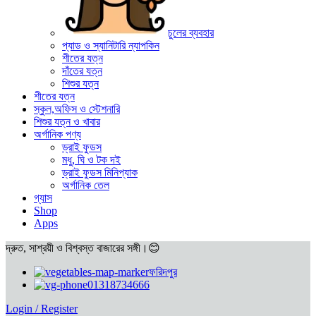
চুলের ব্যবহার
প্যাড ও স্যানিটারি ন্যাপকিন
শীতের যত্ন
দাঁতের যত্ন
শিশুর যত্ন
শীতের যত্ন
স্কুল,অফিস ও স্টেশনারি
শিশুর যত্ন ও খাবার
অর্গানিক পণ্য
ড্রাই ফুডস
মধু, ঘি ও টক দই
ড্রাই ফুডস মিনিপ্যাক
অর্গানিক তেল
গ্যাস
Shop
Apps
দ্রুত, সাশ্রয়ী ও বিশ্বস্ত বাজারের সঙ্গী।😊
ফরিদপুর
01318734666
Login / Register