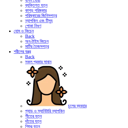
বাসন ধোয়া
ব্যক্তিগত যত্ন
কাপড় পরিষ্কার
পরিষ্কারের জিনিসপত্র
ন্যাপকিন এবং টিস্যু
পোকা নিধণ
হোম ও কিচেন
Back
অন-টাইম কিচেন
মাটির তৈজসপত্র
শরীলের যন্ত্র
Back
সকল প্রকার সাবান
চুলের ব্যবহার
প্যাড ও স্যানিটারি ন্যাপকিন
শীতের যত্ন
দাঁতের যত্ন
শিশুর যত্ন