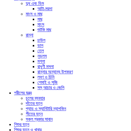
দুধ এবং ডিম
আটা-ময়দা
মাংস ও মাছ
মাছ
মাংস
শুটকি মাছ
রান্না
চাউল
ডাল
তেল
নুডলস
মশলা
রাধুণী মসলা
রান্নার অন্যান্য উপকরণ
লবণ ও চিনি
শেমাই ও সুজি
সস্ আচার ও জেলি
শরীলের যন্ত্র
চুলের ব্যবহার
দাঁতের যত্ন
প্যাড ও স্যানিটারি ন্যাপকিন
শীতের যত্ন
সকল প্রকার সাবান
শিশুর যত্ন
শিশুর যত্ন ও খাবার