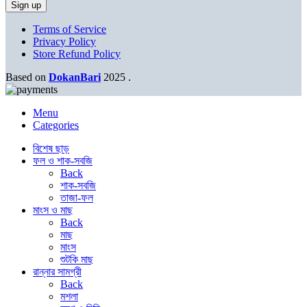
Terms of Service
Privacy Policy
Store Refund Policy
Based on
DokanBari
2025
.
Menu
Categories
বিশেষ ছাড়
ফল ও শাক-সবজি
Back
শাক-সবজি
তাজা-ফল
মাংস ও মাছ
Back
মাছ
মাংস
শুটকি মাছ
রান্নার সামগ্রী
Back
মশলা