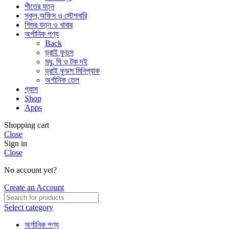
শীতের যত্ন
স্কুল,অফিস ও স্টেশনারি
শিশুর যত্ন ও খাবার
অর্গানিক পণ্য
Back
ড্রাই ফুডস
মধু, ঘি ও টক দই
ড্রাই ফুডস মিনিপ্যাক
অর্গানিক তেল
গ্যাস
Shop
Apps
Shopping cart
Close
Sign in
Close
No account yet?
Create an Account
Select category
অর্গানিক পণ্য