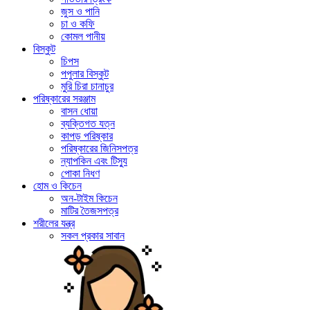
জুস ও পানি
চা ও কফি
কোমল পানীয়
বিস্কুট
চিপস
পপুলার বিস্কুট
মুরি চিরা চানাচুর
পরিষ্কারের সরঞ্জাম
বাসন ধোয়া
ব্যক্তিগত যত্ন
কাপড় পরিষ্কার
পরিষ্কারের জিনিসপত্র
ন্যাপকিন এবং টিস্যু
পোকা নিধণ
হোম ও কিচেন
অন-টাইম কিচেন
মাটির তৈজসপত্র
শরীলের যন্ত্র
সকল প্রকার সাবান