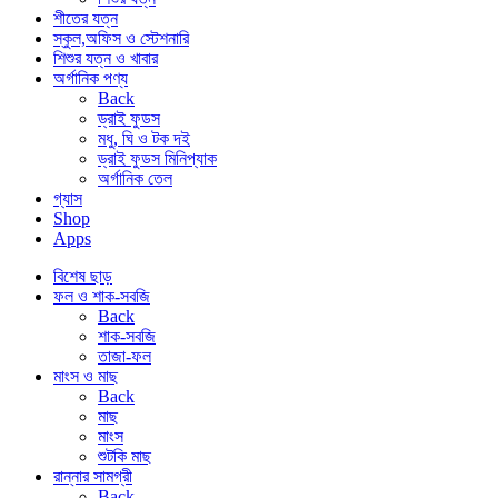
শীতের যত্ন
স্কুল,অফিস ও স্টেশনারি
শিশুর যত্ন ও খাবার
অর্গানিক পণ্য
Back
ড্রাই ফুডস
মধু, ঘি ও টক দই
ড্রাই ফুডস মিনিপ্যাক
অর্গানিক তেল
গ্যাস
Shop
Apps
বিশেষ ছাড়
ফল ও শাক-সবজি
Back
শাক-সবজি
তাজা-ফল
মাংস ও মাছ
Back
মাছ
মাংস
শুটকি মাছ
রান্নার সামগ্রী
Back