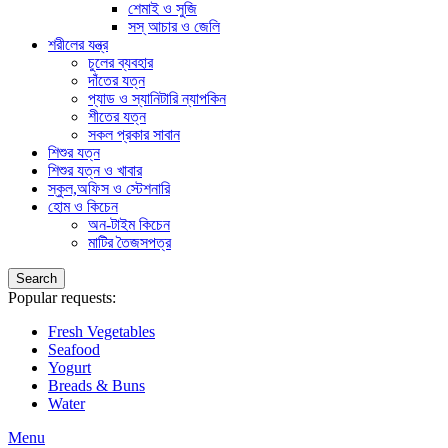
শেমাই ও সুজি
সস্ আচার ও জেলি
শরীলের যন্ত্র
চুলের ব্যবহার
দাঁতের যত্ন
প্যাড ও স্যানিটারি ন্যাপকিন
শীতের যত্ন
সকল প্রকার সাবান
শিশুর যত্ন
শিশুর যত্ন ও খাবার
স্কুল,অফিস ও স্টেশনারি
হোম ও কিচেন
অন-টাইম কিচেন
মাটির তৈজসপত্র
Search
Popular requests:
Fresh Vegetables
Seafood
Yogurt
Breads & Buns
Water
Menu