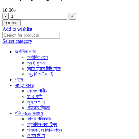
10.00
৳
অলিম্পিক
হ্যালো
ক্রয় করুন
কুকিজ
Add to wishlist
বিস্কুট
৩৪
Select category
গ্রাম
quantity
অর্গানিক পণ্য
অর্গানিক তেল
ড্রাই ফুডস
ড্রাই ফুডস মিনিপ্যাক
মধু, ঘি ও টক দই
গ্যাস
নাস্তা-খাবার
কোমল পানীয়
চা ও কফি
জুস ও পানি
পাউডার ড্রিংক
পরিষ্কারের সরঞ্জাম
কাপড় পরিষ্কার
ন্যাপকিন এবং টিস্যু
পরিষ্কারের জিনিসপত্র
পোকা নিধণ