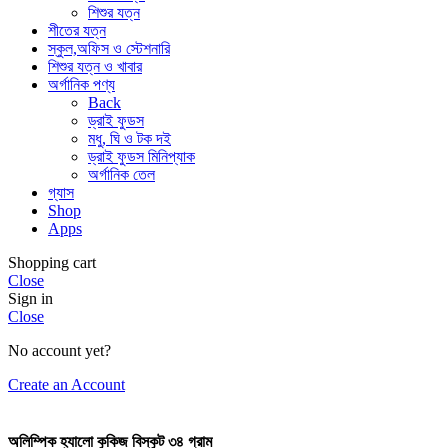
শিশুর যত্ন
শীতের যত্ন
স্কুল,অফিস ও স্টেশনারি
শিশুর যত্ন ও খাবার
অর্গানিক পণ্য
Back
ড্রাই ফুডস
মধু, ঘি ও টক দই
ড্রাই ফুডস মিনিপ্যাক
অর্গানিক তেল
গ্যাস
Shop
Apps
Shopping cart
Close
Sign in
Close
No account yet?
Create an Account
অলিম্পিক হ্যালো কুকিজ বিস্কুট ৩৪ গ্রাম