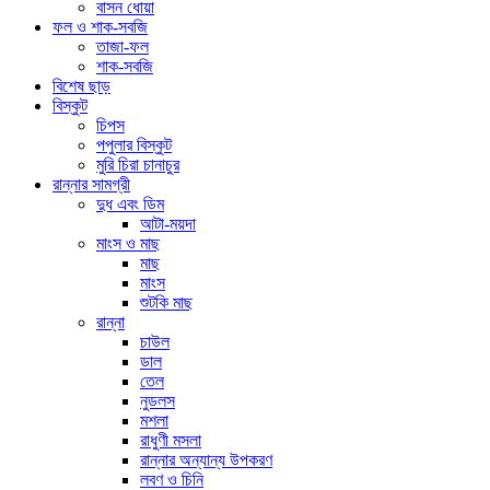
বাসন ধোয়া
ফল ও শাক-সবজি
তাজা-ফল
শাক-সবজি
বিশেষ ছাড়
বিস্কুট
চিপস
পপুলার বিস্কুট
মুরি চিরা চানাচুর
রান্নার সামগ্রী
দুধ এবং ডিম
আটা-ময়দা
মাংস ও মাছ
মাছ
মাংস
শুটকি মাছ
রান্না
চাউল
ডাল
তেল
নুডলস
মশলা
রাধুণী মসলা
রান্নার অন্যান্য উপকরণ
লবণ ও চিনি