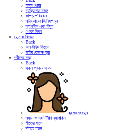
Back
বাসন ধোয়া
ব্যক্তিগত যত্ন
কাপড় পরিষ্কার
পরিষ্কারের জিনিসপত্র
ন্যাপকিন এবং টিস্যু
পোকা নিধণ
হোম ও কিচেন
Back
অন-টাইম কিচেন
মাটির তৈজসপত্র
শরীলের যন্ত্র
Back
সকল প্রকার সাবান
চুলের ব্যবহার
প্যাড ও স্যানিটারি ন্যাপকিন
শীতের যত্ন
দাঁতের যত্ন