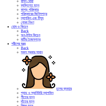
বাসন ধোয়া
ব্যক্তিগত যত্ন
কাপড় পরিষ্কার
পরিষ্কারের জিনিসপত্র
ন্যাপকিন এবং টিস্যু
পোকা নিধণ
হোম ও কিচেন
Back
অন-টাইম কিচেন
মাটির তৈজসপত্র
শরীলের যন্ত্র
Back
সকল প্রকার সাবান
চুলের ব্যবহার
প্যাড ও স্যানিটারি ন্যাপকিন
শীতের যত্ন
দাঁতের যত্ন
শিশুর যত্ন