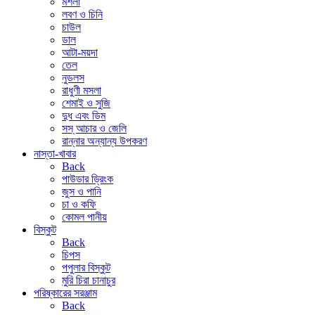
মশলা
লবণ ও চিনি
চাউল
ডাল
আটা-ময়দা
তেল
নুডলস
রাধুণী মসলা
শেমাই ও সুজি
দুধ এবং ডিম
সস্ আচার ও জেলি
রান্নার অন্যান্য উপকরণ
নাস্তা-খাবার
Back
পাউডার ড্রিংক
জুস ও পানি
চা ও কফি
কোমল পানীয়
বিস্কুট
Back
চিপস
পপুলার বিস্কুট
মুরি চিরা চানাচুর
পরিষ্কারের সরঞ্জাম
Back