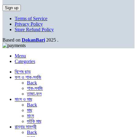
Terms of Service
Privacy Policy
Store Refund Policy
Based on
DokanBari
2025
.
Menu
Categories
বিশেষ ছাড়
ফল ও শাক-সবজি
Back
শাক-সবজি
তাজা-ফল
মাংস ও মাছ
Back
মাছ
মাংস
শুটকি মাছ
রান্নার সামগ্রী
Back