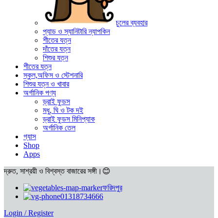
চুলের ব্যবহার
প্যাড ও স্যানিটারি ন্যাপকিন
শীতের যত্ন
দাঁতের যত্ন
শিশুর যত্ন
শীতের যত্ন
স্কুল,অফিস ও স্টেশনারি
শিশুর যত্ন ও খাবার
অর্গানিক পণ্য
ড্রাই ফুডস
মধু, ঘি ও টক দই
ড্রাই ফুডস মিনিপ্যাক
অর্গানিক তেল
গ্যাস
Shop
Apps
দ্রুত, সাশ্রয়ী ও বিশ্বস্ত বাজারের সঙ্গী।😊
ফরিদপুর
01318734666
Login / Register