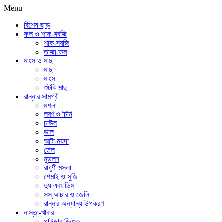
Menu
বিশেষ ছাড়
ফল ও শাক-সবজি
শাক-সবজি
তাজা-ফল
মাংস ও মাছ
মাছ
মাংস
শুটকি মাছ
রান্নার সামগ্রী
মশলা
লবণ ও চিনি
চাউল
ডাল
আটা-ময়দা
তেল
নুডলস
রাধুণী মসলা
শেমাই ও সুজি
দুধ এবং ডিম
সস্ আচার ও জেলি
রান্নার অন্যান্য উপকরণ
নাস্তা-খাবার
পাউডার ড্রিংক