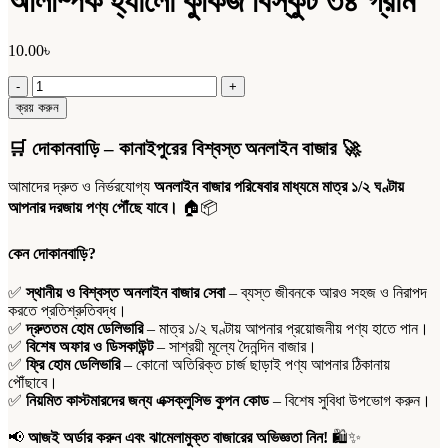
অলিম্পিক হ্যালো কুকিজ বিস্কুট ৩৪ গ্রাম
10.00
৳
অলিম্পিক
হ্যালো
ক্রয় করুন
কুকিজ
বিস্কুট
🛒
দোকানবাড়ি – কানাইপুরের বিশ্বস্ত অনলাইন বাজার
🚀
৩৪
গ্রাম
আমাদের দ্রুত ও নির্ভরযোগ্য
অনলাইন বাজার পরিষেবার মাধ্যমে মাত্র ১/২ ঘণ্টায়
quantity
আপনার দরজায় পণ্য পৌঁছে যাবে।
🏠📦
কেন দোকানবাড়ি?
✅
স্থানীয় ও বিশ্বস্ত অনলাইন বাজার সেবা
– ব্যস্ত জীবনকে আরও সহজ ও নিরাপদ
করতে প্রতিশ্রুতিবদ্ধ।
✅
দ্রুততম হোম ডেলিভারি
– মাত্র ১/২ ঘণ্টায় আপনার প্রয়োজনীয় পণ্য হাতে পান।
✅
বিশেষ অফার ও ডিসকাউন্ট
– সাশ্রয়ী মূল্যে দৈনন্দিন বাজার।
✅
ফ্রি হোম ডেলিভারি
– কোনো অতিরিক্ত চার্জ ছাড়াই পণ্য আপনার ঠিকানায়
পৌঁছাবে।
✅
নিয়মিত কাস্টমারদের জন্য এক্সক্লুসিভ কুপন কোড
– বিশেষ সুবিধা উপভোগ করুন।
📢
আজই অর্ডার করুন এবং ঝামেলামুক্ত বাজারের অভিজ্ঞতা নিন!
🛍️✨