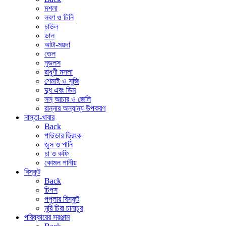
মশলা
লবণ ও চিনি
চাউল
ডাল
আটা-ময়দা
তেল
নুডলস
রাধুণী মসলা
শেমাই ও সুজি
দুধ এবং ডিম
সস্ আচার ও জেলি
রান্নার অন্যান্য উপকরণ
নাস্তা-খাবার
Back
পাউডার ড্রিংক
জুস ও পানি
চা ও কফি
কোমল পানীয়
বিস্কুট
Back
চিপস
পপুলার বিস্কুট
মুরি চিরা চানাচুর
পরিষ্কারের সরঞ্জাম