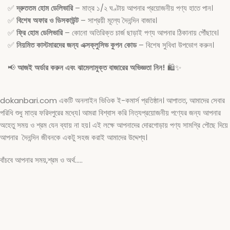
✅
দ্রুততম হোম ডেলিভারি
– মাত্র ১/২ ঘণ্টায় আপনার প্রয়োজনীয় পণ্য হাতে পান।
✅
বিশেষ অফার ও ডিসকাউন্ট
– সাশ্রয়ী মূল্যে দৈনন্দিন বাজার।
✅
ফ্রি হোম ডেলিভারি
– কোনো অতিরিক্ত চার্জ ছাড়াই পণ্য আপনার ঠিকানায় পৌঁছাবে।
✅
নিয়মিত কাস্টমারদের জন্য এক্সক্লুসিভ কুপন কোড
– বিশেষ সুবিধা উপভোগ করুন।
📢
আজই অর্ডার করুন এবং ঝামেলামুক্ত বাজারের অভিজ্ঞতা নিন!
🛍️✨
dokanbari.com একটি অনলাইন ভিওিক ই-কমার্স প্রতিষ্ঠান। আপাতত, আমাদের সেবার
পরিধি শুধু মাত্র ফরিদপুরের মধ্যে। আমরা বিশ্বাস করি নিত্যপ্রয়োজনীয় পণ্যের জন্য আপনার
অহেতু সময় ও শ্রম যেন ব্যায় না হয়। এই লক্ষে আপনাদের দোরগোড়ায় পণ্য সামগ্রি পৌছে দিয়ে
আপনার দৈনন্দিন জীবনকে একটু সহজ করাই আমাদের উদ্দেশ্য।
বাঁচবে আপনার সময়,শ্রম ও অর্থ…..