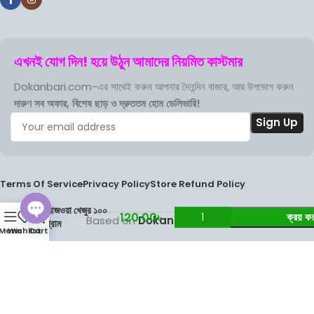
এখনই যোগ দিন! হয়ে উঠুন আমাদের নিয়মিত কাস্টমার
Dokanbari.com-এর সাথেই করুন আপনার দৈনন্দিন বাজার, আর উপভোগ করুন
দারুণ সব অফার, বিশেষ ছাড় ও দ্রুততম হোম ডেলিভারি!
Terms Of Service
Privacy Policy
Store Refund Policy
আজওয়া খেজুর ১০০
0
120.00
৳
ক্রয় ক
Based on
DokanBari
2025
.
গ্রাম
Menu
Wishlist
Cart
Open
chaty