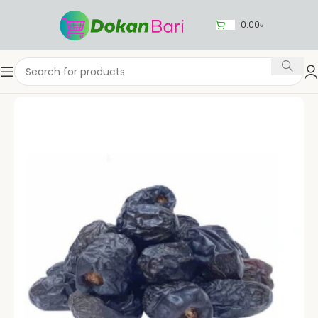
0.00
৳
Home
ফল ও শাক-সবজি
তাজা-ফল