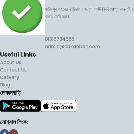
ফরিদপুর শহরের বাসিন্দাদের জন্য একটি নির্ভরযোগ্য অনলাইন
বাজার তৈরি করা।
01318734666
admin@dokanbari.com
Useful Links
About Us
Contact Us
Delivery
Blog
দোকানবাড়ি
সোশ্যাল লিংক: