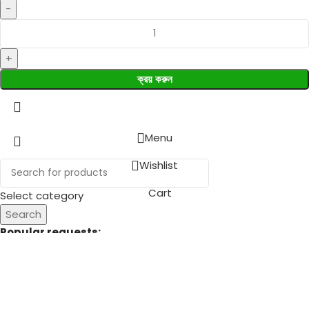
ক্রয় করুন
Menu
Wishlist
Cart
Select category
Search
Popular requests:
Fresh Vegetables
Seafood
Yogurt