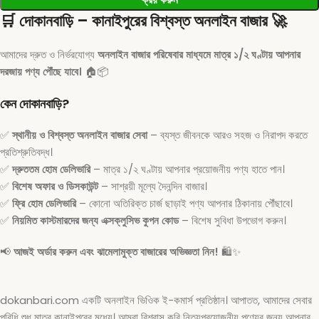
🛒
দোকানবাড়ি – কানাইপুরের বিশ্বস্ত অনলাইন বাজার
🚀
আমাদের দ্রুত ও নির্ভরযোগ্য
অনলাইন বাজার পরিষেবার মাধ্যমে মাত্র ১/২ ঘণ্টায় আপনার
দরজায় পণ্য পৌঁছে যাবে।
🏠📦
কেন দোকানবাড়ি?
✅
স্থানীয় ও বিশ্বস্ত অনলাইন বাজার সেবা
– ব্যস্ত জীবনকে আরও সহজ ও নিরাপদ করতে
প্রতিশ্রুতিবদ্ধ।
✅
দ্রুততম হোম ডেলিভারি
– মাত্র ১/২ ঘণ্টায় আপনার প্রয়োজনীয় পণ্য হাতে পান।
✅
বিশেষ অফার ও ডিসকাউন্ট
– সাশ্রয়ী মূল্যে দৈনন্দিন বাজার।
✅
ফ্রি হোম ডেলিভারি
– কোনো অতিরিক্ত চার্জ ছাড়াই পণ্য আপনার ঠিকানায় পৌঁছাবে।
✅
নিয়মিত কাস্টমারদের জন্য এক্সক্লুসিভ কুপন কোড
– বিশেষ সুবিধা উপভোগ করুন।
📢
আজই অর্ডার করুন এবং ঝামেলামুক্ত বাজারের অভিজ্ঞতা নিন!
🛍️✨
dokanbari.com একটি অনলাইন ভিওিক ই-কমার্স প্রতিষ্ঠান। আপাতত, আমাদের সেবার
পরিধি শুধু মাত্র কানাইপুরের মধ্যে। আমরা বিশ্বাস করি নিত্যপ্রয়োজনীয় পণ্যের জন্য আপনার