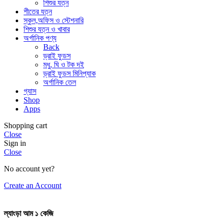
শিশুর যত্ন
শীতের যত্ন
স্কুল,অফিস ও স্টেশনারি
শিশুর যত্ন ও খাবার
অর্গানিক পণ্য
Back
ড্রাই ফুডস
মধু, ঘি ও টক দই
ড্রাই ফুডস মিনিপ্যাক
অর্গানিক তেল
গ্যাস
Shop
Apps
Shopping cart
Close
Sign in
Close
No account yet?
Create an Account
ল্যাংড়া আম ১ কেজি