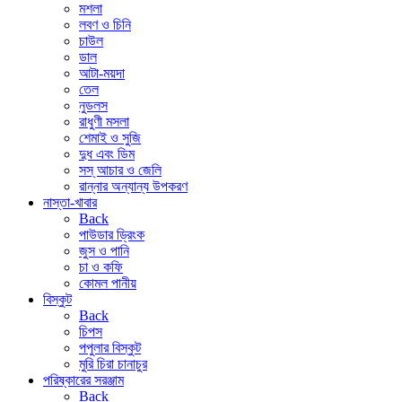
মশলা
লবণ ও চিনি
চাউল
ডাল
আটা-ময়দা
তেল
নুডলস
রাধুণী মসলা
শেমাই ও সুজি
দুধ এবং ডিম
সস্ আচার ও জেলি
রান্নার অন্যান্য উপকরণ
নাস্তা-খাবার
Back
পাউডার ড্রিংক
জুস ও পানি
চা ও কফি
কোমল পানীয়
বিস্কুট
Back
চিপস
পপুলার বিস্কুট
মুরি চিরা চানাচুর
পরিষ্কারের সরঞ্জাম
Back