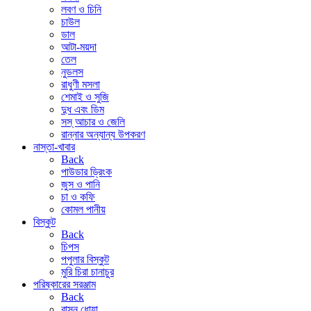
লবণ ও চিনি
চাউল
ডাল
আটা-ময়দা
তেল
নুডলস
রাধুণী মসলা
শেমাই ও সুজি
দুধ এবং ডিম
সস্ আচার ও জেলি
রান্নার অন্যান্য উপকরণ
নাস্তা-খাবার
Back
পাউডার ড্রিংক
জুস ও পানি
চা ও কফি
কোমল পানীয়
বিস্কুট
Back
চিপস
পপুলার বিস্কুট
মুরি চিরা চানাচুর
পরিষ্কারের সরঞ্জাম
Back
বাসন ধোয়া