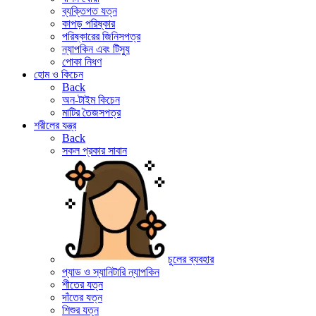
ব্যক্তিগত যত্ন
কাপড় পরিষ্কার
পরিষ্কারের জিনিসপত্র
ন্যাপকিন এবং টিস্যু
পোকা নিধণ
হোম ও কিচেন
Back
অন-টাইম কিচেন
মাটির তৈজসপত্র
শরীলের যন্ত্র
Back
সকল প্রকার সাবান
চুলের ব্যবহার
প্যাড ও স্যানিটারি ন্যাপকিন
শীতের যত্ন
দাঁতের যত্ন
শিশুর যত্ন