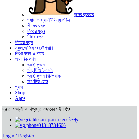
চুলের ব্যবহার
প্যাড ও স্যানিটারি ন্যাপকিন
শীতের যত্ন
দাঁতের যত্ন
শিশুর যত্ন
শীতের যত্ন
স্কুল,অফিস ও স্টেশনারি
শিশুর যত্ন ও খাবার
অর্গানিক পণ্য
ড্রাই ফুডস
মধু, ঘি ও টক দই
ড্রাই ফুডস মিনিপ্যাক
অর্গানিক তেল
গ্যাস
Shop
Apps
দ্রুত, সাশ্রয়ী ও বিশ্বস্ত বাজারের সঙ্গী।😊
ফরিদপুর
01318734666
Login / Register