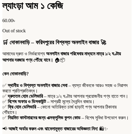
ল্যাংড়া আম ১ কেজি
60.00
৳
Out of stock
🛒
দোকানবাড়ি – ফরিদপুরের বিশ্বস্ত অনলাইন বাজার
🚀
আমাদের দ্রুত ও নির্ভরযোগ্য
অনলাইন বাজার পরিষেবার মাধ্যমে মাত্র ১/২ ঘণ্টায়
আপনার দরজায় পণ্য পৌঁছে যাবে।
🏠📦
কেন দোকানবাড়ি?
✅
স্থানীয় ও বিশ্বস্ত অনলাইন বাজার সেবা
– ব্যস্ত জীবনকে আরও সহজ ও নিরাপদ
করতে প্রতিশ্রুতিবদ্ধ।
✅
দ্রুততম হোম ডেলিভারি
– মাত্র ১/২ ঘণ্টায় আপনার প্রয়োজনীয় পণ্য হাতে পান।
✅
বিশেষ অফার ও ডিসকাউন্ট
– সাশ্রয়ী মূল্যে দৈনন্দিন বাজার।
✅
ফ্রি হোম ডেলিভারি
– কোনো অতিরিক্ত চার্জ ছাড়াই পণ্য আপনার ঠিকানায়
পৌঁছাবে।
✅
নিয়মিত কাস্টমারদের জন্য এক্সক্লুসিভ কুপন কোড
– বিশেষ সুবিধা উপভোগ করুন।
📢
আজই অর্ডার করুন এবং ঝামেলামুক্ত বাজারের অভিজ্ঞতা নিন!
🛍️✨