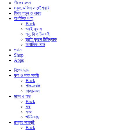
শীতের যত্ন
স্কুল,অফিস ও স্টেশনারি
শিশুর যত্ন ও খাবার
অর্গানিক পণ্য
Back
ড্রাই ফুডস
মধু, ঘি ও টক দই
ড্রাই ফুডস মিনিপ্যাক
অর্গানিক তেল
গ্যাস
Shop
Apps
বিশেষ ছাড়
ফল ও শাক-সবজি
Back
শাক-সবজি
তাজা-ফল
মাংস ও মাছ
Back
মাছ
মাংস
শুটকি মাছ
রান্নার সামগ্রী
Back