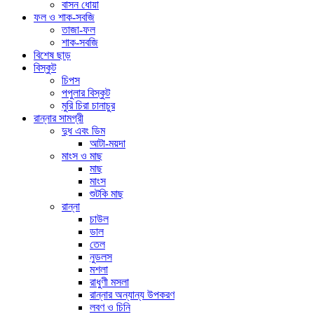
বাসন ধোয়া
ফল ও শাক-সবজি
তাজা-ফল
শাক-সবজি
বিশেষ ছাড়
বিস্কুট
চিপস
পপুলার বিস্কুট
মুরি চিরা চানাচুর
রান্নার সামগ্রী
দুধ এবং ডিম
আটা-ময়দা
মাংস ও মাছ
মাছ
মাংস
শুটকি মাছ
রান্না
চাউল
ডাল
তেল
নুডলস
মশলা
রাধুণী মসলা
রান্নার অন্যান্য উপকরণ
লবণ ও চিনি