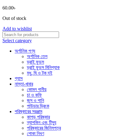
60.00
৳
Out of stock
Add to wishlist
Select category
অর্গানিক পণ্য
অর্গানিক তেল
ড্রাই ফুডস
ড্রাই ফুডস মিনিপ্যাক
মধু, ঘি ও টক দই
গ্যাস
নাস্তা-খাবার
কোমল পানীয়
চা ও কফি
জুস ও পানি
পাউডার ড্রিংক
পরিষ্কারের সরঞ্জাম
কাপড় পরিষ্কার
ন্যাপকিন এবং টিস্যু
পরিষ্কারের জিনিসপত্র
পোকা নিধণ