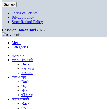
Terms of Service
Privacy Policy
Store Refund Policy
Based on
DokanBari
2025
.
Menu
Categories
বিশেষ ছাড়
ফল ও শাক-সবজি
Back
শাক-সবজি
তাজা-ফল
মাংস ও মাছ
Back
মাছ
মাংস
শুটকি মাছ
রান্নার সামগ্রী
Back
মশলা