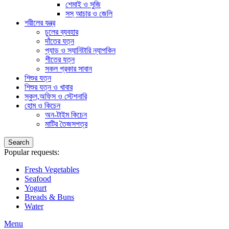
শেমাই ও সুজি
সস্ আচার ও জেলি
শরীলের যন্ত্র
চুলের ব্যবহার
দাঁতের যত্ন
প্যাড ও স্যানিটারি ন্যাপকিন
শীতের যত্ন
সকল প্রকার সাবান
শিশুর যত্ন
শিশুর যত্ন ও খাবার
স্কুল,অফিস ও স্টেশনারি
হোম ও কিচেন
অন-টাইম কিচেন
মাটির তৈজসপত্র
Search
Popular requests:
Fresh Vegetables
Seafood
Yogurt
Breads & Buns
Water
Menu