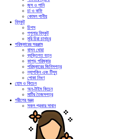
জুস ও পানি
চা ও কফি
কোমল পানীয়
বিস্কুট
চিপস
পপুলার বিস্কুট
মুরি চিরা চানাচুর
পরিষ্কারের সরঞ্জাম
বাসন ধোয়া
ব্যক্তিগত যত্ন
কাপড় পরিষ্কার
পরিষ্কারের জিনিসপত্র
ন্যাপকিন এবং টিস্যু
পোকা নিধণ
হোম ও কিচেন
অন-টাইম কিচেন
মাটির তৈজসপত্র
শরীলের যন্ত্র
সকল প্রকার সাবান