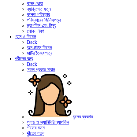
বাসন ধোয়া
ব্যক্তিগত যত্ন
কাপড় পরিষ্কার
পরিষ্কারের জিনিসপত্র
ন্যাপকিন এবং টিস্যু
পোকা নিধণ
হোম ও কিচেন
Back
অন-টাইম কিচেন
মাটির তৈজসপত্র
শরীলের যন্ত্র
Back
সকল প্রকার সাবান
চুলের ব্যবহার
প্যাড ও স্যানিটারি ন্যাপকিন
শীতের যত্ন
দাঁতের যত্ন