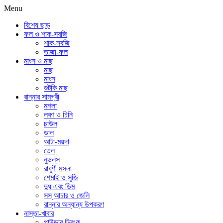
Menu
বিশেষ ছাড়
ফল ও শাক-সবজি
শাক-সবজি
তাজা-ফল
মাংস ও মাছ
মাছ
মাংস
শুটকি মাছ
রান্নার সামগ্রী
মশলা
লবণ ও চিনি
চাউল
ডাল
আটা-ময়দা
তেল
নুডলস
রাধুণী মসলা
শেমাই ও সুজি
দুধ এবং ডিম
সস্ আচার ও জেলি
রান্নার অন্যান্য উপকরণ
নাস্তা-খাবার
পাউডার ড্রিংক