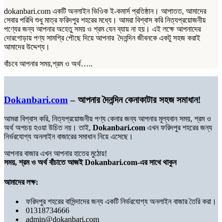
dokanbari.com একটি অনলাইন ভিওিক ই-কমার্স প্রতিষ্ঠান। আপাতত, আমাদের
সেবার পরিধি শুধু মাত্র ফরিদপুর শহরের মধ্যে। আমরা বিশ্বাস করি নিত্যপ্রয়োজনীয়
পণ্যের জন্য আপনার অহেতু সময় ও শ্রম যেন ব্যায় না হয়। এই লক্ষে আপনাদের
দোরগোড়ায় পণ্য সামগ্রি পৌছে দিয়ে আপনার দৈনন্দিন জীবনকে একটু সহজ করাই
আমাদের উদ্দেশ্য।
বাঁচবে আপনার সময়,শ্রম ও অর্থ…..
Dokanbari.com
– আপনার দৈনন্দিন কেনাকাটার সহজ সমাধান!
আমরা বিশ্বাস করি, নিত্যপ্রয়োজনীয় পণ্য কেনার জন্য আপনার মূল্যবান সময়, শ্রম ও
অর্থ অপচয় হওয়া উচিত নয়। তাই,
Dokanbari.com
এখন ফরিদপুর শহরের জন্য
নির্ভরযোগ্য অনলাইন বাজারের সমাধান নিয়ে এসেছে।
আপনার বাজার এখন আপনার হাতের মুঠোয়!
সময়, শ্রম ও অর্থ বাঁচাতে আজই Dokanbari.com-এর সাথে থাকুন
আমাদের লক্ষ:
ফরিদপুর শহরের বাসিন্দাদের জন্য একটি নির্ভরযোগ্য অনলাইন বাজার তৈরি করা।
01318734666
admin@dokanbari.com