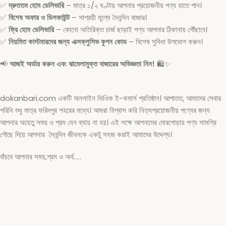
✅
দ্রুততম হোম ডেলিভারি
– মাত্র ১/২ ঘণ্টায় আপনার প্রয়োজনীয় পণ্য হাতে পান।
✅
বিশেষ অফার ও ডিসকাউন্ট
– সাশ্রয়ী মূল্যে দৈনন্দিন বাজার।
✅
ফ্রি হোম ডেলিভারি
– কোনো অতিরিক্ত চার্জ ছাড়াই পণ্য আপনার ঠিকানায় পৌঁছাবে।
✅
নিয়মিত কাস্টমারদের জন্য এক্সক্লুসিভ কুপন কোড
– বিশেষ সুবিধা উপভোগ করুন।
📢
আজই অর্ডার করুন এবং ঝামেলামুক্ত বাজারের অভিজ্ঞতা নিন!
🛍️✨
dokanbari.com একটি অনলাইন ভিওিক ই-কমার্স প্রতিষ্ঠান। আপাতত, আমাদের সেবার
পরিধি শুধু মাত্র ফরিদপুর শহরের মধ্যে। আমরা বিশ্বাস করি নিত্যপ্রয়োজনীয় পণ্যের জন্য
আপনার অহেতু সময় ও শ্রম যেন ব্যায় না হয়। এই লক্ষে আপনাদের দোরগোড়ায় পণ্য সামগ্রি
পৌছে দিয়ে আপনার দৈনন্দিন জীবনকে একটু সহজ করাই আমাদের উদ্দেশ্য।
বাঁচবে আপনার সময়,শ্রম ও অর্থ…..