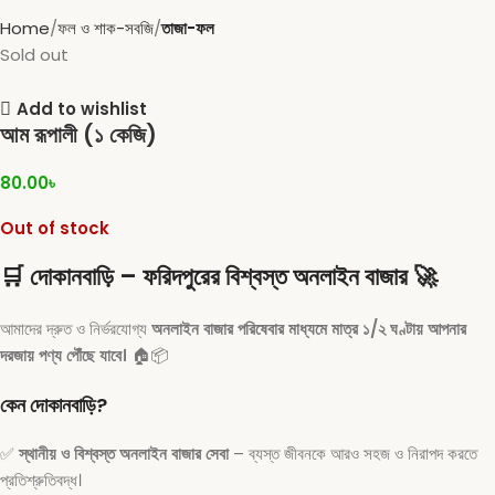
Home
ফল ও শাক-সবজি
তাজা-ফল
Sold out
Add to wishlist
আম রূপালী (১ কেজি)
80.00
৳
Out of stock
🛒
দোকানবাড়ি – ফরিদপুরের বিশ্বস্ত অনলাইন বাজার
🚀
আমাদের দ্রুত ও নির্ভরযোগ্য
অনলাইন বাজার পরিষেবার মাধ্যমে মাত্র ১/২ ঘণ্টায় আপনার
দরজায় পণ্য পৌঁছে যাবে।
🏠📦
কেন দোকানবাড়ি?
✅
স্থানীয় ও বিশ্বস্ত অনলাইন বাজার সেবা
– ব্যস্ত জীবনকে আরও সহজ ও নিরাপদ করতে
প্রতিশ্রুতিবদ্ধ।