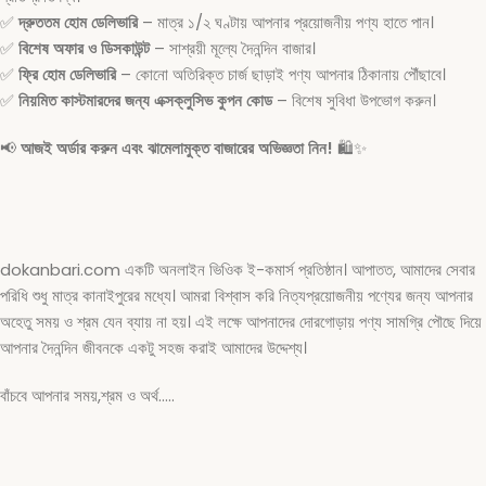
✅
দ্রুততম হোম ডেলিভারি
– মাত্র ১/২ ঘণ্টায় আপনার প্রয়োজনীয় পণ্য হাতে পান।
✅
বিশেষ অফার ও ডিসকাউন্ট
– সাশ্রয়ী মূল্যে দৈনন্দিন বাজার।
✅
ফ্রি হোম ডেলিভারি
– কোনো অতিরিক্ত চার্জ ছাড়াই পণ্য আপনার ঠিকানায় পৌঁছাবে।
✅
নিয়মিত কাস্টমারদের জন্য এক্সক্লুসিভ কুপন কোড
– বিশেষ সুবিধা উপভোগ করুন।
📢
আজই অর্ডার করুন এবং ঝামেলামুক্ত বাজারের অভিজ্ঞতা নিন!
🛍️✨
dokanbari.com একটি অনলাইন ভিওিক ই-কমার্স প্রতিষ্ঠান। আপাতত, আমাদের সেবার
পরিধি শুধু মাত্র কানাইপুরের মধ্যে। আমরা বিশ্বাস করি নিত্যপ্রয়োজনীয় পণ্যের জন্য আপনার
অহেতু সময় ও শ্রম যেন ব্যায় না হয়। এই লক্ষে আপনাদের দোরগোড়ায় পণ্য সামগ্রি পৌছে দিয়ে
আপনার দৈনন্দিন জীবনকে একটু সহজ করাই আমাদের উদ্দেশ্য।
বাঁচবে আপনার সময়,শ্রম ও অর্থ…..