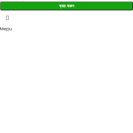
ক্রয় করুন
Menu
Wishlist
0
items
Cart
Select category
Search
Popular requests:
Fresh Vegetables
Seafood
Yogurt
Breads & Buns
Water