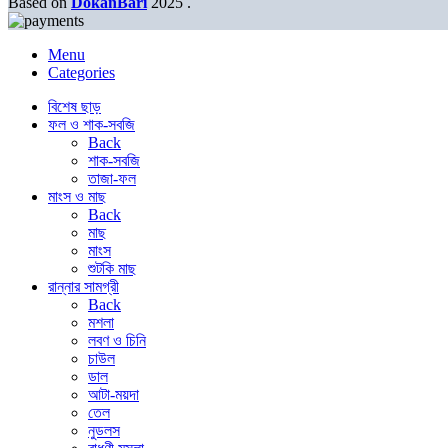
Based on
DokanBari
2025
.
Menu
Categories
বিশেষ ছাড়
ফল ও শাক-সবজি
Back
শাক-সবজি
তাজা-ফল
মাংস ও মাছ
Back
মাছ
মাংস
শুটকি মাছ
রান্নার সামগ্রী
Back
মশলা
লবণ ও চিনি
চাউল
ডাল
আটা-ময়দা
তেল
নুডলস