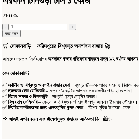
এরফান চিনিগুড়া চাল ১ কেজি
210.00
৳
এরফান
চিনিগুড়া
ক্রয় করুন
চাল
১
🛒
দোকানবাড়ি – ফরিদপুরের বিশ্বস্ত অনলাইন বাজার
🚀
কেজি
quantity
আমাদের দ্রুত ও নির্ভরযোগ্য
অনলাইন বাজার পরিষেবার মাধ্যমে মাত্র ১/২ ঘণ্টায় আপনার
কেন দোকানবাড়ি?
✅
স্থানীয় ও বিশ্বস্ত অনলাইন বাজার সেবা
– ব্যস্ত জীবনকে আরও সহজ ও নিরাপদ করতে
✅
দ্রুততম হোম ডেলিভারি
– মাত্র ১/২ ঘণ্টায় আপনার প্রয়োজনীয় পণ্য হাতে পান।
✅
বিশেষ অফার ও ডিসকাউন্ট
– সাশ্রয়ী মূল্যে দৈনন্দিন বাজার।
✅
ফ্রি হোম ডেলিভারি
– কোনো অতিরিক্ত চার্জ ছাড়াই পণ্য আপনার ঠিকানায় পৌঁছাবে।
✅
নিয়মিত কাস্টমারদের জন্য এক্সক্লুসিভ কুপন কোড
– বিশেষ সুবিধা উপভোগ করুন।
📢
আজই অর্ডার করুন এবং ঝামেলামুক্ত বাজারের অভিজ্ঞতা নিন!
🛍️✨