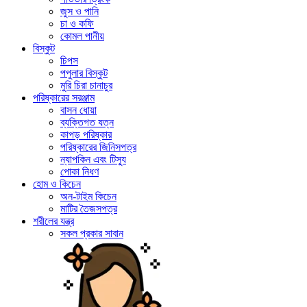
জুস ও পানি
চা ও কফি
কোমল পানীয়
বিস্কুট
চিপস
পপুলার বিস্কুট
মুরি চিরা চানাচুর
পরিষ্কারের সরঞ্জাম
বাসন ধোয়া
ব্যক্তিগত যত্ন
কাপড় পরিষ্কার
পরিষ্কারের জিনিসপত্র
ন্যাপকিন এবং টিস্যু
পোকা নিধণ
হোম ও কিচেন
অন-টাইম কিচেন
মাটির তৈজসপত্র
শরীলের যন্ত্র
সকল প্রকার সাবান