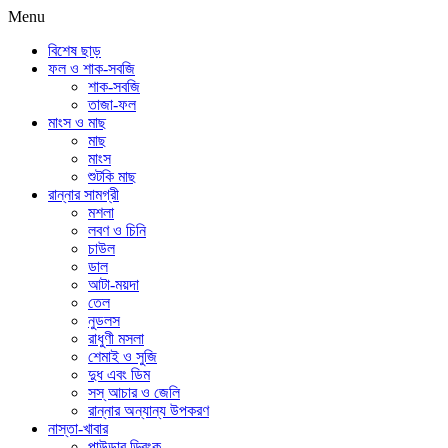
Menu
বিশেষ ছাড়
ফল ও শাক-সবজি
শাক-সবজি
তাজা-ফল
মাংস ও মাছ
মাছ
মাংস
শুটকি মাছ
রান্নার সামগ্রী
মশলা
লবণ ও চিনি
চাউল
ডাল
আটা-ময়দা
তেল
নুডলস
রাধুণী মসলা
শেমাই ও সুজি
দুধ এবং ডিম
সস্ আচার ও জেলি
রান্নার অন্যান্য উপকরণ
নাস্তা-খাবার
পাউডার ড্রিংক