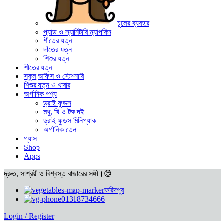
চুলের ব্যবহার
প্যাড ও স্যানিটারি ন্যাপকিন
শীতের যত্ন
দাঁতের যত্ন
শিশুর যত্ন
শীতের যত্ন
স্কুল,অফিস ও স্টেশনারি
শিশুর যত্ন ও খাবার
অর্গানিক পণ্য
ড্রাই ফুডস
মধু, ঘি ও টক দই
ড্রাই ফুডস মিনিপ্যাক
অর্গানিক তেল
গ্যাস
Shop
Apps
দ্রুত, সাশ্রয়ী ও বিশ্বস্ত বাজারের সঙ্গী।😊
ফরিদপুর
01318734666
Login / Register