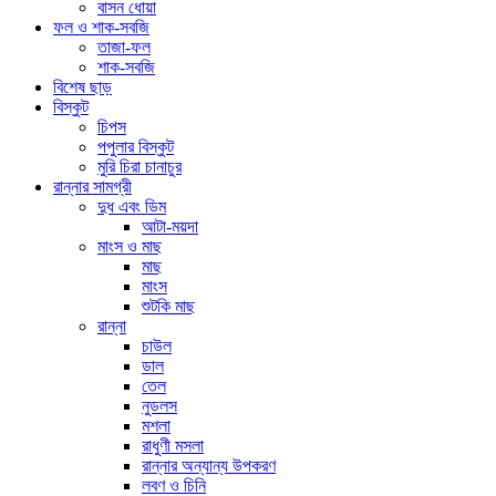
বাসন ধোয়া
ফল ও শাক-সবজি
তাজা-ফল
শাক-সবজি
বিশেষ ছাড়
বিস্কুট
চিপস
পপুলার বিস্কুট
মুরি চিরা চানাচুর
রান্নার সামগ্রী
দুধ এবং ডিম
আটা-ময়দা
মাংস ও মাছ
মাছ
মাংস
শুটকি মাছ
রান্না
চাউল
ডাল
তেল
নুডলস
মশলা
রাধুণী মসলা
রান্নার অন্যান্য উপকরণ
লবণ ও চিনি