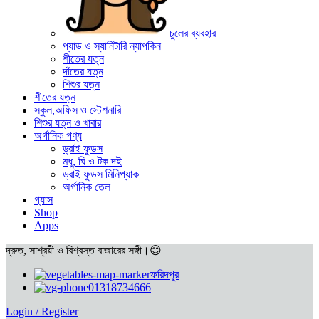
চুলের ব্যবহার
প্যাড ও স্যানিটারি ন্যাপকিন
শীতের যত্ন
দাঁতের যত্ন
শিশুর যত্ন
শীতের যত্ন
স্কুল,অফিস ও স্টেশনারি
শিশুর যত্ন ও খাবার
অর্গানিক পণ্য
ড্রাই ফুডস
মধু, ঘি ও টক দই
ড্রাই ফুডস মিনিপ্যাক
অর্গানিক তেল
গ্যাস
Shop
Apps
দ্রুত, সাশ্রয়ী ও বিশ্বস্ত বাজারের সঙ্গী।😊
ফরিদপুর
01318734666
Login / Register