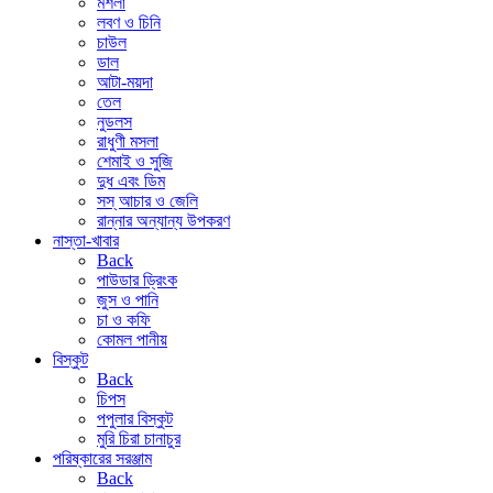
মশলা
লবণ ও চিনি
চাউল
ডাল
আটা-ময়দা
তেল
নুডলস
রাধুণী মসলা
শেমাই ও সুজি
দুধ এবং ডিম
সস্ আচার ও জেলি
রান্নার অন্যান্য উপকরণ
নাস্তা-খাবার
Back
পাউডার ড্রিংক
জুস ও পানি
চা ও কফি
কোমল পানীয়
বিস্কুট
Back
চিপস
পপুলার বিস্কুট
মুরি চিরা চানাচুর
পরিষ্কারের সরঞ্জাম
Back