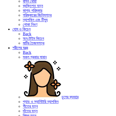
বাসন ধোয়া
ব্যক্তিগত যত্ন
কাপড় পরিষ্কার
পরিষ্কারের জিনিসপত্র
ন্যাপকিন এবং টিস্যু
পোকা নিধণ
হোম ও কিচেন
Back
অন-টাইম কিচেন
মাটির তৈজসপত্র
শরীলের যন্ত্র
Back
সকল প্রকার সাবান
চুলের ব্যবহার
প্যাড ও স্যানিটারি ন্যাপকিন
শীতের যত্ন
দাঁতের যত্ন
শিশুর যত্ন