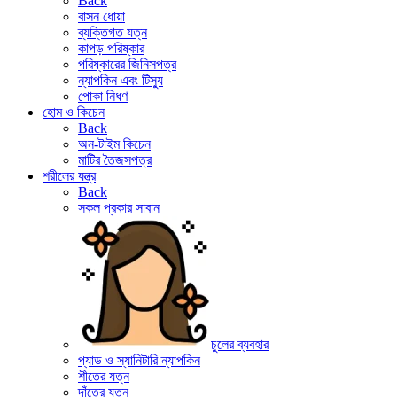
Back
বাসন ধোয়া
ব্যক্তিগত যত্ন
কাপড় পরিষ্কার
পরিষ্কারের জিনিসপত্র
ন্যাপকিন এবং টিস্যু
পোকা নিধণ
হোম ও কিচেন
Back
অন-টাইম কিচেন
মাটির তৈজসপত্র
শরীলের যন্ত্র
Back
সকল প্রকার সাবান
চুলের ব্যবহার
প্যাড ও স্যানিটারি ন্যাপকিন
শীতের যত্ন
দাঁতের যত্ন