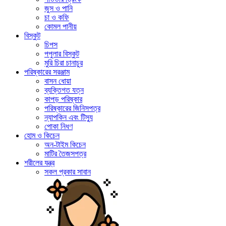
জুস ও পানি
চা ও কফি
কোমল পানীয়
বিস্কুট
চিপস
পপুলার বিস্কুট
মুরি চিরা চানাচুর
পরিষ্কারের সরঞ্জাম
বাসন ধোয়া
ব্যক্তিগত যত্ন
কাপড় পরিষ্কার
পরিষ্কারের জিনিসপত্র
ন্যাপকিন এবং টিস্যু
পোকা নিধণ
হোম ও কিচেন
অন-টাইম কিচেন
মাটির তৈজসপত্র
শরীলের যন্ত্র
সকল প্রকার সাবান