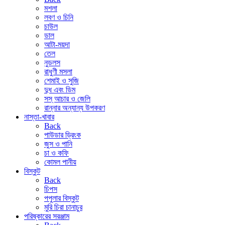
মশলা
লবণ ও চিনি
চাউল
ডাল
আটা-ময়দা
তেল
নুডলস
রাধুণী মসলা
শেমাই ও সুজি
দুধ এবং ডিম
সস্ আচার ও জেলি
রান্নার অন্যান্য উপকরণ
নাস্তা-খাবার
Back
পাউডার ড্রিংক
জুস ও পানি
চা ও কফি
কোমল পানীয়
বিস্কুট
Back
চিপস
পপুলার বিস্কুট
মুরি চিরা চানাচুর
পরিষ্কারের সরঞ্জাম