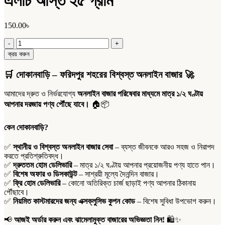
এলাচ আস্ত ২৫ গ্রাম
150.00
৳
এলাচ
আস্ত
ক্রয় করুন
২৫
গ্রাম
🛒
দোকানবাড়ি – ফরিদপুর শহরের বিশ্বস্ত অনলাইন বাজার
🚀
quantity
আমাদের দ্রুত ও নির্ভরযোগ্য
অনলাইন বাজার পরিষেবার মাধ্যমে মাত্র ১/২ ঘণ্টায়
আপনার দরজায় পণ্য পৌঁছে যাবে।
🏠📦
কেন দোকানবাড়ি?
✅
স্থানীয় ও বিশ্বস্ত অনলাইন বাজার সেবা
– ব্যস্ত জীবনকে আরও সহজ ও নিরাপদ
করতে প্রতিশ্রুতিবদ্ধ।
✅
দ্রুততম হোম ডেলিভারি
– মাত্র ১/২ ঘণ্টায় আপনার প্রয়োজনীয় পণ্য হাতে পান।
✅
বিশেষ অফার ও ডিসকাউন্ট
– সাশ্রয়ী মূল্যে দৈনন্দিন বাজার।
✅
ফ্রি হোম ডেলিভারি
– কোনো অতিরিক্ত চার্জ ছাড়াই পণ্য আপনার ঠিকানায়
পৌঁছাবে।
✅
নিয়মিত কাস্টমারদের জন্য এক্সক্লুসিভ কুপন কোড
– বিশেষ সুবিধা উপভোগ করুন।
📢
আজই অর্ডার করুন এবং ঝামেলামুক্ত বাজারের অভিজ্ঞতা নিন!
🛍️✨