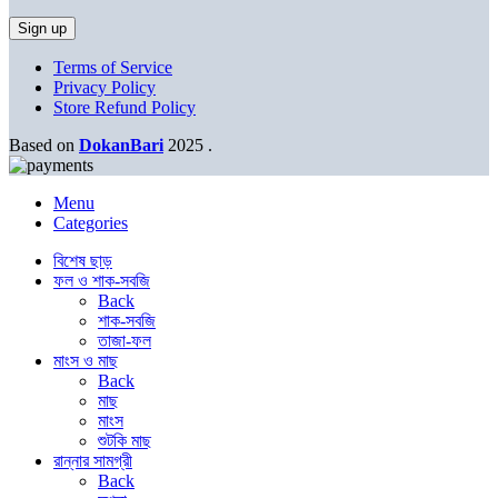
Terms of Service
Privacy Policy
Store Refund Policy
Based on
DokanBari
2025
.
Menu
Categories
বিশেষ ছাড়
ফল ও শাক-সবজি
Back
শাক-সবজি
তাজা-ফল
মাংস ও মাছ
Back
মাছ
মাংস
শুটকি মাছ
রান্নার সামগ্রী
Back