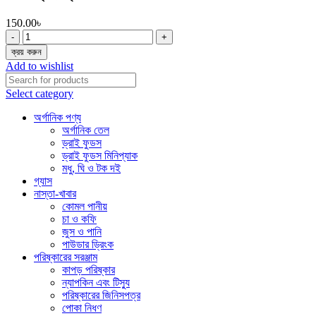
150.00
৳
এলাচ
আস্ত
ক্রয় করুন
২৫
Add to wishlist
গ্রাম
quantity
Select category
অর্গানিক পণ্য
অর্গানিক তেল
ড্রাই ফুডস
ড্রাই ফুডস মিনিপ্যাক
মধু, ঘি ও টক দই
গ্যাস
নাস্তা-খাবার
কোমল পানীয়
চা ও কফি
জুস ও পানি
পাউডার ড্রিংক
পরিষ্কারের সরঞ্জাম
কাপড় পরিষ্কার
ন্যাপকিন এবং টিস্যু
পরিষ্কারের জিনিসপত্র
পোকা নিধণ