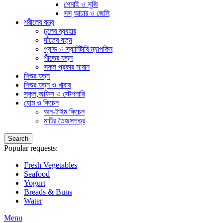
শেমাই ও সুজি
সস্ আচার ও জেলি
শরীলের যন্ত্র
চুলের ব্যবহার
দাঁতের যত্ন
প্যাড ও স্যানিটারি ন্যাপকিন
শীতের যত্ন
সকল প্রকার সাবান
শিশুর যত্ন
শিশুর যত্ন ও খাবার
স্কুল,অফিস ও স্টেশনারি
হোম ও কিচেন
অন-টাইম কিচেন
মাটির তৈজসপত্র
Search
Popular requests:
Fresh Vegetables
Seafood
Yogurt
Breads & Buns
Water
Menu