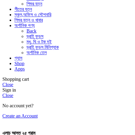
শিশুর যত্ন
শীতের যত্ন
স্কুল,অফিস ও স্টেশনারি
শিশুর যত্ন ও খাবার
অর্গানিক পণ্য
Back
ড্রাই ফুডস
মধু, ঘি ও টক দই
ড্রাই ফুডস মিনিপ্যাক
অর্গানিক তেল
গ্যাস
Shop
Apps
Shopping cart
Close
Sign in
Close
No account yet?
Create an Account
এলাচ আস্ত ২৫ গ্রাম