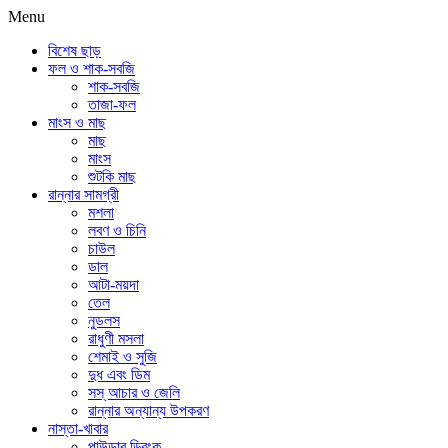
Menu
বিশেষ ছাড়
ফল ও শাক-সবজি
শাক-সবজি
তাজা-ফল
মাংস ও মাছ
মাছ
মাংস
শুটকি মাছ
রান্নার সামগ্রী
মশলা
লবণ ও চিনি
চাউল
ডাল
আটা-ময়দা
তেল
নুডলস
রাধুণী মসলা
শেমাই ও সুজি
দুধ এবং ডিম
সস্ আচার ও জেলি
রান্নার অন্যান্য উপকরণ
নাস্তা-খাবার
পাউডার ড্রিংক