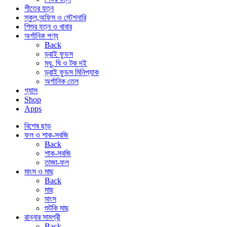
শীতের যত্ন
স্কুল,অফিস ও স্টেশনারি
শিশুর যত্ন ও খাবার
অর্গানিক পণ্য
Back
ড্রাই ফুডস
মধু, ঘি ও টক দই
ড্রাই ফুডস মিনিপ্যাক
অর্গানিক তেল
গ্যাস
Shop
Apps
বিশেষ ছাড়
ফল ও শাক-সবজি
Back
শাক-সবজি
তাজা-ফল
মাংস ও মাছ
Back
মাছ
মাংস
শুটকি মাছ
রান্নার সামগ্রী
Back