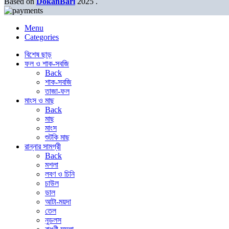
Based on
DokanBari
2025
.
Menu
Categories
বিশেষ ছাড়
ফল ও শাক-সবজি
Back
শাক-সবজি
তাজা-ফল
মাংস ও মাছ
Back
মাছ
মাংস
শুটকি মাছ
রান্নার সামগ্রী
Back
মশলা
লবণ ও চিনি
চাউল
ডাল
আটা-ময়দা
তেল
নুডলস