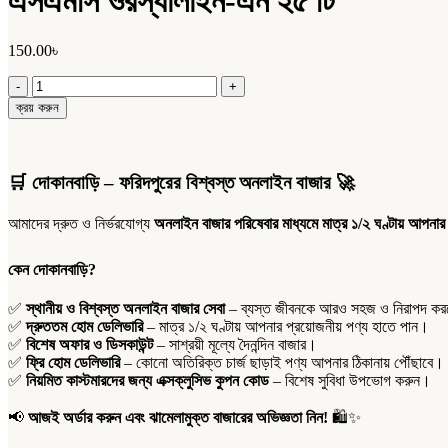
এসএমসি ওরস্যালাইন-এন ২৫ টি
150.00
৳
এসএমসি
ওরস্যালাইন-
ক্রয় করুন
এন
২৫
টি
quantity
🛒
দোকানবাড়ি – ফরিদপুরের বিশ্বস্ত অনলাইন বাজার
🚀
আমাদের দ্রুত ও নির্ভরযোগ্য
অনলাইন বাজার পরিষেবার মাধ্যমে মাত্র ১/২ ঘণ্টায় আপনার
কেন দোকানবাড়ি?
✅
স্থানীয় ও বিশ্বস্ত অনলাইন বাজার সেবা
– ব্যস্ত জীবনকে আরও সহজ ও নিরাপদ করতে
✅
দ্রুততম হোম ডেলিভারি
– মাত্র ১/২ ঘণ্টায় আপনার প্রয়োজনীয় পণ্য হাতে পান।
✅
বিশেষ অফার ও ডিসকাউন্ট
– সাশ্রয়ী মূল্যে দৈনন্দিন বাজার।
✅
ফ্রি হোম ডেলিভারি
– কোনো অতিরিক্ত চার্জ ছাড়াই পণ্য আপনার ঠিকানায় পৌঁছাবে।
✅
নিয়মিত কাস্টমারদের জন্য এক্সক্লুসিভ কুপন কোড
– বিশেষ সুবিধা উপভোগ করুন।
📢
আজই অর্ডার করুন এবং ঝামেলামুক্ত বাজারের অভিজ্ঞতা নিন!
🛍️✨