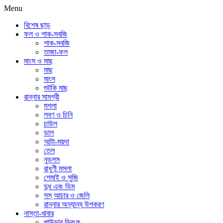
Menu
বিশেষ ছাড়
ফল ও শাক-সবজি
শাক-সবজি
তাজা-ফল
মাংস ও মাছ
মাছ
মাংস
শুটকি মাছ
রান্নার সামগ্রী
মশলা
লবণ ও চিনি
চাউল
ডাল
আটা-ময়দা
তেল
নুডলস
রাধুণী মসলা
শেমাই ও সুজি
দুধ এবং ডিম
সস্ আচার ও জেলি
রান্নার অন্যান্য উপকরণ
নাস্তা-খাবার
পাউডার ড্রিংক