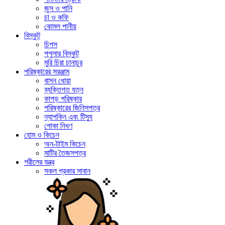
জুস ও পানি
চা ও কফি
কোমল পানীয়
বিস্কুট
চিপস
পপুলার বিস্কুট
মুরি চিরা চানাচুর
পরিষ্কারের সরঞ্জাম
বাসন ধোয়া
ব্যক্তিগত যত্ন
কাপড় পরিষ্কার
পরিষ্কারের জিনিসপত্র
ন্যাপকিন এবং টিস্যু
পোকা নিধণ
হোম ও কিচেন
অন-টাইম কিচেন
মাটির তৈজসপত্র
শরীলের যন্ত্র
সকল প্রকার সাবান