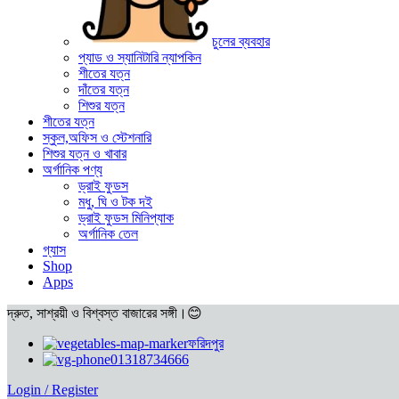
চুলের ব্যবহার
প্যাড ও স্যানিটারি ন্যাপকিন
শীতের যত্ন
দাঁতের যত্ন
শিশুর যত্ন
শীতের যত্ন
স্কুল,অফিস ও স্টেশনারি
শিশুর যত্ন ও খাবার
অর্গানিক পণ্য
ড্রাই ফুডস
মধু, ঘি ও টক দই
ড্রাই ফুডস মিনিপ্যাক
অর্গানিক তেল
গ্যাস
Shop
Apps
দ্রুত, সাশ্রয়ী ও বিশ্বস্ত বাজারের সঙ্গী।😊
ফরিদপুর
01318734666
Login / Register