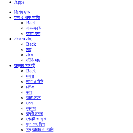
Apps
বিশেষ ছাড়
ফল ও শাক-সবজি
Back
শাক-সবজি
তাজা-ফল
মাংস ও মাছ
Back
মাছ
মাংস
শুটকি মাছ
রান্নার সামগ্রী
Back
মশলা
লবণ ও চিনি
চাউল
ডাল
আটা-ময়দা
তেল
নুডলস
রাধুণী মসলা
শেমাই ও সুজি
দুধ এবং ডিম
সস্ আচার ও জেলি