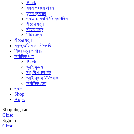
Back
সকল প্রকার সাবান
চুলের ব্যবহার
প্যাড ও স্যানিটারি ন্যাপকিন
শীতের যত্ন
দাঁতের যত্ন
শিশুর যত্ন
শীতের যত্ন
স্কুল,অফিস ও স্টেশনারি
শিশুর যত্ন ও খাবার
অর্গানিক পণ্য
Back
ড্রাই ফুডস
মধু, ঘি ও টক দই
ড্রাই ফুডস মিনিপ্যাক
অর্গানিক তেল
গ্যাস
Shop
Apps
Shopping cart
Close
Sign in
Close