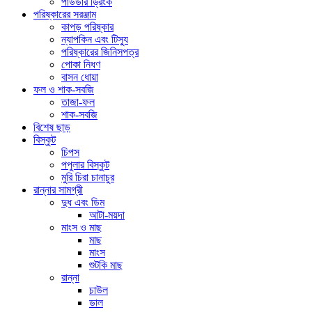
পাউডার ড্রিংক
পরিষ্কারের সরঞ্জাম
কাপড় পরিষ্কার
ন্যাপকিন এবং টিস্যু
পরিষ্কারের জিনিসপত্র
পোকা নিধণ
বাসন ধোয়া
ফল ও শাক-সবজি
তাজা-ফল
শাক-সবজি
বিশেষ ছাড়
বিস্কুট
চিপস
পপুলার বিস্কুট
মুরি চিরা চানাচুর
রান্নার সামগ্রী
দুধ এবং ডিম
আটা-ময়দা
মাংস ও মাছ
মাছ
মাংস
শুটকি মাছ
রান্না
চাউল
ডাল