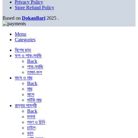
Privacy Policy
Store Refund Policy
Based on
DokanBari
2025
.
Menu
Categories
বিশেষ ছাড়
ফল ও শাক-সবজি
Back
শাক-সবজি
তাজা-ফল
মাংস ও মাছ
Back
মাছ
মাংস
শুটকি মাছ
রান্নার সামগ্রী
Back
মশলা
লবণ ও চিনি
চাউল
ডাল