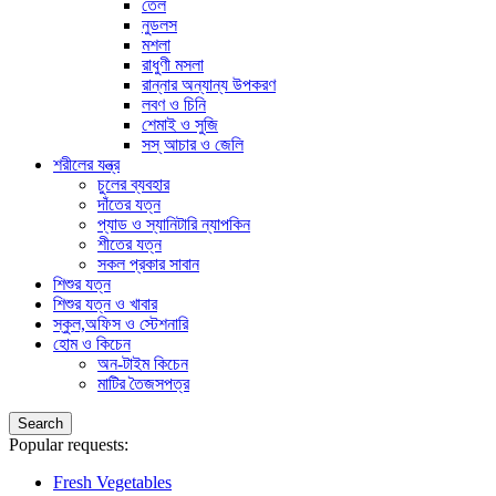
তেল
নুডলস
মশলা
রাধুণী মসলা
রান্নার অন্যান্য উপকরণ
লবণ ও চিনি
শেমাই ও সুজি
সস্ আচার ও জেলি
শরীলের যন্ত্র
চুলের ব্যবহার
দাঁতের যত্ন
প্যাড ও স্যানিটারি ন্যাপকিন
শীতের যত্ন
সকল প্রকার সাবান
শিশুর যত্ন
শিশুর যত্ন ও খাবার
স্কুল,অফিস ও স্টেশনারি
হোম ও কিচেন
অন-টাইম কিচেন
মাটির তৈজসপত্র
Search
Popular requests:
Fresh Vegetables