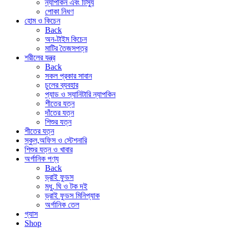
ন্যাপকিন এবং টিস্যু
পোকা নিধণ
হোম ও কিচেন
Back
অন-টাইম কিচেন
মাটির তৈজসপত্র
শরীলের যন্ত্র
Back
সকল প্রকার সাবান
চুলের ব্যবহার
প্যাড ও স্যানিটারি ন্যাপকিন
শীতের যত্ন
দাঁতের যত্ন
শিশুর যত্ন
শীতের যত্ন
স্কুল,অফিস ও স্টেশনারি
শিশুর যত্ন ও খাবার
অর্গানিক পণ্য
Back
ড্রাই ফুডস
মধু, ঘি ও টক দই
ড্রাই ফুডস মিনিপ্যাক
অর্গানিক তেল
গ্যাস
Shop