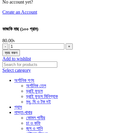
No account yet?
Create an Account
কাজকি মাছ (১০০ গ্রাম)
80.00
৳
কাজকি
মাছ
ক্রয় করুন
(১০০
Add to wishlist
গ্রাম)
quantity
Select category
অর্গানিক পণ্য
অর্গানিক তেল
ড্রাই ফুডস
ড্রাই ফুডস মিনিপ্যাক
মধু, ঘি ও টক দই
গ্যাস
নাস্তা-খাবার
কোমল পানীয়
চা ও কফি
জুস ও পানি