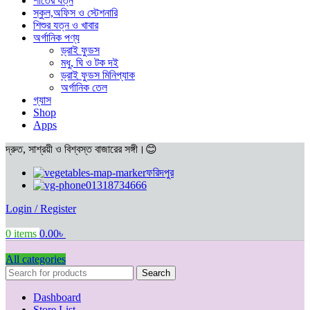
শীতের যত্ন
স্কুল,অফিস ও স্টেশনারি
শিশুর যত্ন ও খাবার
অর্গানিক পণ্য
ড্রাই ফুডস
মধু, ঘি ও টক দই
ড্রাই ফুডস মিনিপ্যাক
অর্গানিক তেল
গ্যাস
Shop
Apps
দ্রুত, সাশ্রয়ী ও বিশ্বস্ত বাজারের সঙ্গী।😊
ফরিদপুর
01318734666
Login / Register
0
items
0.00
৳
All categories
Search
Dashboard
Store List