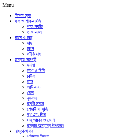
Menu
বিশেষ ছাড়
ফল ও শাক-সবজি
শাক-সবজি
তাজা-ফল
মাংস ও মাছ
মাছ
মাংস
শুটকি মাছ
রান্নার সামগ্রী
মশলা
লবণ ও চিনি
চাউল
ডাল
আটা-ময়দা
তেল
নুডলস
রাধুণী মসলা
শেমাই ও সুজি
দুধ এবং ডিম
সস্ আচার ও জেলি
রান্নার অন্যান্য উপকরণ
নাস্তা-খাবার
পাউডার ড্রিংক