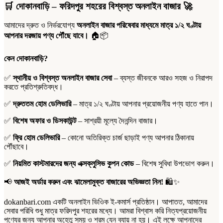
গ্রাম)
🛒
দোকানবাড়ি – ফরিদপুর শহরের বিশ্বস্ত অনলাইন বাজার
🚀
quantity
আমাদের দ্রুত ও নির্ভরযোগ্য
অনলাইন বাজার পরিষেবার মাধ্যমে মাত্র ১/২ ঘণ্টায়
আপনার দরজায় পণ্য পৌঁছে যাবে।
🏠📦
কেন দোকানবাড়ি?
✅
স্থানীয় ও বিশ্বস্ত অনলাইন বাজার সেবা
– ব্যস্ত জীবনকে আরও সহজ ও নিরাপদ
করতে প্রতিশ্রুতিবদ্ধ।
✅
দ্রুততম হোম ডেলিভারি
– মাত্র ১/২ ঘণ্টায় আপনার প্রয়োজনীয় পণ্য হাতে পান।
✅
বিশেষ অফার ও ডিসকাউন্ট
– সাশ্রয়ী মূল্যে দৈনন্দিন বাজার।
✅
ফ্রি হোম ডেলিভারি
– কোনো অতিরিক্ত চার্জ ছাড়াই পণ্য আপনার ঠিকানায়
পৌঁছাবে।
✅
নিয়মিত কাস্টমারদের জন্য এক্সক্লুসিভ কুপন কোড
– বিশেষ সুবিধা উপভোগ করুন।
📢
আজই অর্ডার করুন এবং ঝামেলামুক্ত বাজারের অভিজ্ঞতা নিন!
🛍️✨
dokanbari.com একটি অনলাইন ভিওিক ই-কমার্স প্রতিষ্ঠান। আপাতত, আমাদের
সেবার পরিধি শুধু মাত্র ফরিদপুর শহরের মধ্যে। আমরা বিশ্বাস করি নিত্যপ্রয়োজনীয়
পণ্যের জন্য আপনার অহেতু সময় ও শ্রম যেন ব্যায় না হয়। এই লক্ষে আপনাদের