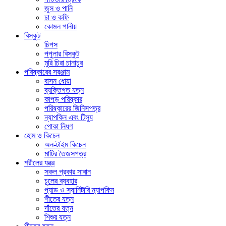
জুস ও পানি
চা ও কফি
কোমল পানীয়
বিস্কুট
চিপস
পপুলার বিস্কুট
মুরি চিরা চানাচুর
পরিষ্কারের সরঞ্জাম
বাসন ধোয়া
ব্যক্তিগত যত্ন
কাপড় পরিষ্কার
পরিষ্কারের জিনিসপত্র
ন্যাপকিন এবং টিস্যু
পোকা নিধণ
হোম ও কিচেন
অন-টাইম কিচেন
মাটির তৈজসপত্র
শরীলের যন্ত্র
সকল প্রকার সাবান
চুলের ব্যবহার
প্যাড ও স্যানিটারি ন্যাপকিন
শীতের যত্ন
দাঁতের যত্ন
শিশুর যত্ন