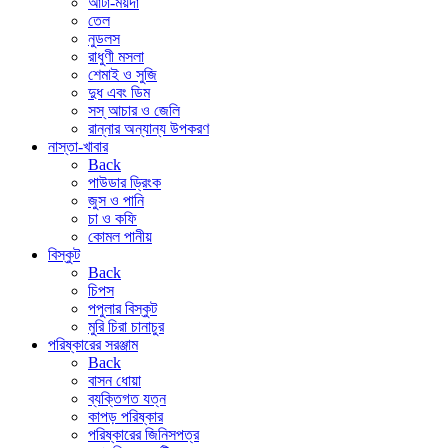
আটা-ময়দা
তেল
নুডলস
রাধুণী মসলা
শেমাই ও সুজি
দুধ এবং ডিম
সস্ আচার ও জেলি
রান্নার অন্যান্য উপকরণ
নাস্তা-খাবার
Back
পাউডার ড্রিংক
জুস ও পানি
চা ও কফি
কোমল পানীয়
বিস্কুট
Back
চিপস
পপুলার বিস্কুট
মুরি চিরা চানাচুর
পরিষ্কারের সরঞ্জাম
Back
বাসন ধোয়া
ব্যক্তিগত যত্ন
কাপড় পরিষ্কার
পরিষ্কারের জিনিসপত্র