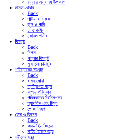
রান্নার অন্যান্য উপকরণ
নাস্তা-খাবার
Back
পাউডার ড্রিংক
জুস ও পানি
চা ও কফি
কোমল পানীয়
বিস্কুট
Back
চিপস
পপুলার বিস্কুট
মুরি চিরা চানাচুর
পরিষ্কারের সরঞ্জাম
Back
বাসন ধোয়া
ব্যক্তিগত যত্ন
কাপড় পরিষ্কার
পরিষ্কারের জিনিসপত্র
ন্যাপকিন এবং টিস্যু
পোকা নিধণ
হোম ও কিচেন
Back
অন-টাইম কিচেন
মাটির তৈজসপত্র
শরীলের যন্ত্র