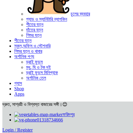
চুলের ব্যবহার
প্যাড ও স্যানিটারি ন্যাপকিন
শীতের যত্ন
দাঁতের যত্ন
শিশুর যত্ন
শীতের যত্ন
স্কুল,অফিস ও স্টেশনারি
শিশুর যত্ন ও খাবার
অর্গানিক পণ্য
ড্রাই ফুডস
মধু, ঘি ও টক দই
ড্রাই ফুডস মিনিপ্যাক
অর্গানিক তেল
গ্যাস
Shop
Apps
দ্রুত, সাশ্রয়ী ও বিশ্বস্ত বাজারের সঙ্গী।😊
ফরিদপুর
01318734666
Login / Register