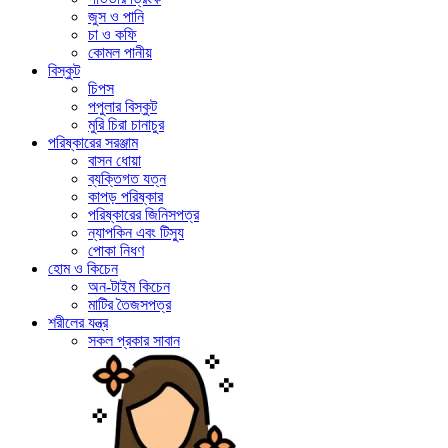
জুস ও পানি
চা ও কফি
কোমল পানীয়
বিস্কুট
চিপস
পপুলার বিস্কুট
মুরি চিরা চানাচুর
পরিষ্কারের সরঞ্জাম
বাসন ধোয়া
ব্যক্তিগত যত্ন
কাপড় পরিষ্কার
পরিষ্কারের জিনিসপত্র
ন্যাপকিন এবং টিস্যু
পোকা নিধণ
হোম ও কিচেন
অন-টাইম কিচেন
মাটির তৈজসপত্র
শরীলের যন্ত্র
সকল প্রকার সাবান