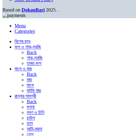
Based on
DokanBari
2025
.
Menu
Categories
বিশেষ ছাড়
ফল ও শাক-সবজি
Back
শাক-সবজি
তাজা-ফল
মাংস ও মাছ
Back
মাছ
মাংস
শুটকি মাছ
রান্নার সামগ্রী
Back
মশলা
লবণ ও চিনি
চাউল
ডাল
আটা-ময়দা
তেল