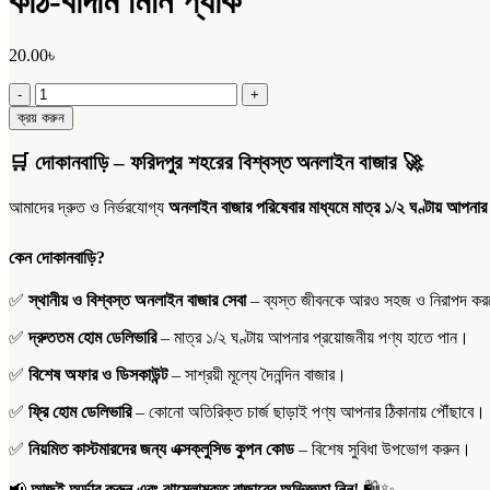
কাঠ-বাদাম মিনি প্যাক
20.00
৳
কাঠ-
বাদাম
ক্রয় করুন
মিনি
প্যাক
🛒
দোকানবাড়ি – ফরিদপুর শহরের বিশ্বস্ত অনলাইন বাজার
🚀
quantity
আমাদের দ্রুত ও নির্ভরযোগ্য
অনলাইন বাজার পরিষেবার মাধ্যমে মাত্র ১/২ ঘণ্টায় আপনার
কেন দোকানবাড়ি?
✅
স্থানীয় ও বিশ্বস্ত অনলাইন বাজার সেবা
– ব্যস্ত জীবনকে আরও সহজ ও নিরাপদ করতে
✅
দ্রুততম হোম ডেলিভারি
– মাত্র ১/২ ঘণ্টায় আপনার প্রয়োজনীয় পণ্য হাতে পান।
✅
বিশেষ অফার ও ডিসকাউন্ট
– সাশ্রয়ী মূল্যে দৈনন্দিন বাজার।
✅
ফ্রি হোম ডেলিভারি
– কোনো অতিরিক্ত চার্জ ছাড়াই পণ্য আপনার ঠিকানায় পৌঁছাবে।
✅
নিয়মিত কাস্টমারদের জন্য এক্সক্লুসিভ কুপন কোড
– বিশেষ সুবিধা উপভোগ করুন।
📢
আজই অর্ডার করুন এবং ঝামেলামুক্ত বাজারের অভিজ্ঞতা নিন!
🛍️✨