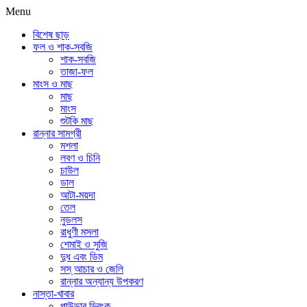
Menu
বিশেষ ছাড়
ফল ও শাক-সবজি
শাক-সবজি
তাজা-ফল
মাংস ও মাছ
মাছ
মাংস
শুটকি মাছ
রান্নার সামগ্রী
মশলা
লবণ ও চিনি
চাউল
ডাল
আটা-ময়দা
তেল
নুডলস
রাধুণী মসলা
শেমাই ও সুজি
দুধ এবং ডিম
সস্ আচার ও জেলি
রান্নার অন্যান্য উপকরণ
নাস্তা-খাবার
পাউডার ড্রিংক