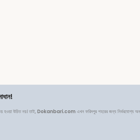
মাধান!
পচয় হওয়া উচিত নয়। তাই,
Dokanbari.com
এখন ফরিদপুর শহরের জন্য নির্ভরযোগ্য অ