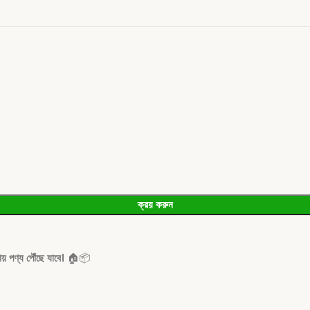
ক্রয় করুন
য় পণ্য পৌঁছে যাবে।
🏠📦