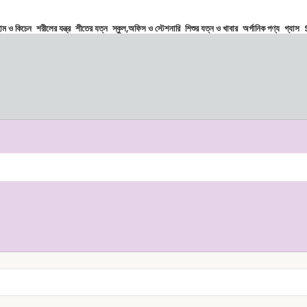
োম ও কিচেন
শরীলের যন্ত্র
শীতের যত্ন
স্কুল,অফিস ও স্টেশনারি
শিশুর যত্ন ও খাবার
অর্গানিক পণ্য
গ্যাস