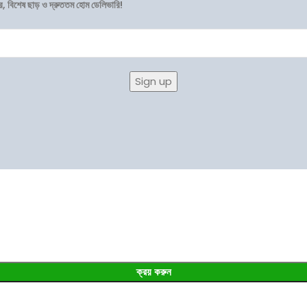
র, বিশেষ ছাড় ও দ্রুততম হোম ডেলিভারি!
ক্রয় করুন