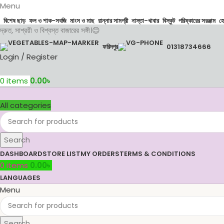
Menu
বিশেষ ছাড়
ফল ও শাক-সবজি
মাংস ও মাছ
রান্নার সামগ্রী
নাস্তা-খাবার
বিস্কুট
পরিষ্কারের সরঞ্জাম
হ
দ্রুত, সাশ্রয়ী ও বিশ্বস্ত বাজারের সঙ্গী।😊
ফরিদপুর
01318734666
Login / Register
0
items
0.00
৳
All categories
Search
DASHBOARD
STORE LIST
MY ORDERS
TERMS & CONDITIONS
0
items
0.00
৳
LANGUAGES
Menu
Search