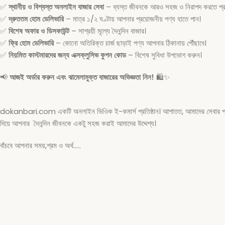
✅
স্থানীয় ও বিশ্বস্ত অনলাইন বাজার সেবা
– ব্যস্ত জীবনকে আরও সহজ ও নিরাপদ করতে প্রত
✅
দ্রুততম হোম ডেলিভারি
– মাত্র ১/২ ঘণ্টায় আপনার প্রয়োজনীয় পণ্য হাতে পান।
✅
বিশেষ অফার ও ডিসকাউন্ট
– সাশ্রয়ী মূল্যে দৈনন্দিন বাজার।
✅
ফ্রি হোম ডেলিভারি
– কোনো অতিরিক্ত চার্জ ছাড়াই পণ্য আপনার ঠিকানায় পৌঁছাবে।
✅
নিয়মিত কাস্টমারদের জন্য এক্সক্লুসিভ কুপন কোড
– বিশেষ সুবিধা উপভোগ করুন।
📢
আজই অর্ডার করুন এবং ঝামেলামুক্ত বাজারের অভিজ্ঞতা নিন!
🛍️✨
dokanbari.com একটি অনলাইন ভিওিক ই-কমার্স প্রতিষ্ঠান। আপাতত, আমাদের সেবার পরিধি শ
দিয়ে আপনার দৈনন্দিন জীবনকে একটু সহজ করাই আমাদের উদ্দেশ্য।
বাঁচবে আপনার সময়,শ্রম ও অর্থ…..