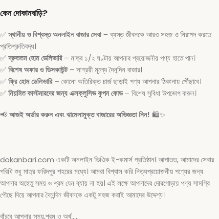
কেন দোকানবাড়ি?
✅
স্থানীয় ও বিশ্বস্ত অনলাইন বাজার সেবা
– ব্যস্ত জীবনকে আরও সহজ ও নিরাপদ করতে
প্রতিশ্রুতিবদ্ধ।
✅
দ্রুততম হোম ডেলিভারি
– মাত্র ১/২ ঘণ্টায় আপনার প্রয়োজনীয় পণ্য হাতে পান।
✅
বিশেষ অফার ও ডিসকাউন্ট
– সাশ্রয়ী মূল্যে দৈনন্দিন বাজার।
✅
ফ্রি হোম ডেলিভারি
– কোনো অতিরিক্ত চার্জ ছাড়াই পণ্য আপনার ঠিকানায় পৌঁছাবে।
✅
নিয়মিত কাস্টমারদের জন্য এক্সক্লুসিভ কুপন কোড
– বিশেষ সুবিধা উপভোগ করুন।
📢
আজই অর্ডার করুন এবং ঝামেলামুক্ত বাজারের অভিজ্ঞতা নিন!
🛍️✨
dokanbari.com একটি অনলাইন ভিওিক ই-কমার্স প্রতিষ্ঠান। আপাতত, আমাদের সেবার
পরিধি শুধু মাত্র ফরিদপুর শহরের মধ্যে। আমরা বিশ্বাস করি নিত্যপ্রয়োজনীয় পণ্যের জন্য
আপনার অহেতু সময় ও শ্রম যেন ব্যায় না হয়। এই লক্ষে আপনাদের দোরগোড়ায় পণ্য সামগ্রি
পৌছে দিয়ে আপনার দৈনন্দিন জীবনকে একটু সহজ করাই আমাদের উদ্দেশ্য।
বাঁচবে আপনার সময়,শ্রম ও অর্থ…..