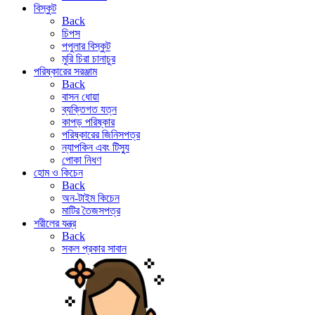
বিস্কুট
Back
চিপস
পপুলার বিস্কুট
মুরি চিরা চানাচুর
পরিষ্কারের সরঞ্জাম
Back
বাসন ধোয়া
ব্যক্তিগত যত্ন
কাপড় পরিষ্কার
পরিষ্কারের জিনিসপত্র
ন্যাপকিন এবং টিস্যু
পোকা নিধণ
হোম ও কিচেন
Back
অন-টাইম কিচেন
মাটির তৈজসপত্র
শরীলের যন্ত্র
Back
সকল প্রকার সাবান