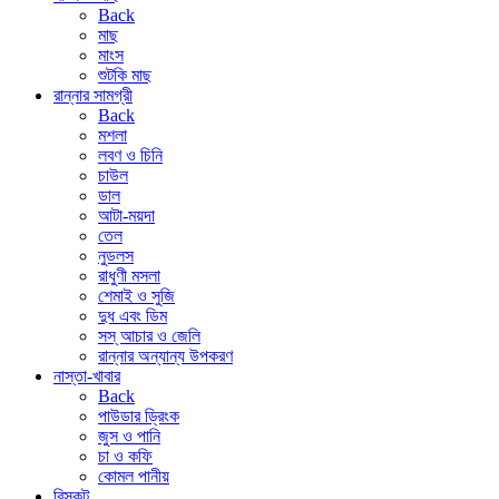
Back
মাছ
মাংস
শুটকি মাছ
রান্নার সামগ্রী
Back
মশলা
লবণ ও চিনি
চাউল
ডাল
আটা-ময়দা
তেল
নুডলস
রাধুণী মসলা
শেমাই ও সুজি
দুধ এবং ডিম
সস্ আচার ও জেলি
রান্নার অন্যান্য উপকরণ
নাস্তা-খাবার
Back
পাউডার ড্রিংক
জুস ও পানি
চা ও কফি
কোমল পানীয়
বিস্কুট