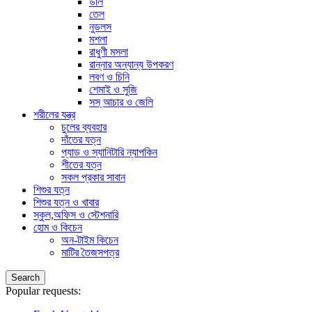
ডাল
তেল
নুডলস
মশলা
রাধুণী মসলা
রান্নার অন্যান্য উপকরণ
লবণ ও চিনি
শেমাই ও সুজি
সস্ আচার ও জেলি
শরীলের যন্ত্র
চুলের ব্যবহার
দাঁতের যত্ন
প্যাড ও স্যানিটারি ন্যাপকিন
শীতের যত্ন
সকল প্রকার সাবান
শিশুর যত্ন
শিশুর যত্ন ও খাবার
স্কুল,অফিস ও স্টেশনারি
হোম ও কিচেন
অন-টাইম কিচেন
মাটির তৈজসপত্র
Search
Popular requests: