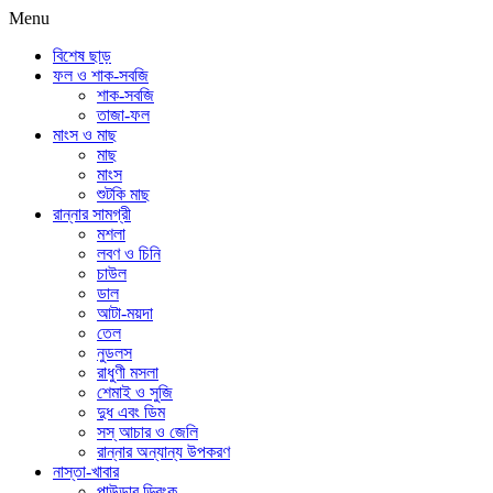
Menu
বিশেষ ছাড়
ফল ও শাক-সবজি
শাক-সবজি
তাজা-ফল
মাংস ও মাছ
মাছ
মাংস
শুটকি মাছ
রান্নার সামগ্রী
মশলা
লবণ ও চিনি
চাউল
ডাল
আটা-ময়দা
তেল
নুডলস
রাধুণী মসলা
শেমাই ও সুজি
দুধ এবং ডিম
সস্ আচার ও জেলি
রান্নার অন্যান্য উপকরণ
নাস্তা-খাবার
পাউডার ড্রিংক