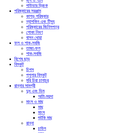
জুস ও পানি
পাউডার ড্রিংক
পরিষ্কারের সরঞ্জাম
কাপড় পরিষ্কার
ন্যাপকিন এবং টিস্যু
পরিষ্কারের জিনিসপত্র
পোকা নিধণ
বাসন ধোয়া
ফল ও শাক-সবজি
তাজা-ফল
শাক-সবজি
বিশেষ ছাড়
বিস্কুট
চিপস
পপুলার বিস্কুট
মুরি চিরা চানাচুর
রান্নার সামগ্রী
দুধ এবং ডিম
আটা-ময়দা
মাংস ও মাছ
মাছ
মাংস
শুটকি মাছ
রান্না
চাউল