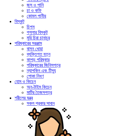
জুস ও পানি
চা ও কফি
কোমল পানীয়
বিস্কুট
চিপস
পপুলার বিস্কুট
মুরি চিরা চানাচুর
পরিষ্কারের সরঞ্জাম
বাসন ধোয়া
ব্যক্তিগত যত্ন
কাপড় পরিষ্কার
পরিষ্কারের জিনিসপত্র
ন্যাপকিন এবং টিস্যু
পোকা নিধণ
হোম ও কিচেন
অন-টাইম কিচেন
মাটির তৈজসপত্র
শরীলের যন্ত্র
সকল প্রকার সাবান