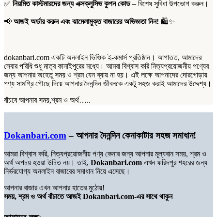
✅
নিয়মিত কাস্টমারদের জন্য এক্সক্লুসিভ কুপন কোড
– বিশেষ সুবিধা উপভোগ করুন।
📢
আজই অর্ডার করুন এবং ঝামেলামুক্ত বাজারের অভিজ্ঞতা নিন!
🛍️✨
dokanbari.com একটি অনলাইন ভিওিক ই-কমার্স প্রতিষ্ঠান। আপাতত, আমাদের
সেবার পরিধি শুধু মাত্র কানাইপুরের মধ্যে। আমরা বিশ্বাস করি নিত্যপ্রয়োজনীয় পণ্যের
জন্য আপনার অহেতু সময় ও শ্রম যেন ব্যায় না হয়। এই লক্ষে আপনাদের দোরগোড়ায়
পণ্য সামগ্রি পৌছে দিয়ে আপনার দৈনন্দিন জীবনকে একটু সহজ করাই আমাদের উদ্দেশ্য।
বাঁচবে আপনার সময়,শ্রম ও অর্থ…..
Dokanbari.com
– আপনার দৈনন্দিন কেনাকাটার সহজ সমাধান!
আমরা বিশ্বাস করি, নিত্যপ্রয়োজনীয় পণ্য কেনার জন্য আপনার মূল্যবান সময়, শ্রম ও
অর্থ অপচয় হওয়া উচিত নয়। তাই,
Dokanbari.com
এখন ফরিদপুর শহরের জন্য
নির্ভরযোগ্য অনলাইন বাজারের সমাধান নিয়ে এসেছে।
আপনার বাজার এখন আপনার হাতের মুঠোয়!
সময়, শ্রম ও অর্থ বাঁচাতে আজই Dokanbari.com-এর সাথে থাকুন