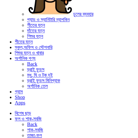
চুলের ব্যবহার
প্যাড ও স্যানিটারি ন্যাপকিন
শীতের যত্ন
দাঁতের যত্ন
শিশুর যত্ন
শীতের যত্ন
স্কুল,অফিস ও স্টেশনারি
শিশুর যত্ন ও খাবার
অর্গানিক পণ্য
Back
ড্রাই ফুডস
মধু, ঘি ও টক দই
ড্রাই ফুডস মিনিপ্যাক
অর্গানিক তেল
গ্যাস
Shop
Apps
বিশেষ ছাড়
ফল ও শাক-সবজি
Back
শাক-সবজি
তাজা-ফল