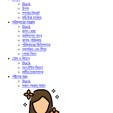
Back
চিপস
পপুলার বিস্কুট
মুরি চিরা চানাচুর
পরিষ্কারের সরঞ্জাম
Back
বাসন ধোয়া
ব্যক্তিগত যত্ন
কাপড় পরিষ্কার
পরিষ্কারের জিনিসপত্র
ন্যাপকিন এবং টিস্যু
পোকা নিধণ
হোম ও কিচেন
Back
অন-টাইম কিচেন
মাটির তৈজসপত্র
শরীলের যন্ত্র
Back
সকল প্রকার সাবান