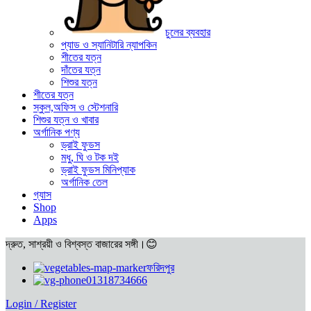
চুলের ব্যবহার
প্যাড ও স্যানিটারি ন্যাপকিন
শীতের যত্ন
দাঁতের যত্ন
শিশুর যত্ন
শীতের যত্ন
স্কুল,অফিস ও স্টেশনারি
শিশুর যত্ন ও খাবার
অর্গানিক পণ্য
ড্রাই ফুডস
মধু, ঘি ও টক দই
ড্রাই ফুডস মিনিপ্যাক
অর্গানিক তেল
গ্যাস
Shop
Apps
দ্রুত, সাশ্রয়ী ও বিশ্বস্ত বাজারের সঙ্গী।😊
ফরিদপুর
01318734666
Login / Register