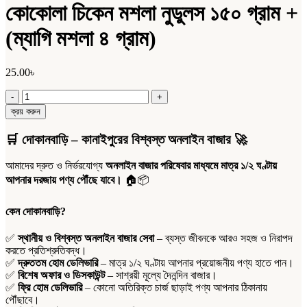
কোকোলা চিকেন মশলা নুডুলস ১৫০ গ্রাম +
(ম্যাগি মশলা ৪ গ্রাম)
25.00
৳
কোকোলা
চিকেন
ক্রয় করুন
মশলা
নুডুলস
🛒
দোকানবাড়ি – কানাইপুরের বিশ্বস্ত অনলাইন বাজার
🚀
১৫০
গ্রাম
আমাদের দ্রুত ও নির্ভরযোগ্য
অনলাইন বাজার পরিষেবার মাধ্যমে মাত্র ১/২ ঘণ্টায়
+
আপনার দরজায় পণ্য পৌঁছে যাবে।
🏠📦
(ম্যাগি
মশলা
৪
কেন দোকানবাড়ি?
গ্রাম)
quantity
✅
স্থানীয় ও বিশ্বস্ত অনলাইন বাজার সেবা
– ব্যস্ত জীবনকে আরও সহজ ও নিরাপদ
করতে প্রতিশ্রুতিবদ্ধ।
✅
দ্রুততম হোম ডেলিভারি
– মাত্র ১/২ ঘণ্টায় আপনার প্রয়োজনীয় পণ্য হাতে পান।
✅
বিশেষ অফার ও ডিসকাউন্ট
– সাশ্রয়ী মূল্যে দৈনন্দিন বাজার।
✅
ফ্রি হোম ডেলিভারি
– কোনো অতিরিক্ত চার্জ ছাড়াই পণ্য আপনার ঠিকানায়
পৌঁছাবে।