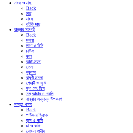
মাংস ও মাছ
Back
মাছ
মাংস
শুটকি মাছ
রান্নার সামগ্রী
Back
মশলা
লবণ ও চিনি
চাউল
ডাল
আটা-ময়দা
তেল
নুডলস
রাধুণী মসলা
শেমাই ও সুজি
দুধ এবং ডিম
সস্ আচার ও জেলি
রান্নার অন্যান্য উপকরণ
নাস্তা-খাবার
Back
পাউডার ড্রিংক
জুস ও পানি
চা ও কফি
কোমল পানীয়