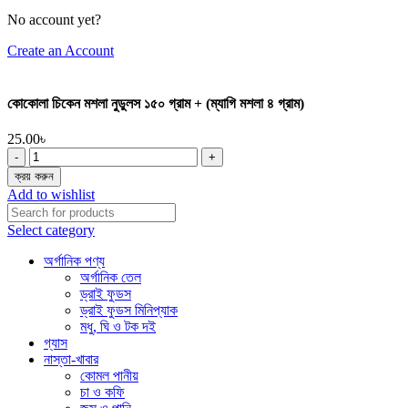
No account yet?
Create an Account
কোকোলা চিকেন মশলা নুডুলস ১৫০ গ্রাম + (ম্যাগি মশলা ৪ গ্রাম)
25.00
৳
কোকোলা
চিকেন
ক্রয় করুন
মশলা
Add to wishlist
নুডুলস
১৫০
Select category
গ্রাম
+
অর্গানিক পণ্য
(ম্যাগি
অর্গানিক তেল
মশলা
ড্রাই ফুডস
৪
ড্রাই ফুডস মিনিপ্যাক
গ্রাম)
মধু, ঘি ও টক দই
quantity
গ্যাস
নাস্তা-খাবার
কোমল পানীয়
চা ও কফি