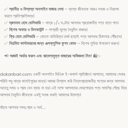
✅
স্থানীয় ও বিশ্বস্ত অনলাইন বাজার সেবা
– ব্যস্ত জীবনকে আরও সহজ ও নিরাপদ
করতে প্রতিশ্রুতিবদ্ধ।
✅
দ্রুততম হোম ডেলিভারি
– মাত্র ১/২ ঘণ্টায় আপনার প্রয়োজনীয় পণ্য হাতে পান।
✅
বিশেষ অফার ও ডিসকাউন্ট
– সাশ্রয়ী মূল্যে দৈনন্দিন বাজার।
✅
ফ্রি হোম ডেলিভারি
– কোনো অতিরিক্ত চার্জ ছাড়াই পণ্য আপনার ঠিকানায় পৌঁছাবে।
✅
নিয়মিত কাস্টমারদের জন্য এক্সক্লুসিভ কুপন কোড
– বিশেষ সুবিধা উপভোগ করুন।
📢
আজই অর্ডার করুন এবং ঝামেলামুক্ত বাজারের অভিজ্ঞতা নিন!
🛍️✨
dokanbari.com একটি অনলাইন ভিওিক ই-কমার্স প্রতিষ্ঠান। আপাতত, আমাদের সেবার
পরিধি শুধু মাত্র কানাইপুরের মধ্যে। আমরা বিশ্বাস করি নিত্যপ্রয়োজনীয় পণ্যের জন্য আপনার
অহেতু সময় ও শ্রম যেন ব্যায় না হয়। এই লক্ষে আপনাদের দোরগোড়ায় পণ্য সামগ্রি পৌছে দিয়ে
আপনার দৈনন্দিন জীবনকে একটু সহজ করাই আমাদের উদ্দেশ্য।
বাঁচবে আপনার সময়,শ্রম ও অর্থ…..