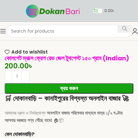
0.00
৳
Home
শরীলের যন্ত্র
দাঁতের যত্ন
Add to wishlist
কোলগেট ম্যাক্স ফ্রেশ রেড জেল টুথপেস্ট ১৫০ গ্রাম (Indian)
200.00
৳
ক্রয় করুন
🛒
দোকানবাড়ি – কানাইপুরের বিশ্বস্ত অনলাইন বাজার
🚀
আমাদের দ্রুত ও নির্ভরযোগ্য
অনলাইন বাজার পরিষেবার মাধ্যমে মাত্র ১/২ ঘণ্টায়
আপনার দরজায় পণ্য পৌঁছে যাবে।
🏠📦
কেন দোকানবাড়ি?