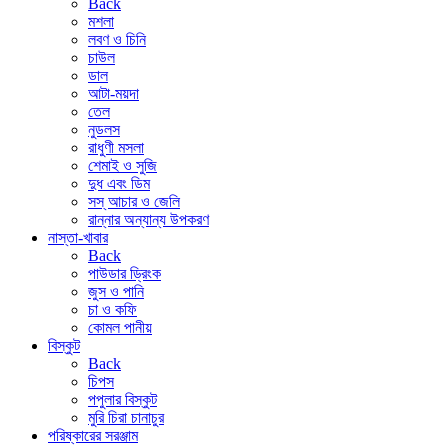
Back
মশলা
লবণ ও চিনি
চাউল
ডাল
আটা-ময়দা
তেল
নুডলস
রাধুণী মসলা
শেমাই ও সুজি
দুধ এবং ডিম
সস্ আচার ও জেলি
রান্নার অন্যান্য উপকরণ
নাস্তা-খাবার
Back
পাউডার ড্রিংক
জুস ও পানি
চা ও কফি
কোমল পানীয়
বিস্কুট
Back
চিপস
পপুলার বিস্কুট
মুরি চিরা চানাচুর
পরিষ্কারের সরঞ্জাম