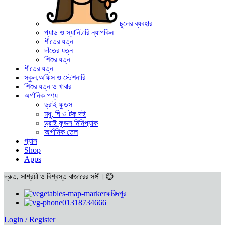
চুলের ব্যবহার
প্যাড ও স্যানিটারি ন্যাপকিন
শীতের যত্ন
দাঁতের যত্ন
শিশুর যত্ন
শীতের যত্ন
স্কুল,অফিস ও স্টেশনারি
শিশুর যত্ন ও খাবার
অর্গানিক পণ্য
ড্রাই ফুডস
মধু, ঘি ও টক দই
ড্রাই ফুডস মিনিপ্যাক
অর্গানিক তেল
গ্যাস
Shop
Apps
দ্রুত, সাশ্রয়ী ও বিশ্বস্ত বাজারের সঙ্গী।😊
ফরিদপুর
01318734666
Login / Register