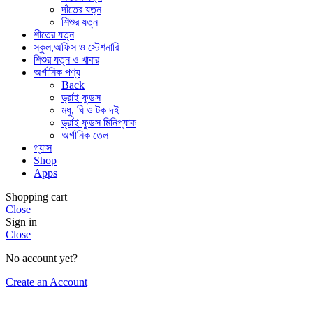
দাঁতের যত্ন
শিশুর যত্ন
শীতের যত্ন
স্কুল,অফিস ও স্টেশনারি
শিশুর যত্ন ও খাবার
অর্গানিক পণ্য
Back
ড্রাই ফুডস
মধু, ঘি ও টক দই
ড্রাই ফুডস মিনিপ্যাক
অর্গানিক তেল
গ্যাস
Shop
Apps
Shopping cart
Close
Sign in
Close
No account yet?
Create an Account