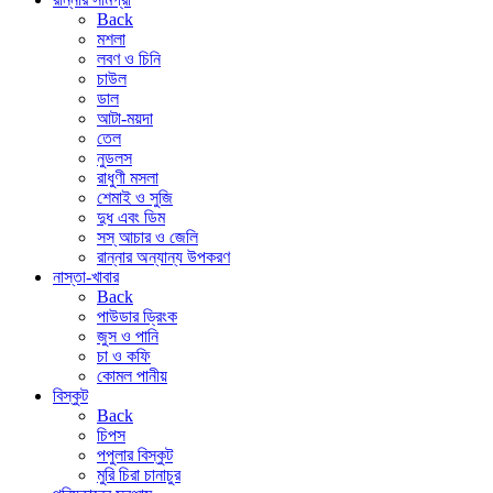
Back
মশলা
লবণ ও চিনি
চাউল
ডাল
আটা-ময়দা
তেল
নুডলস
রাধুণী মসলা
শেমাই ও সুজি
দুধ এবং ডিম
সস্ আচার ও জেলি
রান্নার অন্যান্য উপকরণ
নাস্তা-খাবার
Back
পাউডার ড্রিংক
জুস ও পানি
চা ও কফি
কোমল পানীয়
বিস্কুট
Back
চিপস
পপুলার বিস্কুট
মুরি চিরা চানাচুর