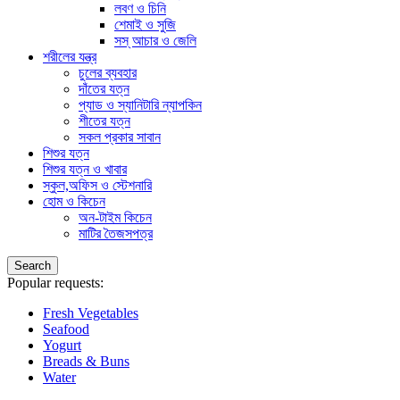
লবণ ও চিনি
শেমাই ও সুজি
সস্ আচার ও জেলি
শরীলের যন্ত্র
চুলের ব্যবহার
দাঁতের যত্ন
প্যাড ও স্যানিটারি ন্যাপকিন
শীতের যত্ন
সকল প্রকার সাবান
শিশুর যত্ন
শিশুর যত্ন ও খাবার
স্কুল,অফিস ও স্টেশনারি
হোম ও কিচেন
অন-টাইম কিচেন
মাটির তৈজসপত্র
Search
Popular requests:
Fresh Vegetables
Seafood
Yogurt
Breads & Buns
Water