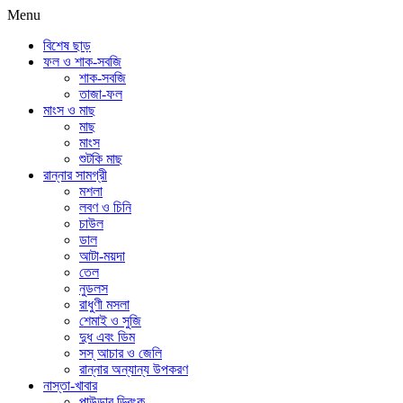
Menu
বিশেষ ছাড়
ফল ও শাক-সবজি
শাক-সবজি
তাজা-ফল
মাংস ও মাছ
মাছ
মাংস
শুটকি মাছ
রান্নার সামগ্রী
মশলা
লবণ ও চিনি
চাউল
ডাল
আটা-ময়দা
তেল
নুডলস
রাধুণী মসলা
শেমাই ও সুজি
দুধ এবং ডিম
সস্ আচার ও জেলি
রান্নার অন্যান্য উপকরণ
নাস্তা-খাবার
পাউডার ড্রিংক