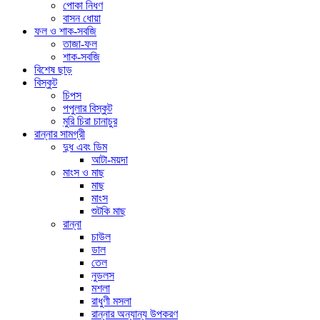
পোকা নিধণ
বাসন ধোয়া
ফল ও শাক-সবজি
তাজা-ফল
শাক-সবজি
বিশেষ ছাড়
বিস্কুট
চিপস
পপুলার বিস্কুট
মুরি চিরা চানাচুর
রান্নার সামগ্রী
দুধ এবং ডিম
আটা-ময়দা
মাংস ও মাছ
মাছ
মাংস
শুটকি মাছ
রান্না
চাউল
ডাল
তেল
নুডলস
মশলা
রাধুণী মসলা
রান্নার অন্যান্য উপকরণ