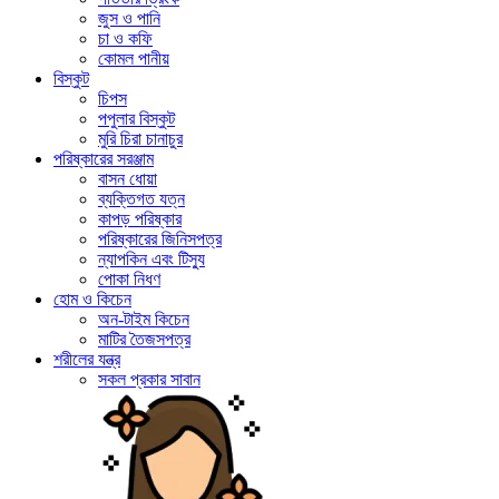
জুস ও পানি
চা ও কফি
কোমল পানীয়
বিস্কুট
চিপস
পপুলার বিস্কুট
মুরি চিরা চানাচুর
পরিষ্কারের সরঞ্জাম
বাসন ধোয়া
ব্যক্তিগত যত্ন
কাপড় পরিষ্কার
পরিষ্কারের জিনিসপত্র
ন্যাপকিন এবং টিস্যু
পোকা নিধণ
হোম ও কিচেন
অন-টাইম কিচেন
মাটির তৈজসপত্র
শরীলের যন্ত্র
সকল প্রকার সাবান