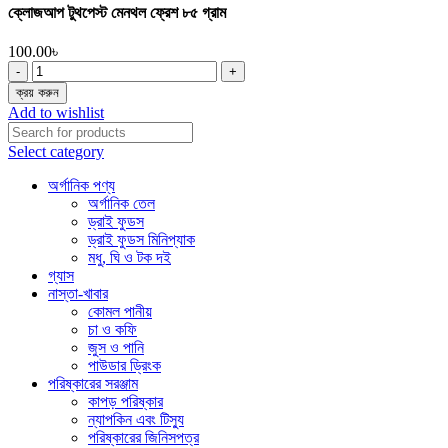
ক্লোজআপ টুথপেস্ট মেনথল ফ্রেশ ৮৫ গ্রাম
100.00
৳
ক্লোজআপ
টুথপেস্ট
ক্রয় করুন
মেনথল
Add to wishlist
ফ্রেশ
৮৫
Select category
গ্রাম
quantity
অর্গানিক পণ্য
অর্গানিক তেল
ড্রাই ফুডস
ড্রাই ফুডস মিনিপ্যাক
মধু, ঘি ও টক দই
গ্যাস
নাস্তা-খাবার
কোমল পানীয়
চা ও কফি
জুস ও পানি
পাউডার ড্রিংক
পরিষ্কারের সরঞ্জাম
কাপড় পরিষ্কার
ন্যাপকিন এবং টিস্যু
পরিষ্কারের জিনিসপত্র