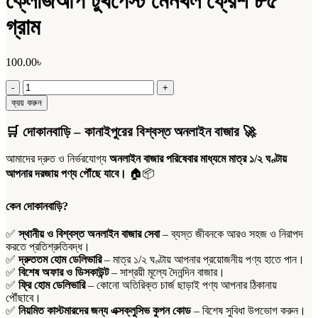
ক্লোজআপ টুথপেস্ট মেনথল ফ্রেশ ৮৫
গ্রাম
100.00
৳
ক্লোজআপ
টুথপেস্ট
ক্রয় করুন
মেনথল
ফ্রেশ
🛒
দোকানবাড়ি – কানাইপুরের বিশ্বস্ত অনলাইন বাজার
🚀
৮৫
গ্রাম
আমাদের দ্রুত ও নির্ভরযোগ্য
অনলাইন বাজার পরিষেবার মাধ্যমে মাত্র ১/২ ঘণ্টায়
quantity
আপনার দরজায় পণ্য পৌঁছে যাবে।
🏠📦
কেন দোকানবাড়ি?
✅
স্থানীয় ও বিশ্বস্ত অনলাইন বাজার সেবা
– ব্যস্ত জীবনকে আরও সহজ ও নিরাপদ
করতে প্রতিশ্রুতিবদ্ধ।
✅
দ্রুততম হোম ডেলিভারি
– মাত্র ১/২ ঘণ্টায় আপনার প্রয়োজনীয় পণ্য হাতে পান।
✅
বিশেষ অফার ও ডিসকাউন্ট
– সাশ্রয়ী মূল্যে দৈনন্দিন বাজার।
✅
ফ্রি হোম ডেলিভারি
– কোনো অতিরিক্ত চার্জ ছাড়াই পণ্য আপনার ঠিকানায়
পৌঁছাবে।
✅
নিয়মিত কাস্টমারদের জন্য এক্সক্লুসিভ কুপন কোড
– বিশেষ সুবিধা উপভোগ করুন।