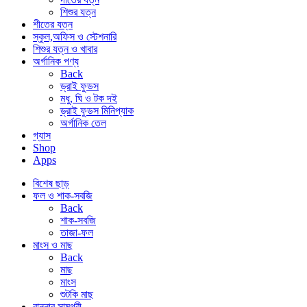
শিশুর যত্ন
শীতের যত্ন
স্কুল,অফিস ও স্টেশনারি
শিশুর যত্ন ও খাবার
অর্গানিক পণ্য
Back
ড্রাই ফুডস
মধু, ঘি ও টক দই
ড্রাই ফুডস মিনিপ্যাক
অর্গানিক তেল
গ্যাস
Shop
Apps
বিশেষ ছাড়
ফল ও শাক-সবজি
Back
শাক-সবজি
তাজা-ফল
মাংস ও মাছ
Back
মাছ
মাংস
শুটকি মাছ
রান্নার সামগ্রী