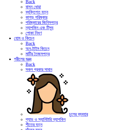
Back
বাসন ধোয়া
ব্যক্তিগত যত্ন
কাপড় পরিষ্কার
পরিষ্কারের জিনিসপত্র
ন্যাপকিন এবং টিস্যু
পোকা নিধণ
হোম ও কিচেন
Back
অন-টাইম কিচেন
মাটির তৈজসপত্র
শরীলের যন্ত্র
Back
সকল প্রকার সাবান
চুলের ব্যবহার
প্যাড ও স্যানিটারি ন্যাপকিন
শীতের যত্ন
দাঁতের যত্ন