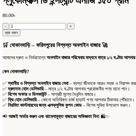
গ্লুকোম্যাক্স ডি ইন্সট্যান্ট এনার্জি ১৫০ গ্রাম
80.00
৳
গ্লুকোম্যাক্স
ডি
ক্রয় করুন
ইন্সট্যান্ট
এনার্জি
🛒
দোকানবাড়ি – ফরিদপুরের বিশ্বস্ত অনলাইন বাজার
🚀
১৫০
গ্রাম
আমাদের দ্রুত ও নির্ভরযোগ্য
অনলাইন বাজার পরিষেবার মাধ্যমে মাত্র ১/২ ঘণ্টায় আপনার
quantity
কেন দোকানবাড়ি?
✅
স্থানীয় ও বিশ্বস্ত অনলাইন বাজার সেবা
– ব্যস্ত জীবনকে আরও সহজ ও নিরাপদ করতে
✅
দ্রুততম হোম ডেলিভারি
– মাত্র ১/২ ঘণ্টায় আপনার প্রয়োজনীয় পণ্য হাতে পান।
✅
বিশেষ অফার ও ডিসকাউন্ট
– সাশ্রয়ী মূল্যে দৈনন্দিন বাজার।
✅
ফ্রি হোম ডেলিভারি
– কোনো অতিরিক্ত চার্জ ছাড়াই পণ্য আপনার ঠিকানায় পৌঁছাবে।
✅
নিয়মিত কাস্টমারদের জন্য এক্সক্লুসিভ কুপন কোড
– বিশেষ সুবিধা উপভোগ করুন।
📢
আজই অর্ডার করুন এবং ঝামেলামুক্ত বাজারের অভিজ্ঞতা নিন!
🛍️✨