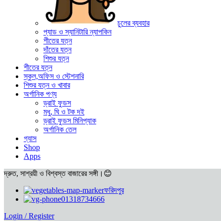
চুলের ব্যবহার
প্যাড ও স্যানিটারি ন্যাপকিন
শীতের যত্ন
দাঁতের যত্ন
শিশুর যত্ন
শীতের যত্ন
স্কুল,অফিস ও স্টেশনারি
শিশুর যত্ন ও খাবার
অর্গানিক পণ্য
ড্রাই ফুডস
মধু, ঘি ও টক দই
ড্রাই ফুডস মিনিপ্যাক
অর্গানিক তেল
গ্যাস
Shop
Apps
দ্রুত, সাশ্রয়ী ও বিশ্বস্ত বাজারের সঙ্গী।😊
ফরিদপুর
01318734666
Login / Register