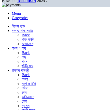
Based on
DokanBari
2025
.
Menu
Categories
বিশেষ ছাড়
ফল ও শাক-সবজি
Back
শাক-সবজি
তাজা-ফল
মাংস ও মাছ
Back
মাছ
মাংস
শুটকি মাছ
রান্নার সামগ্রী
Back
মশলা
লবণ ও চিনি
চাউল
ডাল
আটা-ময়দা
তেল
নুডলস