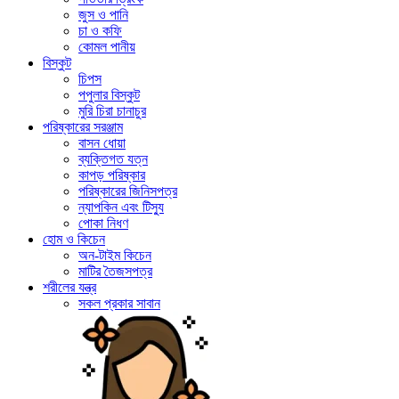
জুস ও পানি
চা ও কফি
কোমল পানীয়
বিস্কুট
চিপস
পপুলার বিস্কুট
মুরি চিরা চানাচুর
পরিষ্কারের সরঞ্জাম
বাসন ধোয়া
ব্যক্তিগত যত্ন
কাপড় পরিষ্কার
পরিষ্কারের জিনিসপত্র
ন্যাপকিন এবং টিস্যু
পোকা নিধণ
হোম ও কিচেন
অন-টাইম কিচেন
মাটির তৈজসপত্র
শরীলের যন্ত্র
সকল প্রকার সাবান