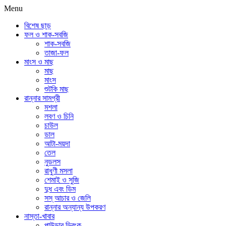
Menu
বিশেষ ছাড়
ফল ও শাক-সবজি
শাক-সবজি
তাজা-ফল
মাংস ও মাছ
মাছ
মাংস
শুটকি মাছ
রান্নার সামগ্রী
মশলা
লবণ ও চিনি
চাউল
ডাল
আটা-ময়দা
তেল
নুডলস
রাধুণী মসলা
শেমাই ও সুজি
দুধ এবং ডিম
সস্ আচার ও জেলি
রান্নার অন্যান্য উপকরণ
নাস্তা-খাবার
পাউডার ড্রিংক