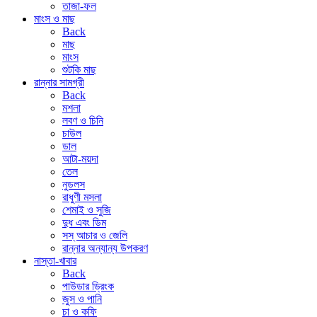
তাজা-ফল
মাংস ও মাছ
Back
মাছ
মাংস
শুটকি মাছ
রান্নার সামগ্রী
Back
মশলা
লবণ ও চিনি
চাউল
ডাল
আটা-ময়দা
তেল
নুডলস
রাধুণী মসলা
শেমাই ও সুজি
দুধ এবং ডিম
সস্ আচার ও জেলি
রান্নার অন্যান্য উপকরণ
নাস্তা-খাবার
Back
পাউডার ড্রিংক
জুস ও পানি
চা ও কফি