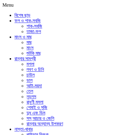
Menu
বিশেষ ছাড়
ফল ও শাক-সবজি
শাক-সবজি
তাজা-ফল
মাংস ও মাছ
মাছ
মাংস
শুটকি মাছ
রান্নার সামগ্রী
মশলা
লবণ ও চিনি
চাউল
ডাল
আটা-ময়দা
তেল
নুডলস
রাধুণী মসলা
শেমাই ও সুজি
দুধ এবং ডিম
সস্ আচার ও জেলি
রান্নার অন্যান্য উপকরণ
নাস্তা-খাবার
পাউডার ড্রিংক