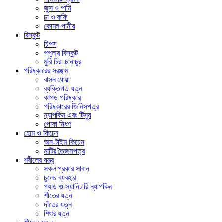
জুস ও পানি
চা ও কফি
কোমল পানীয়
বিস্কুট
চিপস
পপুলার বিস্কুট
মুরি চিরা চানাচুর
পরিষ্কারের সরঞ্জাম
বাসন ধোয়া
ব্যক্তিগত যত্ন
কাপড় পরিষ্কার
পরিষ্কারের জিনিসপত্র
ন্যাপকিন এবং টিস্যু
পোকা নিধণ
হোম ও কিচেন
অন-টাইম কিচেন
মাটির তৈজসপত্র
শরীলের যন্ত্র
সকল প্রকার সাবান
চুলের ব্যবহার
প্যাড ও স্যানিটারি ন্যাপকিন
শীতের যত্ন
দাঁতের যত্ন
শিশুর যত্ন