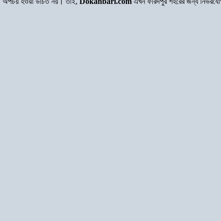
অর্থ অপচয় হওয়া উচিত নয়। তাই,
Dokanbari.com
এখন ফরিদপুর শহরের জন্য নির্ভরয