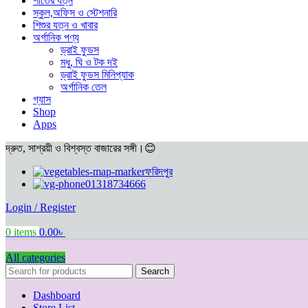
শীতের যত্ন
স্কুল,অফিস ও স্টেশনারি
শিশুর যত্ন ও খাবার
অর্গানিক পণ্য
ড্রাই ফুডস
মধু, ঘি ও টক দই
ড্রাই ফুডস মিনিপ্যাক
অর্গানিক তেল
গ্যাস
Shop
Apps
দ্রুত, সাশ্রয়ী ও বিশ্বস্ত বাজারের সঙ্গী।😊
ফরিদপুর
01318734666
Login / Register
0
items
0.00
৳
All categories
Search
Dashboard
Store List