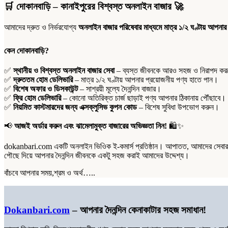
১
🛒
দোকানবাড়ি – কানাইপুরের বিশ্বস্ত অনলাইন বাজার
🚀
কেজি
quantity
আমাদের দ্রুত ও নির্ভরযোগ্য
অনলাইন বাজার পরিষেবার মাধ্যমে মাত্র ১/২ ঘণ্টায় আপনার
কেন দোকানবাড়ি?
✅
স্থানীয় ও বিশ্বস্ত অনলাইন বাজার সেবা
– ব্যস্ত জীবনকে আরও সহজ ও নিরাপদ করতে
✅
দ্রুততম হোম ডেলিভারি
– মাত্র ১/২ ঘণ্টায় আপনার প্রয়োজনীয় পণ্য হাতে পান।
✅
বিশেষ অফার ও ডিসকাউন্ট
– সাশ্রয়ী মূল্যে দৈনন্দিন বাজার।
✅
ফ্রি হোম ডেলিভারি
– কোনো অতিরিক্ত চার্জ ছাড়াই পণ্য আপনার ঠিকানায় পৌঁছাবে।
✅
নিয়মিত কাস্টমারদের জন্য এক্সক্লুসিভ কুপন কোড
– বিশেষ সুবিধা উপভোগ করুন।
📢
আজই অর্ডার করুন এবং ঝামেলামুক্ত বাজারের অভিজ্ঞতা নিন!
🛍️✨
dokanbari.com একটি অনলাইন ভিওিক ই-কমার্স প্রতিষ্ঠান। আপাতত, আমাদের সেবার পরি
পৌছে দিয়ে আপনার দৈনন্দিন জীবনকে একটু সহজ করাই আমাদের উদ্দেশ্য।
বাঁচবে আপনার সময়,শ্রম ও অর্থ…..
Dokanbari.com
– আপনার দৈনন্দিন কেনাকাটার সহজ সমাধান!