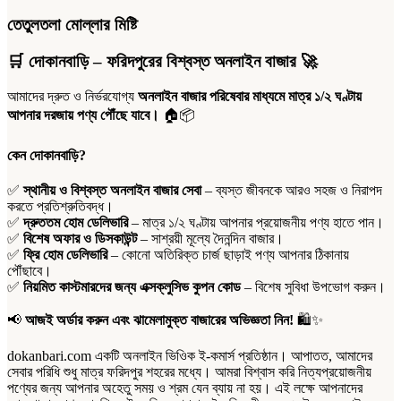
তেতুলতলা মোল্লার মিষ্টি
🛒
দোকানবাড়ি – ফরিদপুরের বিশ্বস্ত অনলাইন বাজার
🚀
আমাদের দ্রুত ও নির্ভরযোগ্য
অনলাইন বাজার পরিষেবার মাধ্যমে মাত্র ১/২ ঘণ্টায়
আপনার দরজায় পণ্য পৌঁছে যাবে।
🏠📦
কেন দোকানবাড়ি?
✅
স্থানীয় ও বিশ্বস্ত অনলাইন বাজার সেবা
– ব্যস্ত জীবনকে আরও সহজ ও নিরাপদ
করতে প্রতিশ্রুতিবদ্ধ।
✅
দ্রুততম হোম ডেলিভারি
– মাত্র ১/২ ঘণ্টায় আপনার প্রয়োজনীয় পণ্য হাতে পান।
✅
বিশেষ অফার ও ডিসকাউন্ট
– সাশ্রয়ী মূল্যে দৈনন্দিন বাজার।
✅
ফ্রি হোম ডেলিভারি
– কোনো অতিরিক্ত চার্জ ছাড়াই পণ্য আপনার ঠিকানায়
পৌঁছাবে।
✅
নিয়মিত কাস্টমারদের জন্য এক্সক্লুসিভ কুপন কোড
– বিশেষ সুবিধা উপভোগ করুন।
📢
আজই অর্ডার করুন এবং ঝামেলামুক্ত বাজারের অভিজ্ঞতা নিন!
🛍️✨
dokanbari.com একটি অনলাইন ভিওিক ই-কমার্স প্রতিষ্ঠান। আপাতত, আমাদের
সেবার পরিধি শুধু মাত্র ফরিদপুর শহরের মধ্যে। আমরা বিশ্বাস করি নিত্যপ্রয়োজনীয়
পণ্যের জন্য আপনার অহেতু সময় ও শ্রম যেন ব্যায় না হয়। এই লক্ষে আপনাদের