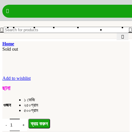
0.00
৳
Home
Sold out
Add to wishlist
ছানা
১ কেজি
ওজন
২৫০গ্রাম
৫০০গ্রাম
ছানা quantity
ক্রয় করুন