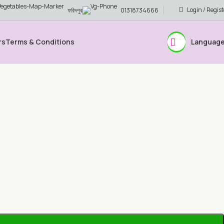
Login / Regist
ফরিদপুর
01318734666
rs
Terms & Conditions
Languag