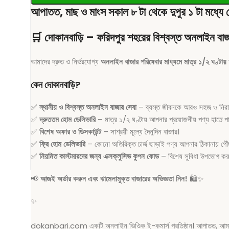
আপাতত, মাছ ও মাংস সকাল ৮ টা থেকে দুপুর ১ টা মধ্যে 
🛒
দোকানবাড়ি – ফরিদপুর শহরের বিশ্বস্ত অনলাইন বাজ
আমাদের দ্রুত ও নির্ভরযোগ্য
অনলাইন বাজার পরিষেবার মাধ্যমে মাত্র ১/২ ঘণ্টায়
কেন দোকানবাড়ি?
✅
স্থানীয় ও বিশ্বস্ত অনলাইন বাজার সেবা
– ব্যস্ত জীবনকে আরও সহজ ও নিরাপদ
✅
দ্রুততম হোম ডেলিভারি
– মাত্র ১/২ ঘণ্টায় আপনার প্রয়োজনীয় পণ্য হাতে প
✅
বিশেষ অফার ও ডিসকাউন্ট
– সাশ্রয়ী মূল্যে দৈনন্দিন বাজার।
✅
ফ্রি হোম ডেলিভারি
– কোনো অতিরিক্ত চার্জ ছাড়াই পণ্য আপনার ঠিকানায় পৌঁ
✅
নিয়মিত কাস্টমারদের জন্য এক্সক্লুসিভ কুপন কোড
– বিশেষ সুবিধা উপভোগ কর
📢
আজই অর্ডার করুন এবং ঝামেলামুক্ত বাজারের অভিজ্ঞতা নিন!
🛍️✨
✨
dokanbari.com একটি অনলাইন ভিওিক ই-কমার্স প্রতিষ্ঠান। আপাতত, আমাদের সে