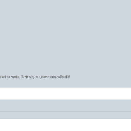
দারুণ সব অফার, বিশেষ ছাড় ও দ্রুততম হোম ডেলিভারি!