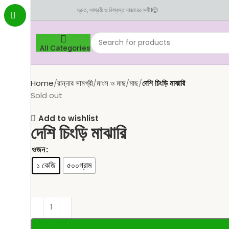
দ্রুত, সাশ্রয়ী ও বিশ্বস্ত বাজারের সঙ্গী।😊
All Categories
Home
রান্নার সামগ্রী
মাংস ও মাছ
মাছ
দেশি চিংড়ি মাঝারি
Sold out
Add to wishlist
দেশি চিংড়ি মাঝারি
ওজন
১ কেজি
৫০০গ্রাম