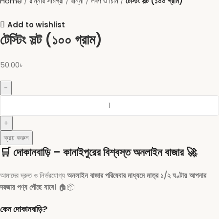
Home
রান্নার সামগ্রী
রান্না
লবণ ও চিনি
টেস্টিং সল্ট (১০০ গ্রাম)
Add to wishlist
টেস্টিং সল্ট (১০০ গ্রাম)
50.00
৳
ক্রয় করুন
🛒
দোকানবাড়ি – কানাইপুরের বিশ্বস্ত অনলাইন বাজার
🚀
আমাদের দ্রুত ও নির্ভরযোগ্য
অনলাইন বাজার পরিষেবার মাধ্যমে মাত্র ১/২ ঘণ্টায় আপনার
দরজায় পণ্য পৌঁছে যাবে।
🏠📦
কেন দোকানবাড়ি?