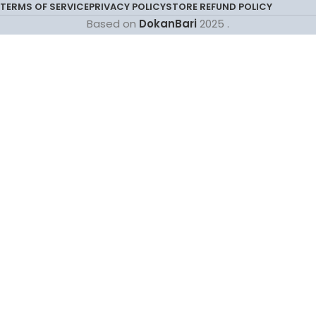
TERMS OF SERVICE
PRIVACY POLICY
STORE REFUND POLICY
Based on
DokanBari
2025
.
টেস্টিং সল্ট (১০০ গ্রাম)
50.00
৳
ক্রয় করুন
Menu
Wishlist
0
items
Cart