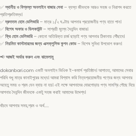
✅
স্থানীয় ও বিশ্বস্ত অনলাইন বাজার সেবা
– ব্যস্ত জীবনকে আরও সহজ ও নিরাপদ করতে
প্রতিশ্রুতিবদ্ধ।
✅
দ্রুততম হোম ডেলিভারি
– মাত্র ১/২ ঘণ্টায় আপনার প্রয়োজনীয় পণ্য হাতে পান।
✅
বিশেষ অফার ও ডিসকাউন্ট
– সাশ্রয়ী মূল্যে দৈনন্দিন বাজার।
✅
ফ্রি হোম ডেলিভারি
– কোনো অতিরিক্ত চার্জ ছাড়াই পণ্য আপনার ঠিকানায় পৌঁছাবে।
✅
নিয়মিত কাস্টমারদের জন্য এক্সক্লুসিভ কুপন কোড
– বিশেষ সুবিধা উপভোগ করুন।
📢
আজই অর্ডার করুন এবং ঝামেলামু
dokanbari.com একটি অনলাইন ভিওিক ই-কমার্স প্রতিষ্ঠান। আপাতত, আমাদের সেবার
পরিধি শুধু মাত্র কানাইপুরের মধ্যে। আমরা বিশ্বাস করি নিত্যপ্রয়োজনীয় পণ্যের জন্য আপনার
অহেতু সময় ও শ্রম যেন ব্যায় না হয়। এই লক্ষে আপনাদের দোরগোড়ায় পণ্য সামগ্রি পৌছে দিয়ে
আপনার দৈনন্দিন জীবনকে একটু সহজ করাই আমাদের উদ্দেশ্য।
বাঁচবে আপনার সময়,শ্রম ও অর্থ…..