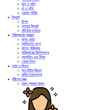
জুস ও পানি
চা ও কফি
কোমল পানীয়
বিস্কুট
চিপস
পপুলার বিস্কুট
মুরি চিরা চানাচুর
পরিষ্কারের সরঞ্জাম
বাসন ধোয়া
ব্যক্তিগত যত্ন
কাপড় পরিষ্কার
পরিষ্কারের জিনিসপত্র
ন্যাপকিন এবং টিস্যু
পোকা নিধণ
হোম ও কিচেন
অন-টাইম কিচেন
মাটির তৈজসপত্র
শরীলের যন্ত্র
সকল প্রকার সাবান