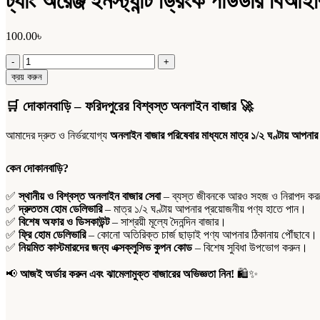
ট্যাং অরেঞ্জ ইনস্ট্যান্ট ড্রিংক পাউডার বিআই
100.00
৳
ট্যাং
অরেঞ্জ
ক্রয় করুন
ইনস্ট্যান্ট
ড্রিংক
🛒
দোকানবাড়ি – ফরিদপুরের বিশ্বস্ত অনলাইন বাজার
🚀
পাউডার
বিআইবি
আমাদের দ্রুত ও নির্ভরযোগ্য
অনলাইন বাজার পরিষেবার মাধ্যমে মাত্র ১/২ ঘণ্টায় আপনার
৭৫
গ্রাম
quantity
কেন দোকানবাড়ি?
✅
স্থানীয় ও বিশ্বস্ত অনলাইন বাজার সেবা
– ব্যস্ত জীবনকে আরও সহজ ও নিরাপদ করতে
✅
দ্রুততম হোম ডেলিভারি
– মাত্র ১/২ ঘণ্টায় আপনার প্রয়োজনীয় পণ্য হাতে পান।
✅
বিশেষ অফার ও ডিসকাউন্ট
– সাশ্রয়ী মূল্যে দৈনন্দিন বাজার।
✅
ফ্রি হোম ডেলিভারি
– কোনো অতিরিক্ত চার্জ ছাড়াই পণ্য আপনার ঠিকানায় পৌঁছাবে।
✅
নিয়মিত কাস্টমারদের জন্য এক্সক্লুসিভ কুপন কোড
– বিশেষ সুবিধা উপভোগ করুন।
📢
আজই অর্ডার করুন এবং ঝামেলামুক্ত বাজারের অভিজ্ঞতা নিন!
🛍️✨