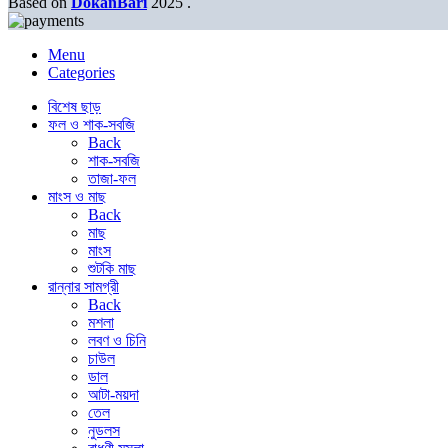
Based on
DokanBari
2025
.
Menu
Categories
বিশেষ ছাড়
ফল ও শাক-সবজি
Back
শাক-সবজি
তাজা-ফল
মাংস ও মাছ
Back
মাছ
মাংস
শুটকি মাছ
রান্নার সামগ্রী
Back
মশলা
লবণ ও চিনি
চাউল
ডাল
আটা-ময়দা
তেল
নুডলস