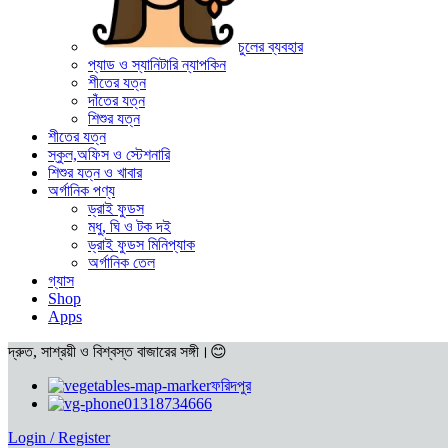
চুলের ব্যবহার
প্যাড ও স্যানিটারি ন্যাপকিন
শীতের যত্ন
দাঁতের যত্ন
শিশুর যত্ন
শীতের যত্ন
স্কুল,অফিস ও স্টেশনারি
শিশুর যত্ন ও খাবার
অর্গানিক পণ্য
ড্রাই ফুডস
মধু, ঘি ও টক দই
ড্রাই ফুডস মিনিপ্যাক
অর্গানিক তেল
গ্যাস
Shop
Apps
দ্রুত, সাশ্রয়ী ও বিশ্বস্ত বাজারের সঙ্গী।😊
ফরিদপুর
01318734666
Login / Register