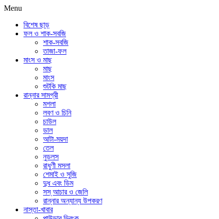
Menu
বিশেষ ছাড়
ফল ও শাক-সবজি
শাক-সবজি
তাজা-ফল
মাংস ও মাছ
মাছ
মাংস
শুটকি মাছ
রান্নার সামগ্রী
মশলা
লবণ ও চিনি
চাউল
ডাল
আটা-ময়দা
তেল
নুডলস
রাধুণী মসলা
শেমাই ও সুজি
দুধ এবং ডিম
সস্ আচার ও জেলি
রান্নার অন্যান্য উপকরণ
নাস্তা-খাবার
পাউডার ড্রিংক